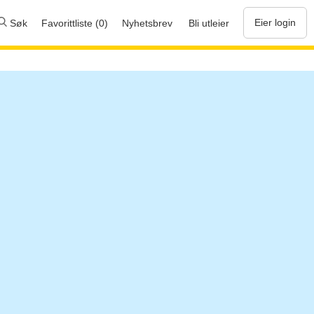
Eier login
Søk
Favorittliste (0)
Nyhetsbrev
Bli utleier