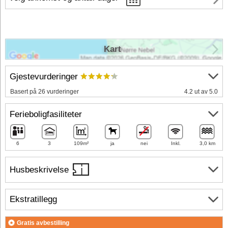
Kart
Gjestevurderinger
Basert på 26 vurderinger
4.2 ut av 5.0
Ferieboligfasiliteter
6
3
109m²
ja
nei
Inkl.
3,0 km
Husbeskrivelse
Ekstratillegg
Gratis avbestilling