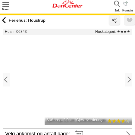
×
Menu
Søk
Kontakt
Søk
Feriehus: Houstrup
Tilbud
Husnr. 06843
Huskategori:
★★★★
Inspirasjon
Info
Service
Kontakt
Eier login
Sjø/innsjø 3,0 km
Gjestevurderinger
Velg ankomst og antall dager