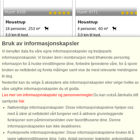
Husnr: 8338
Husnr: 6771
Houstrup
Houstrup
18 personer, 253 m²
4 personer, 60 m²
3,0 km til kyst.
3,0 km til kyst.
Bruk av informasjonskapsler
INGEN UNGDOMSGRUPPER - Dette
På en dejlig delvis lukket grund ligge
luksussommerhus til 18 personer er
dette rigtig hyggelige sommerhus, de
Vi benytter data fra våre egne informasjonskapsler og tredjeparts
perfekt til den store familie eller flere
er skønt indrettet med et hyggeligt
informasjonskapsler. Vi bruker dem i kombinasjon med tilhørende personlig
familier, som ønsker at holde ferie
køkken med direkte udgang til
informasjon for å huske innstillingene dine, forbedre tjenestene våre, for å spore
under samme tag. Sommerhuset
grunden og i åben forbindelse med
bruken av nettstedet og foreta målinger samt vise de mest relevante meldingene
ligger i det naturskønne område, ...
stuen. I stuen findes brændeovnen, ..
til deg.
Nedenfor kan du velge å akseptere alle informasjonskapsler eller velge hvilke av
våre valgfrie informasjonskapsler du vil godta.
fra 22.961 NOK
fra 5.911 NOK
Les mer om informasjonskapsler og personvernregler
.Du kan också återkalla ditt
samtycke
här
.
Nødvendige informasjonskapsler: Disse informasjonskapslene hjelper oss
med å sikre at nettstedet vårt fungerer ved å aktivere grunnleggende
funksjoner som påminnelseslisten over favoritthusene dine. Denne
informasjonskapselen kan ikke deaktiveres.
Funksjonelle informasjonskapsler: Disse informasjonskapslene brukes til å
lagre søkeinnstillingene dine, f.eks. Antall personer, kjæledyr, ankomstdato