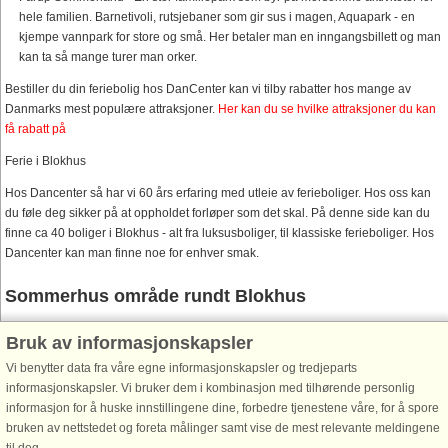
hele familien. Barnetivoli, rutsjebaner som gir sus i magen, Aquapark - en
kjempe vannpark for store og små. Her betaler man en inngangsbillett og man
kan ta så mange turer man orker.
Bestiller du din feriebolig hos DanCenter kan vi tilby rabatter hos mange av
Danmarks mest populære attraksjoner.
Her kan du se hvilke attraksjoner du kan
få rabatt på
Ferie i Blokhus
Hos Dancenter så har vi 60 års erfaring med utleie av ferieboliger. Hos oss kan
du føle deg sikker på at oppholdet forløper som det skal. På denne side kan du
finne ca 40 boliger i Blokhus - alt fra luksusboliger, til klassiske ferieboliger. Hos
Dancenter kan man finne noe for enhver smak.
Sommerhus område rundt Blokhus
Det finnes mange andre populære områder tett ved Blokhus hvor man kan leie
Bruk av informasjonskapsler
en feriebolig. Lei ett hus i
Løkken
Vi benytter data fra våre egne informasjonskapsler og tredjeparts
eller
Tranum Strand
. Se også
Sommerhus ved Jammerbugten
.
informasjonskapsler. Vi bruker dem i kombinasjon med tilhørende personlig
informasjon for å huske innstillingene dine, forbedre tjenestene våre, for å spore
Hold ferie med Danland Feriesenter i Blokhus.
bruken av nettstedet og foreta målinger samt vise de mest relevante meldingene