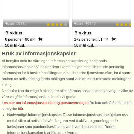
Husnr: 19835
Husnr: 46245
Blokhus
Blokhus
6 personer, 90 m²
2+2 personer, 51 m²
50 m til kyst.
50 m til kyst.
Bruk av informasjonskapsler
Enestående beliggenhed ca. 50 meter
Afslapning i wellnessområdet,
fra strand og hav og med en fantastisk
vandpjaskeri i badelandet, sjove
Vi benytter data fra våre egne informasjonskapsler og tredjeparts
panoramaudsigt over Vesterhavet fra
aktiviteter for store og små og få met
informasjonskapsler. Vi bruker dem i kombinasjon med tilhørende personlig
stuen på 1. sal. Tilkørsel til huset sker
til en af de bedste badestrande og
informasjon for å huske innstillingene dine, forbedre tjenestene våre, for å spore
ad stranden. I opholdsstuen er der loft
Blokhus By.
bruken av nettstedet og foreta målinger samt vise de mest relevante meldingene
til kip ...
til deg.
Nedenfor kan du velge å akseptere alle informasjonskapsler eller velge hvilke av
våre valgfrie informasjonskapsler du vil godta.
fra 9.797 NOK
fra 3.902 NOK
Les mer om informasjonskapsler og personvernregler
.Du kan också återkalla ditt
samtycke
här
.
Nødvendige informasjonskapsler: Disse informasjonskapslene hjelper oss
med å sikre at nettstedet vårt fungerer ved å aktivere grunnleggende
funksjoner som påminnelseslisten over favoritthusene dine. Denne
informasjonskapselen kan ikke deaktiveres.