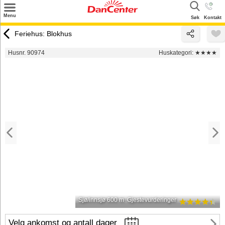
×
Menu
Søk
Kontakt
Søk
Feriehus: Blokhus
Tilbud
Husnr. 90974
Huskategori:
★★★★
Inspirasjon
Info
Service
Kontakt
Eier login
Sjø/innsjø 600 m
Gjestevurderinger
Velg ankomst og antall dager