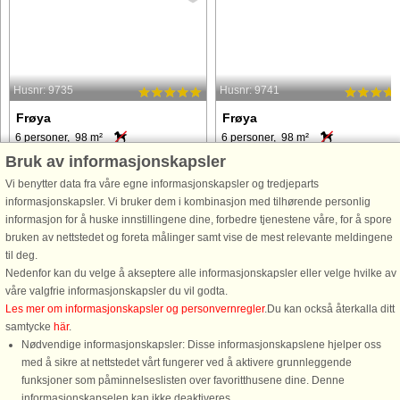
Husnr: 9735
Husnr: 9741
Frøya
Frøya
6 personer, 98 m²
6 personer, 98 m²
1 m til kyst.
1 m til kyst.
Bruk av informasjonskapsler
Vi benytter data fra våre egne informasjonskapsler og tredjeparts
Topp moderne rorbu med terrasse/kai
Topp moderne rorbu med terrasse/ka
informasjonskapsler. Vi bruker dem i kombinasjon med tilhørende personlig
og utleiebåtene like i nærheten.Flotte
og utleiebåtene like i nærheten. Flott
informasjon for å huske innstillingene dine, forbedre tjenestene våre, for å spore
solnedganger. En av flere like rorbuer.
solnedganger. En av flere like rorbue
bruken av nettstedet og foreta målinger samt vise de mest relevante meldingene
Internett for streaming av tyske- og
Internett for streaming av tyske- og
til deg.
europeiske TV kanaler i tillegg til
europeiske TV kanaler i tillegg til
Nedenfor kan du velge å akseptere alle informasjonskapsler eller velge hvilke av
norske TV-kanaler ...
norske TV-kanaler ...
våre valgfrie informasjonskapsler du vil godta.
fra 18.391 NOK
fra 19.512 NOK
Les mer om informasjonskapsler og personvernregler
.Du kan också återkalla ditt
samtycke
här
.
Nødvendige informasjonskapsler: Disse informasjonskapslene hjelper oss
med å sikre at nettstedet vårt fungerer ved å aktivere grunnleggende
funksjoner som påminnelseslisten over favoritthusene dine. Denne
informasjonskapselen kan ikke deaktiveres.