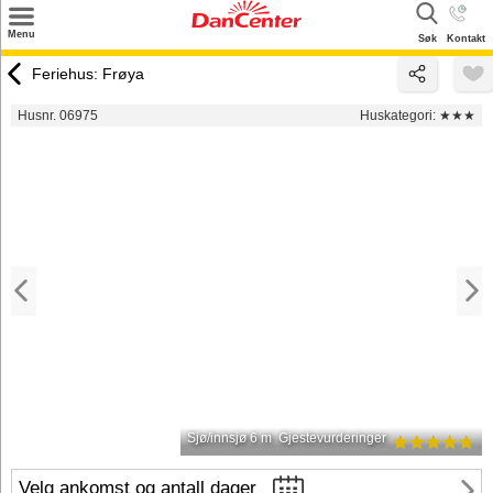
×
Menu
Søk
Kontakt
Søk
Feriehus: Frøya
Tilbud
Husnr. 06975
Huskategori:
★★★
Inspirasjon
Info
Service
Kontakt
Eier login
Sjø/innsjø 6 m
Gjestevurderinger
Velg ankomst og antall dager