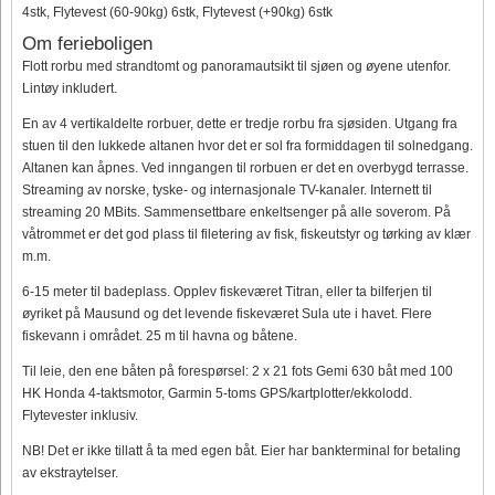
4stk, Flytevest (60-90kg) 6stk, Flytevest (+90kg) 6stk
Om ferieboligen
Flott rorbu med strandtomt og panoramautsikt til sjøen og øyene utenfor.
Lintøy inkludert.
En av 4 vertikaldelte rorbuer, dette er tredje rorbu fra sjøsiden. Utgang fra
stuen til den lukkede altanen hvor det er sol fra formiddagen til solnedgang.
Altanen kan åpnes. Ved inngangen til rorbuen er det en overbygd terrasse.
Streaming av norske, tyske- og internasjonale TV-kanaler. Internett til
streaming 20 MBits. Sammensettbare enkeltsenger på alle soverom. På
våtrommet er det god plass til filetering av fisk, fiskeutstyr og tørking av klær
m.m.
6-15 meter til badeplass. Opplev fiskeværet Titran, eller ta bilferjen til
øyriket på Mausund og det levende fiskeværet Sula ute i havet. Flere
fiskevann i området. 25 m til havna og båtene.
Til leie, den ene båten på forespørsel: 2 x 21 fots Gemi 630 båt med 100
HK Honda 4-taktsmotor, Garmin 5-toms GPS/kartplotter/ekkolodd.
Flytevester inklusiv.
NB! Det er ikke tillatt å ta med egen båt. Eier har bankterminal for betaling
av ekstraytelser.