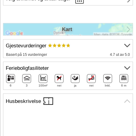
Kart
Gjestevurderinger
Basert på 15 vurderinger
4.7 ut av 5.0
Ferieboligfasiliteter
6
3
100m²
nei
ja
nei
Inkl.
6 m
Husbeskrivelse