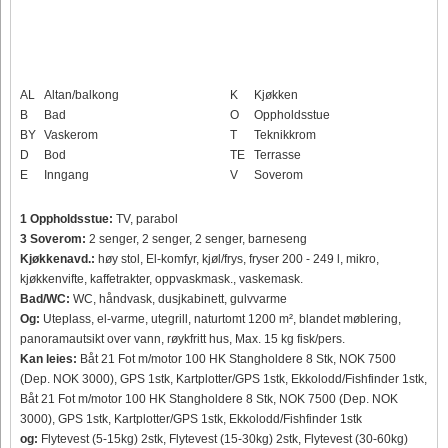
AL
Altan/balkong
K
Kjøkken
B
Bad
O
Oppholdsstue
BY
Vaskerom
T
Teknikkrom
D
Bod
TE
Terrasse
E
Inngang
V
Soverom
1 Oppholdsstue:
TV, parabol
3 Soverom:
2 senger, 2 senger, 2 senger, barneseng
Kjøkkenavd.:
høy stol, El-komfyr, kjøl/frys, fryser 200 - 249 l, mikro,
kjøkkenvifte, kaffetrakter, oppvaskmask., vaskemask.
Bad/WC:
WC, håndvask, dusjkabinett, gulvvarme
Og:
Uteplass, el-varme, utegrill, naturtomt 1200 m², blandet møblering,
panoramautsikt over vann, røykfritt hus, Max. 15 kg fisk/pers.
Kan leies:
Båt 21 Fot m/motor 100 HK Stangholdere 8 Stk, NOK 7500
(Dep. NOK 3000), GPS 1stk, Kartplotter/GPS 1stk, Ekkolodd/Fishfinder 1stk,
Båt 21 Fot m/motor 100 HK Stangholdere 8 Stk, NOK 7500 (Dep. NOK
3000), GPS 1stk, Kartplotter/GPS 1stk, Ekkolodd/Fishfinder 1stk
og:
Flytevest (5-15kg) 2stk, Flytevest (15-30kg) 2stk, Flytevest (30-60kg)