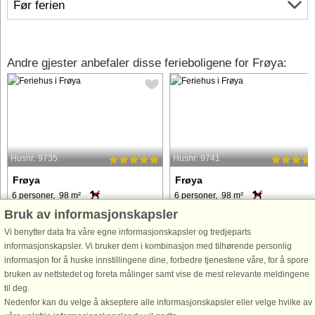
Før ferien
Andre gjester anbefaler disse ferieboligene for Frøya:
Husnr: 9735
Husnr: 9741
Frøya
Frøya
6 personer, 98 m²
6 personer, 98 m²
1 m til kyst.
1 m til kyst.
Bruk av informasjonskapsler
Vi benytter data fra våre egne informasjonskapsler og tredjeparts
Topp moderne rorbu med terrasse/kai
Topp moderne rorbu med terrasse/ka
informasjonskapsler. Vi bruker dem i kombinasjon med tilhørende personlig
og utleiebåtene like i nærheten.Flotte
og utleiebåtene like i nærheten. Flott
informasjon for å huske innstillingene dine, forbedre tjenestene våre, for å spore
solnedganger. En av flere like rorbuer.
solnedganger. En av flere like rorbue
bruken av nettstedet og foreta målinger samt vise de mest relevante meldingene
Internett for streaming av tyske- og
Internett for streaming av tyske- og
til deg.
europeiske TV kanaler i tillegg til
europeiske TV kanaler i tillegg til
Nedenfor kan du velge å akseptere alle informasjonskapsler eller velge hvilke av
norske TV-kanaler ...
norske TV-kanaler ...