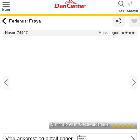
×
Menu
Søk
Kontakt
Søk
Feriehus: Frøya
Tilbud
Husnr. 74497
Huskategori:
★★★★
Inspirasjon
Info
Service
Kontakt
Eier login
Sjø/innsjø 90 m
Gjestevurderinger
Velg ankomst og antall dager