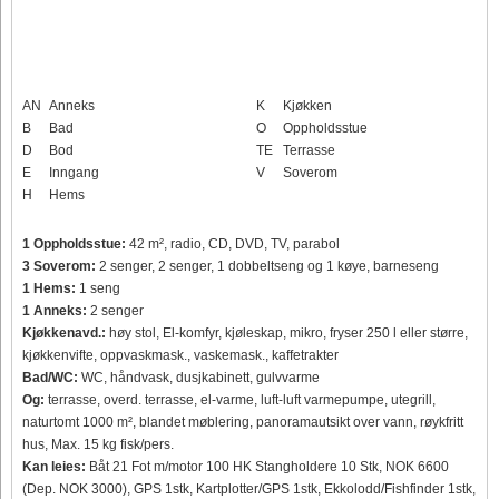
AN
Anneks
K
Kjøkken
B
Bad
O
Oppholdsstue
D
Bod
TE
Terrasse
E
Inngang
V
Soverom
H
Hems
1 Oppholdsstue:
42 m², radio, CD, DVD, TV, parabol
3 Soverom:
2 senger, 2 senger, 1 dobbeltseng og 1 køye, barneseng
1 Hems:
1 seng
1 Anneks:
2 senger
Kjøkkenavd.:
høy stol, El-komfyr, kjøleskap, mikro, fryser 250 l eller større,
kjøkkenvifte, oppvaskmask., vaskemask., kaffetrakter
Bad/WC:
WC, håndvask, dusjkabinett, gulvvarme
Og:
terrasse, overd. terrasse, el-varme, luft-luft varmepumpe, utegrill,
naturtomt 1000 m², blandet møblering, panoramautsikt over vann, røykfritt
hus, Max. 15 kg fisk/pers.
Kan leies:
Båt 21 Fot m/motor 100 HK Stangholdere 10 Stk, NOK 6600
(Dep. NOK 3000), GPS 1stk, Kartplotter/GPS 1stk, Ekkolodd/Fishfinder 1stk,