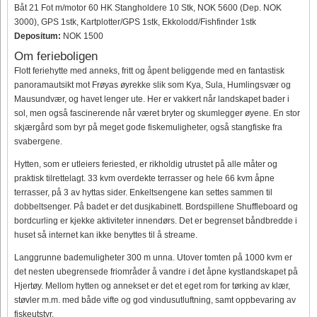
Båt 21 Fot m/motor 60 HK Stangholdere 10 Stk, NOK 5600 (Dep. NOK
3000), GPS 1stk, Kartplotter/GPS 1stk, Ekkolodd/Fishfinder 1stk
Depositum:
NOK 1500
Om ferieboligen
Flott feriehytte med anneks, fritt og åpent beliggende med en fantastisk
panoramautsikt mot Frøyas øyrekke slik som Kya, Sula, Humlingsvær og
Mausundvær, og havet lenger ute. Her er vakkert når landskapet bader i
sol, men også fascinerende når været bryter og skumlegger øyene. En stor
skjærgård som byr på meget gode fiskemuligheter, også stangfiske fra
svabergene.
Hytten, som er utleiers feriested, er rikholdig utrustet på alle måter og
praktisk tilrettelagt. 33 kvm overdekte terrasser og hele 66 kvm åpne
terrasser, på 3 av hyttas sider. Enkeltsengene kan settes sammen til
dobbeltsenger. På badet er det dusjkabinett. Bordspillene Shuffleboard og
bordcurling er kjekke aktiviteter innendørs. Det er begrenset båndbredde i
huset så internet kan ikke benyttes til å streame.
Langgrunne bademuligheter 300 m unna. Utover tomten på 1000 kvm er
det nesten ubegrensede friområder å vandre i det åpne kystlandskapet på
Hjertøy. Mellom hytten og annekset er det et eget rom for tørking av klær,
støvler m.m. med både vifte og god vindusutluftning, samt oppbevaring av
fiskeutstyr.