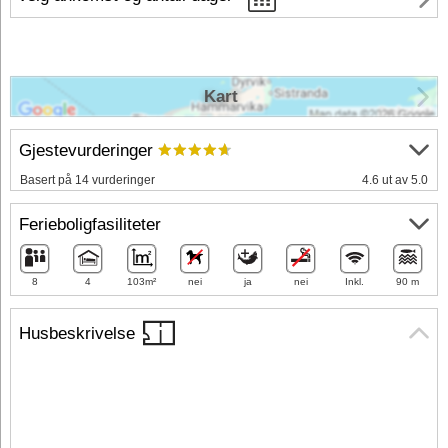
Kart
Gjestevurderinger
Basert på 14 vurderinger
4.6 ut av 5.0
Ferieboligfasiliteter
8
4
103m²
nei
ja
nei
Inkl.
90 m
Husbeskrivelse