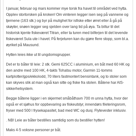
I januar, februar og mars kommer mye torsk fra havet til området ved hytta.
Opplev stortorsken på kroken! Om vinteren legger isen seg på vannene og
tjernene (163 stk.) og byr på mulighet for isfiske etter ørret eller å gå på
skøyter, snøen legger seg sjelden over lang tid på øya. Ta biltur til det
historisk kjente fiskeværet Titran, eller ta turen med bilferjen til det levende
fiskeværet Sula ute i havet. På ferjeturen kan du gjøre flere stopp, som bl.a.
øyriket på Mausund.
Hytten leies ikke ut til ungdomsgrupper.
Det er to båter til leie: 2 stk. Gemi 625CC i aluminium, en båt med 60 HK og
den andre med 100 HK, 4-takts Tohatsu motor, Garmin 11-tomms
kartplotter/gps/ekkolodd, 70 liters fastmontert bensintank, og to stoler som
kan skyves slik at man også kan sitte og fiske fra stolen. Båtene har AIS-
sikkerhetsystem.
Begge båtene ligger i en skjermet småbåthavn 700 m unna hytta, hvor der
også er et sjøhus for oppbevaring av fiskeutstyr, innendørs fileteringsrom,
fryser med 500 l frysekapasitet, bad med WC og dusj. Flytevester inklusiv.
. NB! Leie av båter bestilles samtidig som du bestiller hytten!
Maks 4-5 voksne personer pr båt.