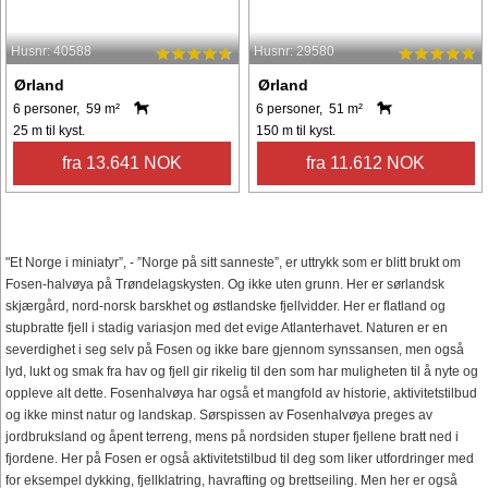
Husnr: 40588
Husnr: 29580
Ørland
Ørland
6 personer, 59 m²
6 personer, 51 m²
25 m til kyst.
150 m til kyst.
fra 13.641 NOK
fra 11.612 NOK
"Et Norge i miniatyr”, - ”Norge på sitt sanneste”, er uttrykk som er blitt brukt om
Fosen-halvøya på Trøndelagskysten. Og ikke uten grunn. Her er sørlandsk
skjærgård, nord-norsk barskhet og østlandske fjellvidder. Her er flatland og
stupbratte fjell i stadig variasjon med det evige Atlanterhavet. Naturen er en
severdighet i seg selv på Fosen og ikke bare gjennom synssansen, men også
lyd, lukt og smak fra hav og fjell gir rikelig til den som har muligheten til å nyte og
oppleve alt dette. Fosenhalvøya har også et mangfold av historie, aktivitetstilbud
og ikke minst natur og landskap. Sørspissen av Fosenhalvøya preges av
jordbruksland og åpent terreng, mens på nordsiden stuper fjellene bratt ned i
fjordene. Her på Fosen er også aktivitetstilbud til deg som liker utfordringer med
for eksempel dykking, fjellklatring, havrafting og brettseiling. Men her er også