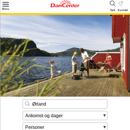
×
Menu
Søk
Kontakt
Søk
Tilbud
Inspirasjon
Info
Service
Kontakt
Eier login
Ørland
Ankomst og dager
Personer