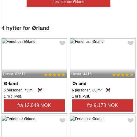
Les mer om Ørland
4 hytter for Ørland
Husnr: 63617
Husnr: 4415
Ørland
Ørland
6 personer, 75 m²
6 personer, 80 m²
1 m til kyst.
1 m til kyst.
fra 12.049 NOK
fra 9.178 NOK