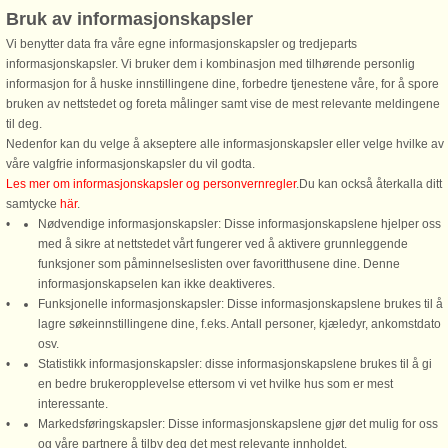
prestegårdshagen, via museet og til helleristningen på Stykket. På turen
Bruk av informasjonskapsler
passerer du både gravhauger og andre kulturminner.
Vi benytter data fra våre egne informasjonskapsler og tredjeparts
Helleristningene på Strand På Strand finner vi helleristninger, som kan
informasjonskapsler. Vi bruker dem i kombinasjon med tilhørende personlig
tilbakeføres til eldre steinalder, trolig for 5000-5500 år siden i den tiden
informasjon for å huske innstillingene dine, forbedre tjenestene våre, for å spore
menneskene i Trøndelag levde av fiske og fangst.
bruken av nettstedet og foreta målinger samt vise de mest relevante meldingene
til deg.
Kjeungskjæret fyr
Nedenfor kan du velge å akseptere alle informasjonskapsler eller velge hvilke av
er et fredet, gammelt ærverdig fyr, og er det eneste åttekantede fyret i Norge.
våre valgfrie informasjonskapsler du vil godta.
Ledfyret ble oppført i 1880 og består av fyrtårn, naust og bro som går 20 m
Les mer om informasjonskapsler og personvernregler
.Du kan också återkalla ditt
utover sjøen til landingen.
samtycke
här
.
Nødvendige informasjonskapsler: Disse informasjonskapslene hjelper oss
Fiskeværet Halten Halten, som ligger nordøst i øygruppen Froan, og området
med å sikre at nettstedet vårt fungerer ved å aktivere grunnleggende
rundt har i uminnelige tider vært kjent for sine mange fiskegrunner og sitt gode
funksjoner som påminnelseslisten over favoritthusene dine. Denne
fiske. På 1800 tallet satte fiskerne opp rorbuer og Halten hadde sin storhetstid
informasjonskapselen kan ikke deaktiveres.
frem til midten av 1900 tallet.
Funksjonelle informasjonskapsler: Disse informasjonskapslene brukes til å
lagre søkeinnstillingene dine, f.eks. Antall personer, kjæledyr, ankomstdato
osv.
Statistikk informasjonskapsler: disse informasjonskapslene brukes til å gi
en bedre brukeropplevelse ettersom vi vet hvilke hus som er mest
interessante.
Markedsføringskapsler: Disse informasjonskapslene gjør det mulig for oss
DanCenter A/S - Kronprinsensgade 3, 2. - 1114 København K - Danmark
og våre partnere å tilby deg det mest relevante innholdet.