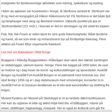
muligheter for familievennlige aktiviteter som ridning, sykkelturer og bading.
I tiden da sjøveien var hovedveien i Norge, lå Storfosna sentralt til. Storfosen var
til og med en kongsgård på Håkon Håkonssons tid. På Storfosna er det både fjell
og berghauger med skog og åkerland imellom. Høyeste punktet på øya er
Storfosenfjellet (151 moh.). I klarvær er det en storslagen og vid utsikt fra toppen.
Fisk, fisk, fisk Fosen er viden kjent for sine gode fiskemuligheter. Både fjordene
og havet, så vel som elver og innlandsvann byr på forskjellige fiskeslag. Flere
aktører på Fosen tilbyr organiserte fisketurer.
Les mer om fiskeartene i Midt-Norge
Bryggene i Råkvåg Bryggerekken i Råkvågen skal være den største samlingen
av sildebrygger, utenom byene i Norge. Flere ble bygget på 1800 tallet, de oser
av historie og i dag huser de kunst- og kulturutstillinger og spisesteder. Austrått
Borgen og Austrått Fort Austrått Borgen er et adelsslott med historisk sus. Det
stod ferdig i 1656 og er i dag statsmuseum med omvisninger, konserter m.m.
Austrått Fort er et museum bestående av et eks-tysk kanonbatteri og utstilling fra
krigen.
Museet Kystens arv Museet på Stadsbygd er et av landets størst kystmuseum.
Her kan du oppleve et ekte og aktivt miljø med bla. et båtbyggeri, roturer på
elven, utstillinger, hageanlegg, rosepark. Her er også en kultursti som går fra