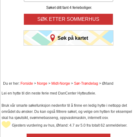
Søket ditt fant 4 ferieboliger.
SØK ETTER SOMMERHUS
Søk på kartet
Du er her:
Forside
>
Norge
>
Midt-Norge
>
Sør-Trøndelag
> Ørland
Lei en hytte til din neste ferie med DanCenter Hytteutleie.
Bruk vår smarte søkefunksjon nedenfor til å finne en ledig hytte i nettopp det
området du ønsker. Du kan også filtrere søket, og velge om hytten for eksempel
skal ha sjøutsikt, svømmebasseng, oppvaskmaskin, internett osv.
Gjesters vurdering av hus, Ørland: 4.7 av 5.0 fra totalt 62 anmeldelser.