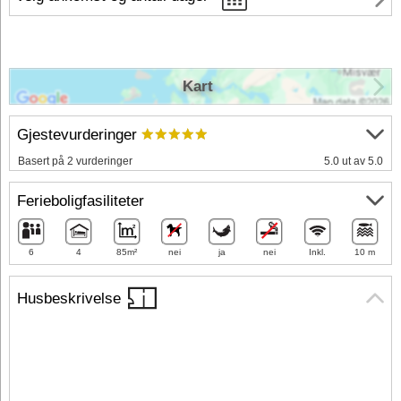
Kart
Gjestevurderinger
Basert på 2 vurderinger
5.0 ut av 5.0
Ferieboligfasiliteter
6
4
85m²
nei
ja
nei
Inkl.
10 m
Husbeskrivelse