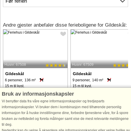
Før ferien
Andre gjester anbefaler disse ferieboligene for Gildeskål:
Husnr: 67508
Husnr: 67509
Gildeskål
Gildeskål
6 personer, 136 m²
9 personer, 140 m²
15 m til kyst.
15 m til kyst.
Bruk av informasjonskapsler
Dette komfortable feriehuset ligger
Ett vakkert og komfortabelt hus i
Vi benytter data fra våre egne informasjonskapsler og tredjeparts
idyllisk til ved sjøen, 7 km fra bygda
funkisstil med utsikt til vill, nordnorsk
informasjonskapsler. Vi bruker dem i kombinasjon med tilhørende personlig
Inndyr, sør for Bodø og 30 m fra
natur. Vinner av The European
informasjon for å huske innstillingene dine, forbedre tjenestene våre, for å spore
feriehus 67509. Feriehuset er romslig
Holiday Home Award 2017 i
bruken av nettstedet og foreta målinger samt vise de mest relevante meldingene
og praktisk innredet og har gulvvarme
kategorien: BEST HEALTH &
til deg.
i alle rom, unntatt ...
WELLNESS HOLIDAY HOME 2017.
Nedenfor kan du velge å akseptere alle informasjonskapsler eller velge hvilke av
(Vi tilbyr også ...