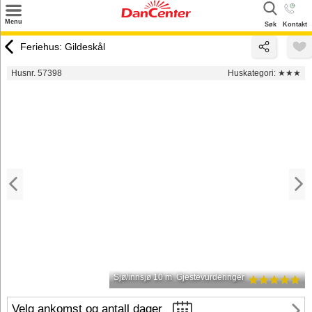
×
Menu
Søk
Kontakt
Søk
Feriehus: Gildeskål
Tilbud
Husnr. 57398
Huskategori:
★★★
Inspirasjon
Info
Service
Kontakt
Eier login
Sjø/innsjø 10 m
Gjestevurderinger
Velg ankomst og antall dager