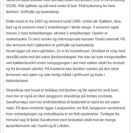
53290. Rikt sjøfiske og båt med motor til leie. Flott turterreng for hele
familien. Grillhytte og badestamp.
Dette huset er fra 1965 og renovert rundt 1985 i enkel stil. Kjøkken, stue,
bad og et soverom med 2 enkeltsenger i første etasje. 3 soverom oppe
hvorav 2 med dobbeltsenger, ett med 2 enkeltsenger. I kjeller er
vaskemaskin.Tv med norske og internasjonale kanaler. Gratis internett. På
stor terrasse helt i sjøkanten er grillhytte og badestamp.
Huset ligger på eiers gårdstun, 10 m fra hovedhuset. Området er rolig med
storslått utsikt mot det vakre fjordlandskapet. Her kan du nyte morgenkaffen
ved kjøkkenbordet under soloppgangen i øst med vakker utsikt fra vinduet
og fra terrassen utenfor. På kveldene kan familien samles på den store
terrassen ved sjøen og nyte herlig måltid i grillhuset og bade i
badestampen.
Strandlinja ved huset er brådjup mot fjorden og lite egnet for små barn,
men her er også en liten langgrunn strandlinje på tomtas nordside.
Sandhornøya som har broforbindelse til fastlandet er kjent for sin vakre
natur. På øyas nordside ligger Langsanden, en flott, langgrunn sandstrand
hvor solnedgangen og midnattssola er en flott opplevelse. Turløype fra
Horsdal opp til fjellet Sandhornet med fantastisk utsikt mot de mange
øysamfunnene ute i havet og til Lofoten.