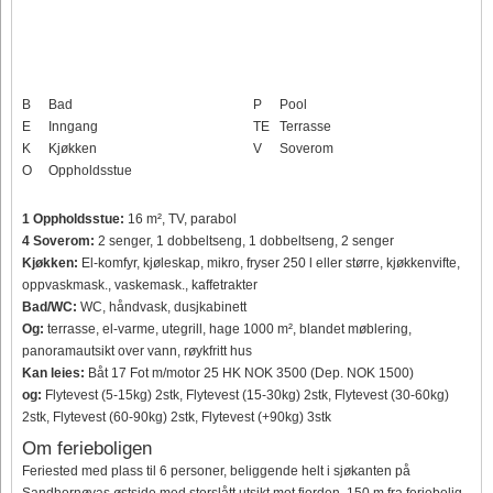
B
Bad
P
Pool
E
Inngang
TE
Terrasse
K
Kjøkken
V
Soverom
O
Oppholdsstue
1 Oppholdsstue:
16 m², TV, parabol
4 Soverom:
2 senger, 1 dobbeltseng, 1 dobbeltseng, 2 senger
Kjøkken:
El-komfyr, kjøleskap, mikro, fryser 250 l eller større, kjøkkenvifte,
oppvaskmask., vaskemask., kaffetrakter
Bad/WC:
WC, håndvask, dusjkabinett
Og:
terrasse, el-varme, utegrill, hage 1000 m², blandet møblering,
panoramautsikt over vann, røykfritt hus
Kan leies:
Båt 17 Fot m/motor 25 HK NOK 3500 (Dep. NOK 1500)
og:
Flytevest (5-15kg) 2stk, Flytevest (15-30kg) 2stk, Flytevest (30-60kg)
2stk, Flytevest (60-90kg) 2stk, Flytevest (+90kg) 3stk
Om ferieboligen
Feriested med plass til 6 personer, beliggende helt i sjøkanten på
Sandhornøyas østside med storslått utsikt mot fjorden, 150 m fra feriebolig