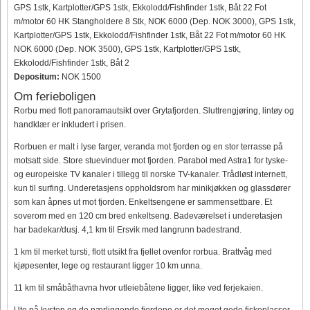
GPS 1stk, Kartplotter/GPS 1stk, Ekkolodd/Fishfinder 1stk, Båt 22 Fot
m/motor 60 HK Stangholdere 8 Stk, NOK 6000 (Dep. NOK 3000), GPS 1stk,
Kartplotter/GPS 1stk, Ekkolodd/Fishfinder 1stk, Båt 22 Fot m/motor 60 HK
NOK 6000 (Dep. NOK 3500), GPS 1stk, Kartplotter/GPS 1stk,
Ekkolodd/Fishfinder 1stk, Båt 2
Depositum:
NOK 1500
Om ferieboligen
Rorbu med flott panoramautsikt over Grytafjorden. Sluttrengjøring, lintøy og
handklær er inkludert i prisen.
Rorbuen er malt i lyse farger, veranda mot fjorden og en stor terrasse på
motsatt side. Store stuevinduer mot fjorden. Parabol med Astra1 for tyske-
og europeiske TV kanaler i tillegg til norske TV-kanaler. Trådløst internett,
kun til surfing. Underetasjens oppholdsrom har minikjøkken og glassdører
som kan åpnes ut mot fjorden. Enkeltsengene er sammensettbare. Et
soverom med en 120 cm bred enkeltseng. Badeværelset i underetasjen
har badekar/dusj. 4,1 km til Ersvik med langrunn badestrand.
1 km til merket tursti, flott utsikt fra fjellet ovenfor rorbua. Brattvåg med
kjøpesenter, lege og restaurant ligger 10 km unna.
11 km til småbåthavna hvor utleiebåtene ligger, like ved ferjekaien.
Ute på kysten og de nærliggende fjordene er det meget gode fiskeplasser