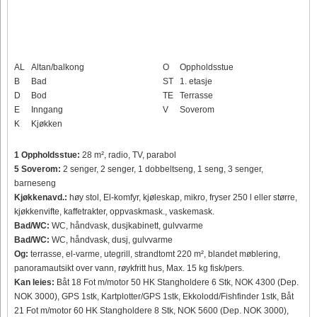
AL
Altan/balkong
O
Oppholdsstue
B
Bad
ST
1. etasje
D
Bod
TE
Terrasse
E
Inngang
V
Soverom
K
Kjøkken
1 Oppholdsstue:
28 m², radio, TV, parabol
5 Soverom:
2 senger, 2 senger, 1 dobbeltseng, 1 seng, 3 senger,
barneseng
Kjøkkenavd.:
høy stol, El-komfyr, kjøleskap, mikro, fryser 250 l eller større,
kjøkkenvifte, kaffetrakter, oppvaskmask., vaskemask.
Bad/WC:
WC, håndvask, dusjkabinett, gulvvarme
Bad/WC:
WC, håndvask, dusj, gulvvarme
Og:
terrasse, el-varme, utegrill, strandtomt 220 m², blandet møblering,
panoramautsikt over vann, røykfritt hus, Max. 15 kg fisk/pers.
Kan leies:
Båt 18 Fot m/motor 50 HK Stangholdere 6 Stk, NOK 4300 (Dep.
NOK 3000), GPS 1stk, Kartplotter/GPS 1stk, Ekkolodd/Fishfinder 1stk, Båt
21 Fot m/motor 60 HK Stangholdere 8 Stk, NOK 5600 (Dep. NOK 3000),