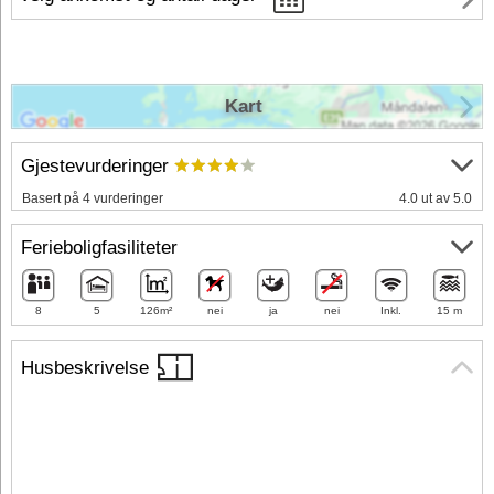
Kart
Gjestevurderinger
Basert på 4 vurderinger
4.0 ut av 5.0
Ferieboligfasiliteter
8
5
126m²
nei
ja
nei
Inkl.
15 m
Husbeskrivelse