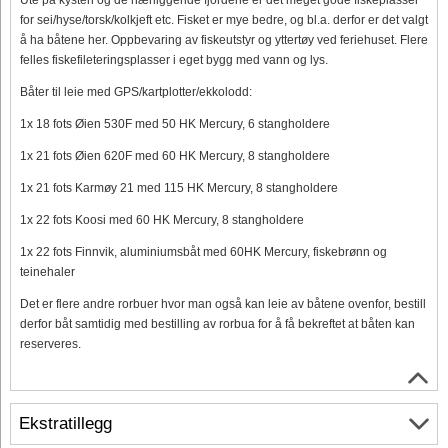
for sei/hyse/torsk/kolkjeft etc. Fisket er mye bedre, og bl.a. derfor er det valgt
å ha båtene her. Oppbevaring av fiskeutstyr og yttertøy ved feriehuset. Flere
felles fiskefileteringsplasser i eget bygg med vann og lys.
Båter til leie med GPS/kartplotter/ekkolodd:
1x 18 fots Øien 530F med 50 HK Mercury, 6 stangholdere
1x 21 fots Øien 620F med 60 HK Mercury, 8 stangholdere
1x 21 fots Karmøy 21 med 115 HK Mercury, 8 stangholdere
1x 22 fots Koosi med 60 HK Mercury, 8 stangholdere
1x 22 fots Finnvik, aluminiumsbåt med 60HK Mercury, fiskebrønn og
teinehaler
Det er flere andre rorbuer hvor man også kan leie av båtene ovenfor, bestill
derfor båt samtidig med bestilling av rorbua for å få bekreftet at båten kan
reserveres.
Ekstratillegg