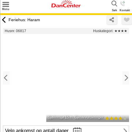
×
Menu
Søk
Kontakt
Søk
Feriehus: Haram
Tilbud
Husnr. 06817
Huskategori:
★★★★
Inspirasjon
Info
Service
Kontakt
Eier login
Sjø/innsjø 15 m
Gjestevurderinger
Velg ankomst og antall dager