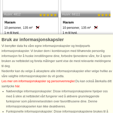
Husnr: 4812
Husnr: 68111
Haram
Haram
10 personer, 135 m²
10 personer, 135 m²
1 m til kyst.
1 m til kyst.
Bruk av informasjonskapsler
Rorbu med flott utsikt til fiskeplassene
Rorbu med flott utsikt til fiskeplassen
Vi benytter data fra våre egne informasjonskapsler og tredjeparts
i området Romsdalsfjorden og
i området Romsdalsfjorden og
informasjonskapsler. Vi bruker dem i kombinasjon med tilhørende personlig
Harøyfjorden. Sluttrengjøring, lintøy
Harøyfjorden. Sluttrengjøring, lintøy
informasjon for å huske innstillingene dine, forbedre tjenestene våre, for å spore
og handklær er inklusiv. Rorbuen er
og håndklær er inklusiv. Rorbuen er
bruken av nettstedet og foreta målinger samt vise de mest relevante meldingene
malt i lyse farger og har stor veranda
malt i lyse farger og har en stor
til deg.
hvor sommerkveldene ...
veranda hvor man kan nyte ...
Nedenfor kan du velge å akseptere alle informasjonskapsler eller velge hvilke av
våre valgfrie informasjonskapsler du vil godta.
fra 14.103 NOK
fra 18.583 NOK
Les mer om informasjonskapsler og personvernregler
.Du kan också återkalla ditt
samtycke
här
.
Nødvendige informasjonskapsler: Disse informasjonskapslene hjelper oss
med å sikre at nettstedet vårt fungerer ved å aktivere grunnleggende
funksjoner som påminnelseslisten over favoritthusene dine. Denne
informasjonskapselen kan ikke deaktiveres.
Funksjonelle informasjonskapsler: Disse informasjonskapslene brukes til å