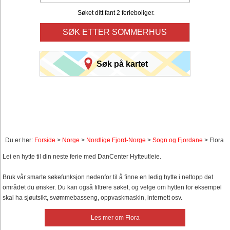
Søket ditt fant 2 ferieboliger.
SØK ETTER SOMMERHUS
Søk på kartet
Du er her:
Forside
>
Norge
>
Nordlige Fjord-Norge
>
Sogn og Fjordane
> Flora
Lei en hytte til din neste ferie med DanCenter Hytteutleie.
Bruk vår smarte søkefunksjon nedenfor til å finne en ledig hytte i nettopp det
området du ønsker. Du kan også filtrere søket, og velge om hytten for eksempel
skal ha sjøutsikt, svømmebasseng, oppvaskmaskin, internett osv.
Les mer om Flora