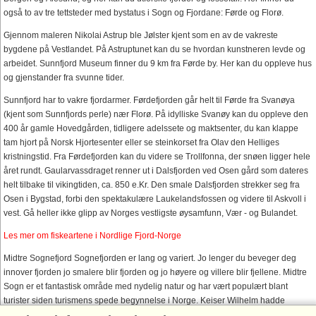
også to av tre tettsteder med bystatus i Sogn og Fjordane: Førde og Florø.
Gjennom maleren Nikolai Astrup ble Jølster kjent som en av de vakreste
bygdene på Vestlandet. På Astruptunet kan du se hvordan kunstneren levde og
arbeidet. Sunnfjord Museum finner du 9 km fra Førde by. Her kan du oppleve hus
og gjenstander fra svunne tider.
Sunnfjord har to vakre fjordarmer. Førdefjorden går helt til Førde fra Svanøya
(kjent som Sunnfjords perle) nær Florø. På idylliske Svanøy kan du oppleve den
400 år gamle Hovedgården, tidligere adelssete og maktsenter, du kan klappe
tam hjort på Norsk Hjortesenter eller se steinkorset fra Olav den Helliges
kristningstid. Fra Førdefjorden kan du videre se Trollfonna, der snøen ligger hele
året rundt. Gaularvassdraget renner ut i Dalsfjorden ved Osen gård som dateres
helt tilbake til vikingtiden, ca. 850 e.Kr. Den smale Dalsfjorden strekker seg fra
Osen i Bygstad, forbi den spektakulære Laukelandsfossen og videre til Askvoll i
vest. Gå heller ikke glipp av Norges vestligste øysamfunn, Vær - og Bulandet.
Les mer om fiskeartene i Nordlige Fjord-Norge
Midtre Sognefjord Sognefjorden er lang og variert. Jo lenger du beveger deg
innover fjorden jo smalere blir fjorden og jo høyere og villere blir fjellene. Midtre
Sogn er et fantastisk område med nydelig natur og har vært populært blant
turister siden turismens spede begynnelse i Norge. Keiser Wilhelm hadde
Balestrand som favorittferiested. Hvert år kom han inn fjorden og ankret opp i