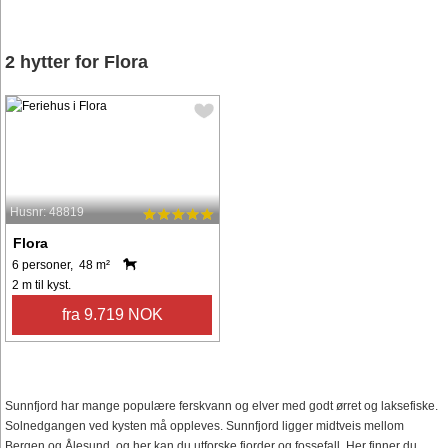
2 hytter for Flora
Husnr: 48819
Flora
6 personer, 48 m²
2 m til kyst.
fra 9.719 NOK
Sunnfjord har mange populære ferskvann og elver med godt ørret og laksefiske.
Solnedgangen ved kysten må oppleves. Sunnfjord ligger midtveis mellom
Bergen og Ålesund, og her kan du utforske fjorder og fossefall. Her finner du