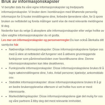
Bruk av informasjonskapsler
naturskjønne Balestrand med sin armada av skip.
Vi benytter data fra våre egne informasjonskapsler og tredjeparts
I Midtre Sogn finner vi små fruktbygder, som klorer seg fast mellom den
informasjonskapsler. Vi bruker dem i kombinasjon med tilhørende personlig
majestetiske fjorden og foten av de flotte høye fjellene. Men her er også
informasjon for å huske innstillingene dine, forbedre tjenestene våre, for å spore
lakseelver, Hopperstad Stavkyrkje, Hove steinkyrkje fra 1100 tallet, Fritjofstatuen
bruken av nettstedet og foreta målinger samt vise de mest relevante meldingene
på Vangsnes, Den engelske kirken i Balestrand, for ikke å snakke om det
til deg.
fantatiske historiske trehotellet i Balestrand.
Nedenfor kan du velge å akseptere alle informasjonskapsler eller velge hvilke av
våre valgfrie informasjonskapsler du vil godta.
I Fjærland kan du se og komme tett inn på Jostedalsbreen sine brearmer:
Les mer om informasjonskapsler og personvernregler
.Du kan också återkalla ditt
Bøyabreen og Supphellebreen, eller oppleve Bremuseumet eller Bokbyen.
samtycke
här
.
Nødvendige informasjonskapsler: Disse informasjonskapslene hjelper oss
Her er mange muligheter for å gå opp på fjelltopper med fantastisk utsikt over
med å sikre at nettstedet vårt fungerer ved å aktivere grunnleggende
fjord og fjell. Om du ikke vil utfordre fjellene til fots, kan du ta bilen og kjøre over
funksjoner som påminnelseslisten over favoritthusene dine. Denne
Vikafjellsvegen eller Gaularfjellsvegen med fine utsiktspunkt og flotte
informasjonskapselen kan ikke deaktiveres.
fjellområder.
Funksjonelle informasjonskapsler: Disse informasjonskapslene brukes til å
lagre søkeinnstillingene dine, f.eks. Antall personer, kjæledyr, ankomstdato
osv.
Statistikk informasjonskapsler: disse informasjonskapslene brukes til å gi
en bedre brukeropplevelse ettersom vi vet hvilke hus som er mest
interessante.
Markedsføringskapsler: Disse informasjonskapslene gjør det mulig for oss
DanCenter A/S - Kronprinsensgade 3, 2. - 1114 København K - Danmark
og våre partnere å tilby deg det mest relevante innholdet.