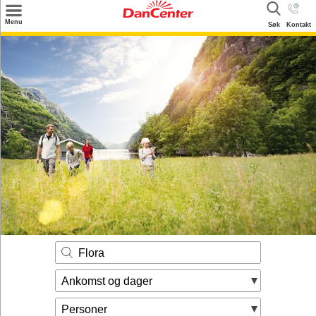
×
Menu
Søk
Kontakt
Søk
Tilbud
Inspirasjon
Info
Service
Kontakt
Eier login
Flora
Ankomst og dager
Personer