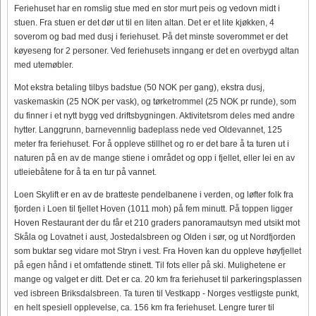
Feriehuset har en romslig stue med en stor murt peis og vedovn midt i
stuen. Fra stuen er det dør ut til en liten altan. Det er et lite kjøkken, 4
soverom og bad med dusj i feriehuset. På det minste soverommet er det
køyeseng for 2 personer. Ved feriehusets inngang er det en overbygd altan
med utemøbler.
Mot ekstra betaling tilbys badstue (50 NOK per gang), ekstra dusj,
vaskemaskin (25 NOK per vask), og tørketrommel (25 NOK pr runde), som
du finner i et nytt bygg ved driftsbygningen. Aktivitetsrom deles med andre
hytter. Langgrunn, barnevennlig badeplass nede ved Oldevannet, 125
meter fra feriehuset. For å oppleve stillhet og ro er det bare å ta turen ut i
naturen på en av de mange stiene i området og opp i fjellet, eller lei en av
utleiebåtene for å ta en tur på vannet.
Loen Skylift er en av de bratteste pendelbanene i verden, og løfter folk fra
fjorden i Loen til fjellet Hoven (1011 moh) på fem minutt. På toppen ligger
Hoven Restaurant der du får et 210 graders panoramautsyn med utsikt mot
Skåla og Lovatnet i aust, Jostedalsbreen og Olden i sør, og ut Nordfjorden
som buktar seg vidare mot Stryn i vest. Fra Hoven kan du oppleve høyfjellet
på egen hånd i et omfattende stinett. Til fots eller på ski. Mulighetene er
mange og valget er ditt. Det er ca. 20 km fra feriehuset til parkeringsplassen
ved isbreen Briksdalsbreen. Ta turen til Vestkapp - Norges vestligste punkt,
en helt spesiell opplevelse, ca. 156 km fra feriehuset. Lengre turer til