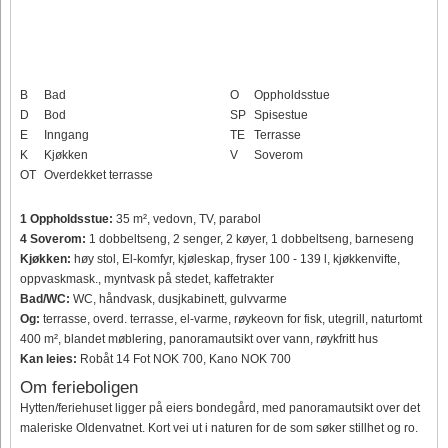
B
Bad
O
Oppholdsstue
D
Bod
SP
Spisestue
E
Inngang
TE
Terrasse
K
Kjøkken
V
Soverom
OT
Overdekket terrasse
1 Oppholdsstue:
35 m², vedovn, TV, parabol
4 Soverom:
1 dobbeltseng, 2 senger, 2 køyer, 1 dobbeltseng, barneseng
Kjøkken:
høy stol, El-komfyr, kjøleskap, fryser 100 - 139 l, kjøkkenvifte,
oppvaskmask., myntvask på stedet, kaffetrakter
Bad/WC:
WC, håndvask, dusjkabinett, gulvvarme
Og:
terrasse, overd. terrasse, el-varme, røykeovn for fisk, utegrill, naturtomt
400 m², blandet møblering, panoramautsikt over vann, røykfritt hus
Kan leies:
Robåt 14 Fot NOK 700, Kano NOK 700
Om ferieboligen
Hytten/feriehuset ligger på eiers bondegård, med panoramautsikt over det
maleriske Oldenvatnet. Kort vei ut i naturen for de som søker stillhet og ro.