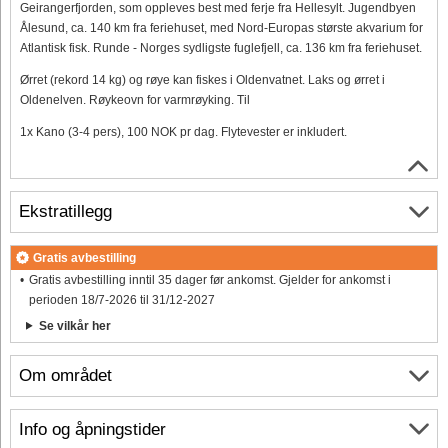
Geirangerfjorden, som oppleves best med ferje fra Hellesylt. Jugendbyen
Ålesund, ca. 140 km fra feriehuset, med Nord-Europas største akvarium for
Atlantisk fisk. Runde - Norges sydligste fuglefjell, ca. 136 km fra feriehuset.
Ørret (rekord 14 kg) og røye kan fiskes i Oldenvatnet. Laks og ørret i
Oldenelven. Røykeovn for varmrøyking. Til
1x Kano (3-4 pers), 100 NOK pr dag. Flytevester er inkludert.
Ekstratillegg
Gratis avbestilling
Gratis avbestilling inntil 35 dager før ankomst. Gjelder for ankomst i
perioden 18/7-2026 til 31/12-2027
Se vilkår her
Om området
Info og åpningstider