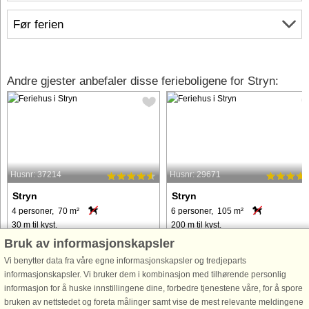
Før ferien
Andre gjester anbefaler disse ferieboligene for Stryn:
Husnr: 37214
Husnr: 29671
Stryn
Stryn
4 personer, 70 m²
6 personer, 105 m²
30 m til kyst.
200 m til kyst.
Bruk av informasjonskapsler
Flott hytte bygget til sesongen 2009,
Feriehus med panoramautsikt over
Vi benytter data fra våre egne informasjonskapsler og tredjeparts
beliggende på en høyde på eiers
Nordfjorden og bygdene på andre
informasjonskapsler. Vi bruker dem i kombinasjon med tilhørende personlig
gård. Panoramautsikt fra stue og den
siden av fjorden. Stedet for
informasjon for å huske innstillingene dine, forbedre tjenestene våre, for å spore
avskjermede terrassen over
familie-/venneferie. Sluttrengjøring e
bruken av nettstedet og foreta målinger samt vise de mest relevante meldingene
Oldenvatnet, dalen og fjellene
inkludert. Feriehuset har 2 stuer, den