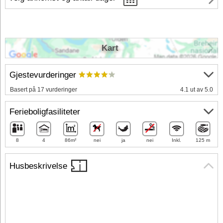
Kart
Gjestevurderinger
Basert på 17 vurderinger
4.1 ut av 5.0
Ferieboligfasiliteter
8
4
86m²
nei
ja
nei
Inkl.
125 m
Husbeskrivelse