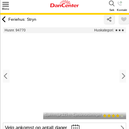
×
Menu
Søk
Kontakt
Søk
Feriehus: Stryn
Tilbud
Husnr. 94770
Huskategori:
★★★
Inspirasjon
Info
Service
Kontakt
Eier login
Sjø/innsjø 125 m
Gjestevurderinger
Velg ankomst og antall dager