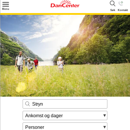
×
Menu
Søk
Kontakt
Søk
Tilbud
Inspirasjon
Info
Service
Kontakt
Eier login
Stryn
Ankomst og dager
Personer