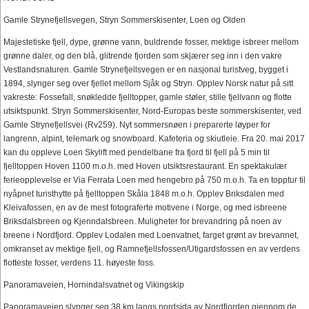
Gamle Strynefjellsvegen, Stryn Sommerskisenter, Loen og Olden
Majestetiske fjell, dype, grønne vann, buldrende fosser, mektige isbreer mellom
grønne daler, og den blå, glitrende fjorden som skjærer seg inn i den vakre
Vestlandsnaturen. Gamle Strynefjellsvegen er en nasjonal turistveg, bygget i
1894, slynger seg over fjellet mellom Sjåk og Stryn. Opplev Norsk natur på sitt
vakreste: Fossefall, snøkledde fjelltopper, gamle støler, stille fjellvann og flotte
utsiktspunkt. Stryn Sommerskisenter, Nord-Europas beste sommerskisenter, ved
Gamle Strynefjellsvei (Rv259). Nyt sommersnøen i preparerte løyper for
langrenn, alpint, telemark og snowboard. Kafeteria og skiutleie. Fra 20. mai 2017
kan du oppleve Loen Skylift med pendelbane fra fjord til fjell på 5 min til
fjelltoppen Hoven 1100 m.o.h. med Hoven utsiktsrestaurant. En spektakulær
ferieopplevelse er Via Ferrata Loen med hengebro på 750 m.o.h. Ta en topptur til
nyåpnet turisthytte på fjelltoppen Skåla 1848 m.o.h. Opplev Briksdalen med
Kleivafossen, en av de mest fotograferte motivene i Norge, og med isbreene
Briksdalsbreen og Kjenndalsbreen. Muligheter for brevandring på noen av
breene i Nordfjord. Opplev Lodalen med Loenvatnet, farget grønt av brevannet,
omkranset av mektige fjell, og Ramnefjellsfossen/Utigardsfossen en av verdens
flotteste fosser, verdens 11. høyeste foss.
Panoramaveien, Hornindalsvatnet og Vikingskip
Panoramaveien slynger seg 38 km langs nordsida av Nordfjorden gjennom de