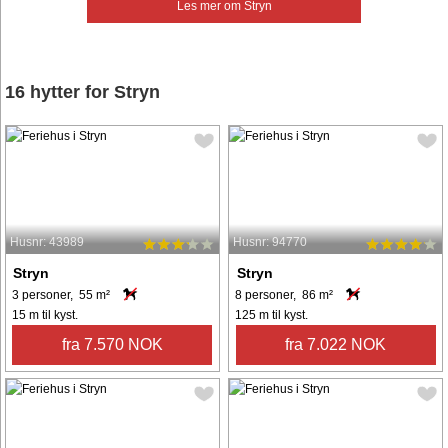
Les mer om Stryn
16 hytter for Stryn
Husnr: 43989
Husnr: 94770
Stryn
Stryn
3 personer, 55 m²
8 personer, 86 m²
15 m til kyst.
125 m til kyst.
fra 7.570 NOK
fra 7.022 NOK