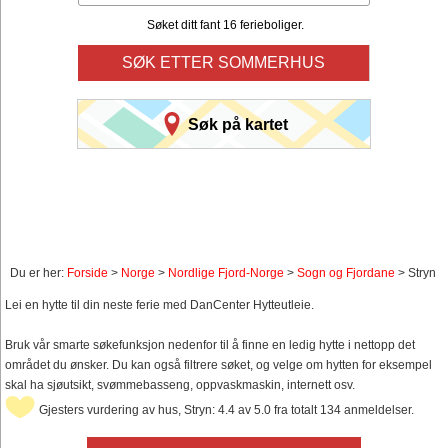
Søket ditt fant 16 ferieboliger.
SØK ETTER SOMMERHUS
Søk på kartet
Du er her:
Forside
>
Norge
>
Nordlige Fjord-Norge
>
Sogn og Fjordane
> Stryn
Lei en hytte til din neste ferie med DanCenter Hytteutleie.
Bruk vår smarte søkefunksjon nedenfor til å finne en ledig hytte i nettopp det
området du ønsker. Du kan også filtrere søket, og velge om hytten for eksempel
skal ha sjøutsikt, svømmebasseng, oppvaskmaskin, internett osv.
Gjesters vurdering av hus, Stryn: 4.4 av 5.0 fra totalt 134 anmeldelser.