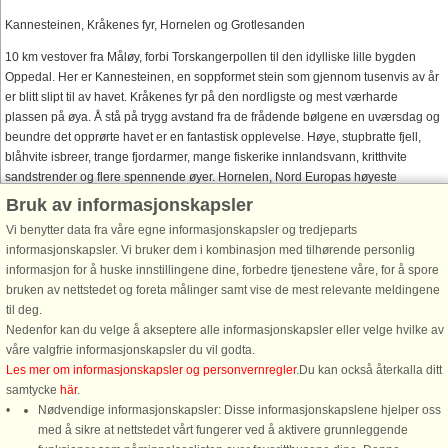
Kannesteinen, Kråkenes fyr, Hornelen og Grotlesanden
10 km vestover fra Måløy, forbi Torskangerpollen til den idylliske lille bygden
Oppedal. Her er Kannesteinen, en soppformet stein som gjennom tusenvis av år
er blitt slipt til av havet. Kråkenes fyr på den nordligste og mest værharde
plassen på øya. Å stå på trygg avstand fra de frådende bølgene en uværsdag og
beundre det opprørte havet er en fantastisk opplevelse. Høye, stupbratte fjell,
blåhvite isbreer, trange fjordarmer, mange fiskerike innlandsvann, kritthvite
sandstrender og flere spennende øyer. Hornelen, Nord Europas høyeste
sjøklippe stiger majestetisk 860 m rett opp fra havet. Fiskeværet Kalvåg er det
Bruk av informasjonskapsler
største og best bevarte fiskeværet på Vestlandet, med de flotte Vamråkbuene
Vi benytter data fra våre egne informasjonskapsler og tredjeparts
som ligger på rekke og rad nede ved sjøen. På øyen Bremangerlandet ligger
informasjonskapsler. Vi bruker dem i kombinasjon med tilhørende personlig
Grotlesanden, en av Norges fineste badestrender med en 2 km lang finkornet
informasjon for å huske innstillingene dine, forbedre tjenestene våre, for å spore
hvit sandstrand.
bruken av nettstedet og foreta målinger samt vise de mest relevante meldingene
SUNNMØRE: Geiranger og Geirangerfjorden
til deg.
Nedenfor kan du velge å akseptere alle informasjonskapsler eller velge hvilke av
På UNESCO's liste over natur-/kulturskatter er den verdenskjente
våre valgfrie informasjonskapsler du vil godta.
Geirangerfjorden, kalt verdens vakreste fjord. Nedover Ørnesvingene (på Rv63)
Les mer om informasjonskapsler og personvernregler
.Du kan också återkalla ditt
med de 11 skarpe svingene mot Geiranger, mister du nesten pusten av den
samtycke
här
.
vakre utsikten og naturen som slår imot deg. Ferjeturen Geiranger til Hellesylt,
Nødvendige informasjonskapsler: Disse informasjonskapslene hjelper oss
ca. 70 min. Opplev små fraflyttede fjellgårder som henger utover stupene langs
med å sikre at nettstedet vårt fungerer ved å aktivere grunnleggende
fjorden, og flotte fossefall.