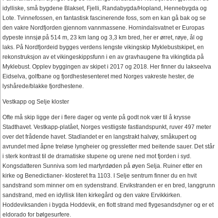
idylliske, små bygdene Blakset, Fjelli, Randabygda/Hopland, Hennebygda og
Lote. Tvinnefossen, en fantastisk fascinerende foss, som en kan gå bak og se
den vakre Nordfjorden gjennom vannmassene. Hornindalsvatnet er Europas
dypeste innsjø på 514 m, 23 km lang og 3,3 km bred, her er ørret, røye, ål og
laks. På Nordfjordeid bygges verdens lengste vikingskip Myklebustskipet, en
rekonstruksjon av et vikingeskippsfunn i en av gravhaugene fra vikingtida på
Myklebust. Opplev byggingen av skipet i 2017 og 2018. Her finner du lakseelva
Eidselva, golfbane og fjordhestesenteret med Norges vakreste hester, de
lyshårede/blakke fjordhestene.
Vestkapp og Selje kloster
Ofte må skip ligge der i flere dager og vente på godt nok vær til å krysse
Stadthavet. Vestkapp-platået, Norges vestligste fastlandspunkt, ruver 497 meter
over det frådende havet. Stadlandet er en langstrakt halvøy, småkupert og
avrundet med åpne treløse lyngheier og gressletter med beitende sauer. Det står
i sterk kontrast til de dramatiske stupene og urene ned mot fjorden i syd.
Kongsdatteren Sunniva som led martyrdøden på øyen Selja. Ruiner etter en
kirke og Benedictianer- klosteret fra 1103. I Selje sentrum finner du en hvit
sandstrand som minner om en sydenstrand. Ervikstranden er en bred, langgrunn
sandstrand, med en idyllisk liten kirkegård og den vakre Ervikkirken.
Hoddeviksanden i bygda Hoddevik, en flott strand med flygesandsdyner og er et
eldorado for bølgesurfere.