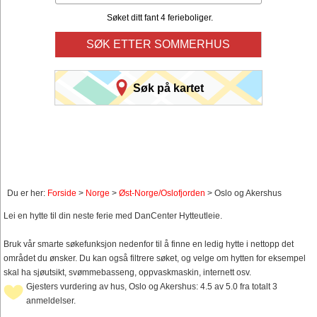
Søket ditt fant 4 ferieboliger.
SØK ETTER SOMMERHUS
Søk på kartet
Du er her:
Forside
>
Norge
>
Øst-Norge/Oslofjorden
> Oslo og Akershus
Lei en hytte til din neste ferie med DanCenter Hytteutleie.
Bruk vår smarte søkefunksjon nedenfor til å finne en ledig hytte i nettopp det
området du ønsker. Du kan også filtrere søket, og velge om hytten for eksempel
skal ha sjøutsikt, svømmebasseng, oppvaskmaskin, internett osv.
Gjesters vurdering av hus, Oslo og Akershus: 4.5 av 5.0 fra totalt 3
anmeldelser.