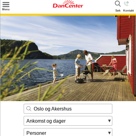
×
Menu
Søk
Kontakt
Søk
Tilbud
Inspirasjon
Info
Service
Kontakt
Eier login
Oslo og Akershus
Ankomst og dager
Personer