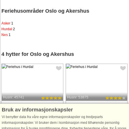
Feriehusområder Oslo og Akershus
Asker
1
Hurdal
2
Nes
1
4 hytter for Oslo og Akershus
Husnr: 45741
Husnr: 53875
Hurdal
Hurdal
Bruk av informasjonskapsler
8 personer, 91 m²
6 personer, 80 m²
Vi benytter data fra våre egne informasjonskapsler og tredjeparts
300 m til kyst.
700 m til kyst.
informasjonskapsler. Vi bruker dem i kombinasjon med tilhørende personlig
Ny og flott, laftet tømmerhytte
Flott tømmerhytte med usjenert og
informasjon for å huske innstillingene dine, forbedre tjenestene våre, for å spore