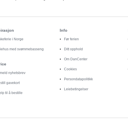
irasjon
Info
skeferie i Norge
Før ferien
riehus med svømmebasseng
Ditt opphold
Om DanCenter
vice
Cookies
lmeld nyhetsbrev
Persondatapolitikk
still gavekort
Leiebetingelser
elp til å bestille