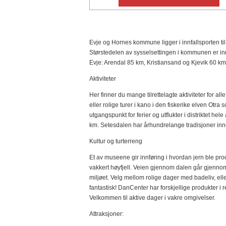
Evje og Hornes kommune ligger i innfallsporten til
Størstedelen av sysselsettingen i kommunen er inn
Evje: Arendal 85 km, Kristiansand og Kjevik 60 
Aktiviteter
Her finner du mange tilrettelagte aktiviteter for al
eller rolige turer i kano i den fiskerike elven Otra
utgangspunkt for ferier og utflukter i distriktet hel
km. Setesdalen har århundrelange tradisjoner in
Kultur og turterreng
Et av museene gir innføring i hvordan jern ble prod
vakkert høyfjell. Veien gjennom dalen går gjennom 
miljøet. Velg mellom rolige dager med badeliv, elle
fantastisk! DanCenter har forskjellige produkter i
Velkommen til aktive dager i vakre omgivelser.
Attraksjoner: