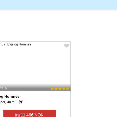
 55163
 og Hornnes
oner, 40 m²
fra 11.466 NOK