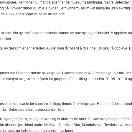
rtradisjoner. Her finner du mange spennende museumssamlingar. Nedre Setesdal har 
og på Hovden finner du m.a. Hovden Jernvinnemuseum - et museum uten skriftlig info
ra 1866, er en opplevelse av de sjeldne.
 skape "ein ny stad" hvor besøkende kunne se noe nytt og bli beriket. Å oppleve n
nnesker.
 og av det som er annerledes. Av det som får oss til å føle noe. Du skal få oppleve. 
gruver var Europas største nikkelgruve. Gruvesjakten er 422 meter dyp. 3,3 mill. tonn m
erste etasjen av gruven er åpen for grupper på bestilling i perioden: 01.05 - 01.10 og
pesielt interessante for samlere. I tillegg finnes 2 nikkelgruver. Hele området er b
år du i Setesdals Informasjonssenter, Evje.
 rik tilgang på torsk, sei og makrell og et utall andre arter. Du kan dra på egen hånd 
l din disposisjon, blant andre Nidelva, Storelva, Otra, Mandalselva, Tovdalselva, Au
nn betales på turistkontorer og bensinstasjoner.