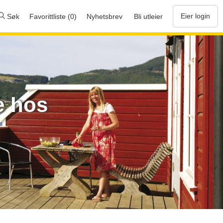
Eier login
Søk
Favorittliste (0)
Nyhetsbrev
Bli utleier
e hos