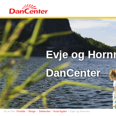
Evje og Horn
DanCenter
Du er her:
Forside
>
Norge
>
Sørlandet
>
Aust-Agder
> Evje og Hornnes