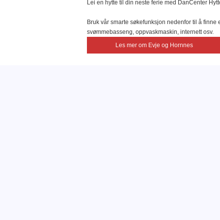
Lei en hytte til din neste ferie med DanCenter Hytt
Bruk vår smarte søkefunksjon nedenfor til å finne e
svømmebasseng, oppvaskmaskin, internett osv.
Les mer om Evje og Hornnes