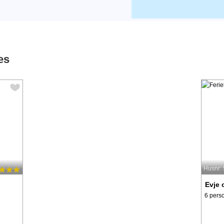
es
Husnr:
Evje
6 pers