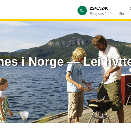
22415240
Ring oss for å bestille
nes i Norge — Lei hytt