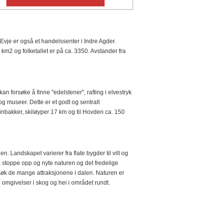
Evje er også et handelssenter i Indre Agder.
m2 og folketallet er på ca. 3350. Avstander fra
kan forsøke å finne "edelstener", rafting i elvestryk
 og museer. Dette er et godt og sentralt
 alpinbakker, skiløyper 17 km og til Hovden ca. 150
n. Landskapet varierer fra flate bygder til vilt og
 å stoppe opp og nyte naturen og det fredelige
ppsøk de mange attraksjonene i dalen. Naturen er
e omgivelser i skog og hei i området rundt.