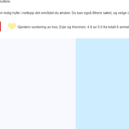
eutleie.
n ledig hytte i nettopp det området du ønsker. Du kan også filtrere søket, og velge 
Gjesters vurdering av hus, Evje og Hornnes: 4.9 av 5.0 fra totalt 6 anmel