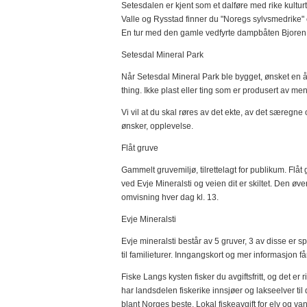
Setesdalen er kjent som et dalføre med rike kultu
Valle og Rysstad finner du "Noregs sylvsmedrike" 
En tur med den gamle vedfyrte dampbåten Bjoren f
Setesdal Mineral Park
Når Setesdal Mineral Park ble bygget, ønsket en å
thing. Ikke plast eller ting som er produsert av me
Vi vil at du skal røres av det ekte, av det særegne
ønsker, opplevelse.
Flåt gruve
Gammelt gruvemiljø, tilrettelagt for publikum. Flåt 
ved Evje Mineralsti og veien dit er skiltet. Den øv
omvisning hver dag kl. 13.
Evje Mineralsti
Evje mineralsti består av 5 gruver, 3 av disse er s
til familieturer. Inngangskort og mer informasjon f
Fiske Langs kysten fisker du avgiftsfritt, og det er
har landsdelen fiskerike innsjøer og lakseelver ti
blant Norges beste. Lokal fiskeavgift for elv og va