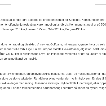
 Setesdal, lengst sør i dalføret, og er regionssenter for Setesdal. Kommunesenteret 
enfor offentlig tjenesteyting, varehandel og landbruk. Kommunens areal er på 550 k
km. Stavanger 210 km, Haukeli 175 km, Oslo 320 km, Bergen 430 km.
le aldre i området og distriktet. Vi nevner: Golfbane, mineralpark, gruver hvor du selv 
 som renner stille forbi Evje. En av Europas største Go-kartbaner, elgsafari, solstudio
e året. Ca. 60 km til Kristiansand Dyre- og fritidspark. Vinterstid er det ca. 40 km til
nen sølvsmedkunst og musikk.
usert i vikingetiden, og om byggeskikk, malekunst, drakt- og husflidtradisjoner i dale
store og større tettsteder. Rundt hver sving venter det nye inntrykk som får deg til
r aktive dager med rafting i fossende elvestryk. Nyt det flotte turterrenget, eller o
 regionen. Foruten feriesenter med badebasseng i sentrum så finner du hytter i rolig