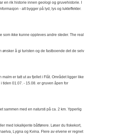
en rik historie innen geologi og gruvehistorie. I
rmasjon - alt bygger på lyd, lys og lukteffekter.
oe som ikke kunne oppleves andre steder. The real
En ønsker å gi turisten og de fastboende det de selv
alm er tatt ut av fjellet i Flåt. Området ligger like
 i tiden 01.07. - 15.08. er gruven åpen for
undet sammen med en natursti på ca. 2 km. Ypperlig
eller med lokalkjente båtførere. Løser du fiskekort,
dnaelva, Lygna og Kvina. Flere av elvene er regnet