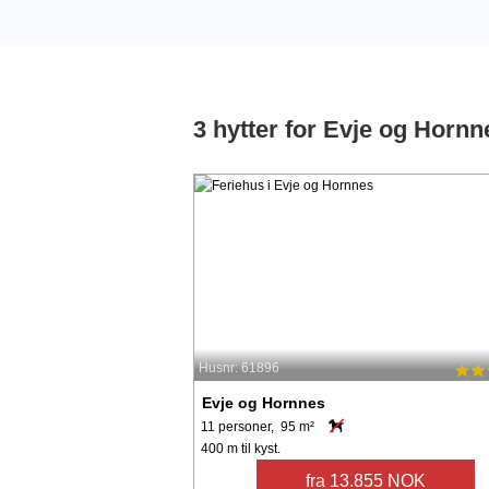
3 hytter for Evje og Hornn
Husnr: 61896
Evje og Hornnes
11 personer, 95 m²
400 m til kyst.
fra 13.855 NOK