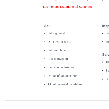
Les mer om fiskeartene på Sørlandet
Søk
Insp
Søk og bestill
Fi
Din
Favorittliste (0)
fe
Søk med husnr.
Ser
Bestill gavekort
Ti
Last minute feriehus
Be
Rabatt på attraksjoner
Hj
Tilmeld/avmeld nyhetsbrev