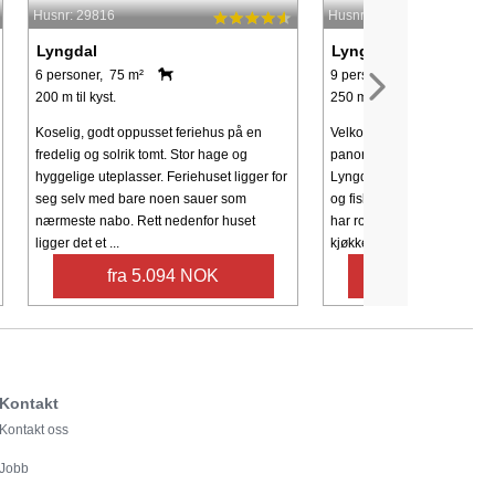
Husnr: 29816
Husnr: 48755
Lyngdal
Lyngdal
6 personer, 75 m²
9 personer, 100 m²
200 m til kyst.
250 m til kyst.
Koselig, godt oppusset feriehus på en
Velkommen til romslig feri
fredelig og solrik tomt. Stor hage og
panoramautsikt og båt på R
hyggelige uteplasser. Feriehuset ligger for
Lyngdal! Kort vei til egen i
seg selv med bare noen sauer som
og fiskevær i Korshamn med
nærmeste nabo. Rett nedenfor huset
har romslig stue med åpen
ligger det et ...
kjøkkenløsning, høyt mønet 
fra 5.094 NOK
fra 11.432 
Kontakt
Kontakt oss
Jobb