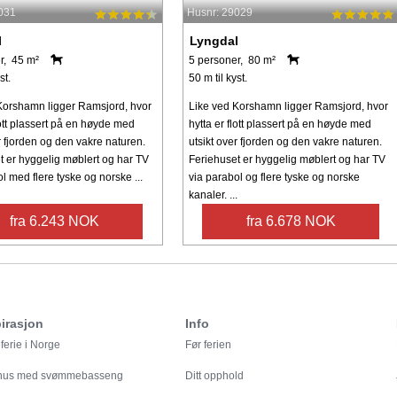
031
Husnr: 29029
l
Lyngdal
r, 45 m²
5 personer, 80 m²
st.
50 m til kyst.
Korshamn ligger Ramsjord, hvor
Like ved Korshamn ligger Ramsjord, hvor
lott plassert på en høyde med
hytta er flott plassert på en høyde med
r fjorden og den vakre naturen.
utsikt over fjorden og den vakre naturen.
t er hyggelig møblert og har TV
Feriehuset er hyggelig møblert og har TV
l med flere tyske og norske ...
via parabol og flere tyske og norske
kanaler. ...
fra 6.243 NOK
fra 6.678 NOK
irasjon
Info
ferie i Norge
Før ferien
ehus med svømmebasseng
Ditt opphold