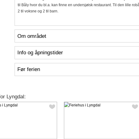
til Båly hvor du bl.a. kan finne en undersjøisk restaurant. Til den lille rob
2 til voksne og 2 til barn.
Om området
Info og åpningstider
Før ferien
for Lyngdal: