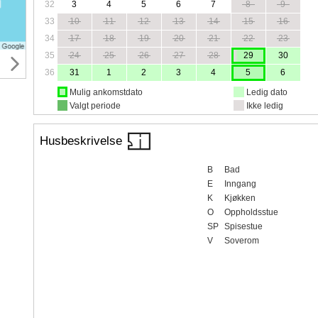
32
3
4
5
6
7
8
9
33
10
11
12
13
14
15
16
34
17
18
19
20
21
22
23
35
24
25
26
27
28
29
30
36
31
1
2
3
4
5
6
Mulig ankomstdato
Ledig dato
Valgt periode
Ikke ledig
Husbeskrivelse
B
Bad
E
Inngang
K
Kjøkken
O
Oppholdsstue
SP
Spisestue
V
Soverom