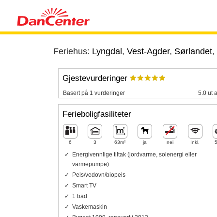
Feriehus:
Lyngdal
,
Vest-Agder
,
Sørlandet
,
Gjestevurderinger
Basert på 1 vurderinger
5.0 ut 
Ferieboligfasiliteter
6
3
63m²
ja
nei
Inkl.
Energivennlige tiltak (jordvarme, solenergi eller
varmepumpe)
Peis/vedovn/biopeis
Smart TV
1 bad
Vaskemaskin