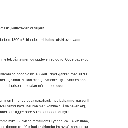
mask., kaffetrakter, vaffeljern
aturtomt 1800 m², blandet møblering, utsikt over vann,
komme tett på naturen og oppleve fred og ro. Gode bade- og
piserom og oppholdsstue. Godt utstyrt kjøkken med alt du
ternett og smartTV. Bad med gulvvarme. Hytta varmes opp
udert i prisen. Leietaker må ha med eget
ndommen finner du også gapahauk med bålpanne, gassgrill
like utenfor hytta, her kan man komme til å se bever, elg,
 vannet som ligger bare 50 meter nedenfor hytta.
km fra hytta. Butikk og restaurant i Lyngdal ca. 14 km unna,
les (begge ca. 40 minutters kjøretur fra hytta), samt en tur