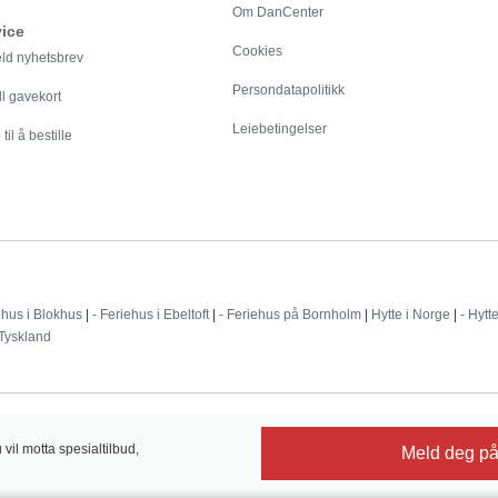
Om DanCenter
vice
Cookies
eld nyhetsbrev
Persondatapolitikk
ll gavekort
Leiebetingelser
til å bestille
Destinationer
ehus i Blokhus
|
- Feriehus i Ebeltoft
|
- Feriehus på Bornholm
|
Hytte i Norge
|
- Hytt
 Tyskland
il motta spesialtilbud,
Meld deg på