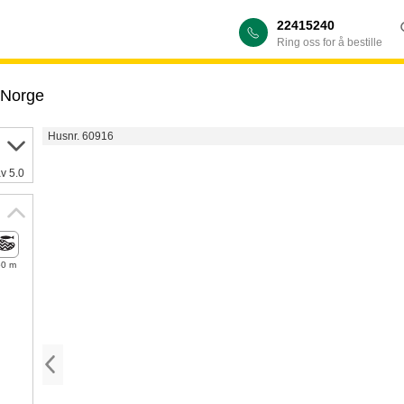
22415240
Ring oss for å bestille
Norge
Husnr. 60916
av 5.0
50 m