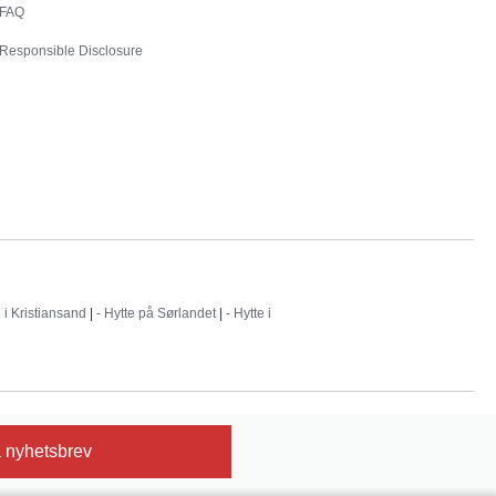
FAQ
Responsible Disclosure
e i Kristiansand
|
- Hytte på Sørlandet
|
- Hytte i
 nyhetsbrev