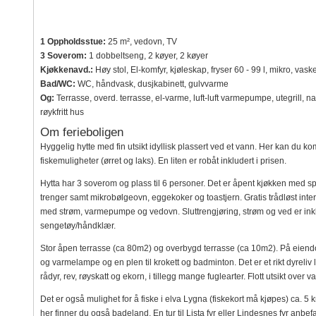
1 Oppholdsstue:
25 m², vedovn, TV
3 Soverom:
1 dobbeltseng, 2 køyer, 2 køyer
Kjøkkenavd.:
Høy stol, El-komfyr, kjøleskap, fryser 60 - 99 l, mikro, vaske
Bad/WC:
WC, håndvask, dusjkabinett, gulvvarme
Og:
Terrasse, overd. terrasse, el-varme, luft-luft varmepumpe, utegrill, n
røykfritt hus
Om ferieboligen
Hyggelig hytte med fin utsikt idyllisk plassert ved et vann. Her kan du 
fiskemuligheter (ørret og laks). En liten er robåt inkludert i prisen.
Hytta har 3 soverom og plass til 6 personer. Det er åpent kjøkken med s
trenger samt mikrobølgeovn, eggekoker og toastjern. Gratis trådløst in
med strøm, varmepumpe og vedovn. Sluttrengjøring, strøm og ved er inkl
sengetøy/håndklær.
Stor åpen terrasse (ca 80m2) og overbygd terrasse (ca 10m2). På eie
og varmelampe og en plen til krokett og badminton. Det er et rikt dyreliv 
rådyr, rev, røyskatt og ekorn, i tillegg mange fuglearter. Flott utsikt over
Det er også mulighet for å fiske i elva Lygna (fiskekort må kjøpes) ca. 5 
her finner du også badeland. En tur til Lista fyr eller Lindesnes fyr anbefa