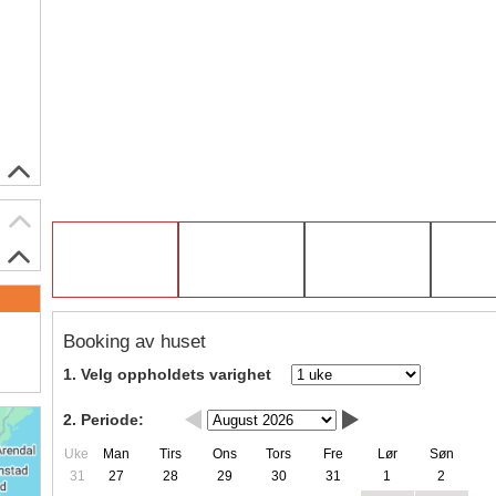
Booking av huset
1. Velg oppholdets varighet
2. Periode:
Uke
Man
Tirs
Ons
Tors
Fre
Lør
Søn
31
27
28
29
30
31
1
2