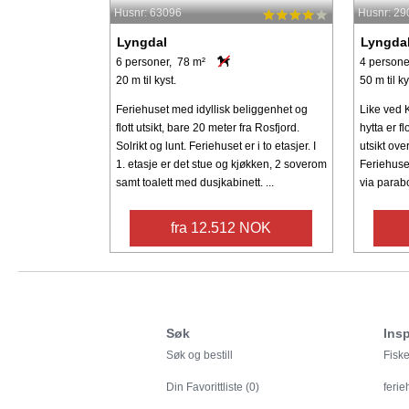
Husnr: 63096
Husnr: 29
Lyngdal
Lyngda
6 personer, 78 m²
4 persone
20 m til kyst.
50 m til ky
Feriehuset med idyllisk beliggenhet og
Like ved 
flott utsikt, bare 20 meter fra Rosfjord.
hytta er f
Solrikt og lunt. Feriehuset er i to etasjer. I
utsikt ove
1. etasje er det stue og kjøkken, 2 soverom
Feriehuse
samt toalett med dusjkabinett. ...
via parabo
fra 12.512 NOK
Søk
Insp
Søk og bestill
Fiske
Din
Favorittliste (0)
feri