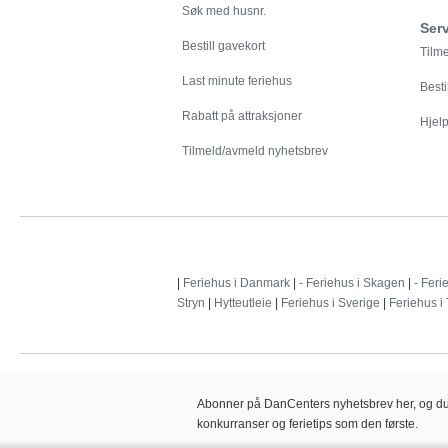
Søk med husnr.
Ser
Bestill gavekort
Tilm
Last minute feriehus
Besti
Rabatt på attraksjoner
Hjelp 
Tilmeld/avmeld nyhetsbrev
|
Feriehus i Danmark
|
- Feriehus i Skagen
|
- Feri
Stryn
|
Hytteutleie
|
Feriehus i Sverige
|
Feriehus i
Abonner på DanCenters nyhetsbrev her, og du v
konkurranser og ferietips som den første.