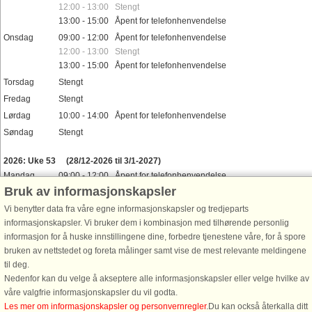
12:00 - 13:00 Stengt
13:00 - 15:00 Åpent for telefonhenvendelse
Onsdag
09:00 - 12:00 Åpent for telefonhenvendelse
12:00 - 13:00 Stengt
13:00 - 15:00 Åpent for telefonhenvendelse
Torsdag
Stengt
Fredag
Stengt
Lørdag
10:00 - 14:00 Åpent for telefonhenvendelse
Søndag
Stengt
Helligdager
2026: Uke 53
(28/12-2026 til 3/1-2027)
Mandag
09:00 - 12:00 Åpent for telefonhenvendelse
Bruk av informasjonskapsler
12:00 - 13:00 Stengt
13:00 - 15:00 Åpent for telefonhenvendelse
Vi benytter data fra våre egne informasjonskapsler og tredjeparts
Tirsdag
09:00 - 12:00 Åpent for telefonhenvendelse
informasjonskapsler. Vi bruker dem i kombinasjon med tilhørende personlig
12:00 - 13:00 Stengt
informasjon for å huske innstillingene dine, forbedre tjenestene våre, for å spore
13:00 - 15:00 Åpent for telefonhenvendelse
bruken av nettstedet og foreta målinger samt vise de mest relevante meldingene
Onsdag
til deg.
09:00 - 12:00 Åpent for telefonhenvendelse
Nedenfor kan du velge å akseptere alle informasjonskapsler eller velge hvilke av
12:00 - 13:00 Stengt
våre valgfrie informasjonskapsler du vil godta.
13:00 - 15:00 Åpent for telefonhenvendelse
Les mer om informasjonskapsler og personvernregler
.Du kan också återkalla ditt
Torsdag
Stengt