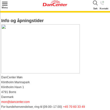
×
Menu
Søk
Kontakt
Søk
Info og åpningstider
Tilbud
Inspirasjon
Info
Service
Kontakt
Eier login
DanCenter Møn
Klintholm Marinapark
Klintholm Havn 1
4791 Borre
Danmark
mon@dancenter.com
For kundehenvendelser, ring til [09.00–17.00]:
+45 70 60 33 49