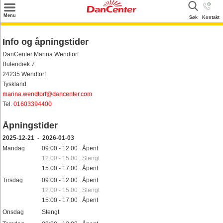
×
Menu
Søk
Kontakt
Søk
Info og åpningstider
Tilbud
DanCenter Marina Wendtorf
Butendiek 7
Inspirasjon
24235 Wendtorf
Tyskland
Info
marina.wendtorf@dancenter.com
Tel.
01603394400
Service
Åpningstider
Kontakt
2025-12-21 - 2026-01-03
Eier login
Mandag
09:00 - 12:00 Åpent
12:00 - 15:00 Stengt
15:00 - 17:00 Åpent
Tirsdag
09:00 - 12:00 Åpent
12:00 - 15:00 Stengt
15:00 - 17:00 Åpent
Onsdag
Stengt