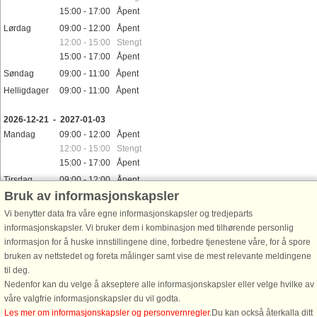
15:00 - 17:00 Åpent
Lørdag
09:00 - 12:00 Åpent
12:00 - 15:00 Stengt
15:00 - 17:00 Åpent
Søndag
09:00 - 11:00 Åpent
Helligdager
09:00 - 11:00 Åpent
2026-12-21 - 2027-01-03
Mandag
09:00 - 12:00 Åpent
12:00 - 15:00 Stengt
15:00 - 17:00 Åpent
Tirsdag
09:00 - 12:00 Åpent
Bruk av informasjonskapsler
12:00 - 15:00 Stengt
15:00 - 17:00 Åpent
Vi benytter data fra våre egne informasjonskapsler og tredjeparts
Onsdag
Stengt
informasjonskapsler. Vi bruker dem i kombinasjon med tilhørende personlig
Torsdag
informasjon for å huske innstillingene dine, forbedre tjenestene våre, for å spore
09:00 - 12:00 Åpent
bruken av nettstedet og foreta målinger samt vise de mest relevante meldingene
12:00 - 15:00 Stengt
til deg.
15:00 - 17:00 Åpent
Nedenfor kan du velge å akseptere alle informasjonskapsler eller velge hvilke av
Fredag
08:00 - 12:00 Åpent
våre valgfrie informasjonskapsler du vil godta.
12:00 - 14:00 Stengt
Les mer om informasjonskapsler og personvernregler
.Du kan också återkalla ditt
14:00 - 17:00 Åpent