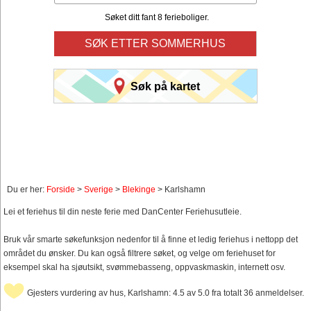
Søket ditt fant 8 ferieboliger.
SØK ETTER SOMMERHUS
Søk på kartet
Du er her:
Forside
>
Sverige
>
Blekinge
> Karlshamn
Lei et feriehus til din neste ferie med DanCenter Feriehusutleie.
Bruk vår smarte søkefunksjon nedenfor til å finne et ledig feriehus i nettopp det
området du ønsker. Du kan også filtrere søket, og velge om feriehuset for
eksempel skal ha sjøutsikt, svømmebasseng, oppvaskmaskin, internett osv.
Gjesters vurdering av hus, Karlshamn: 4.5 av 5.0 fra totalt 36 anmeldelser.