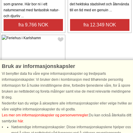
som granne. Här bor ni i ett
det hektiska stadslivet och återvända
naturreservat med fantastisk natur-
till en tid med en genuin ...
och djurliv ...
fra 9.766 NOK
fra 12.349 NOK
Bruk av informasjonskapsler
Husnr: 54661
Vi benytter data fra våre egne informasjonskapsler og tredjeparts
Karlshamn
informasjonskapsler. Vi bruker dem i kombinasjon med tilhørende personlig
2 personer, 36 m²
informasjon for å huske innstillingene dine, forbedre tjenestene våre, for å spore
160 m til kyst.
bruken av nettstedet og foreta målinger samt vise de mest relevante meldingene
til deg.
I grönt och lummigt stugområde strax
Nedenfor kan du velge å akseptere alle informasjonskapsler eller velge hvilke av
intill Stilleryds hamnen i Karlshamn,
våre valgfrie informasjonskapsler du vil godta.
ligger denna mysiga lilla stuga.
Les mer om informasjonskapsler og personvernregler
.Du kan också återkalla ditt
Stugan är högt belägen och
samtycke
här
.
inbäddad i grönska med en glimt av
Nødvendige informasjonskapsler: Disse informasjonskapslene hjelper oss
havet mellan träden från altanen. ...