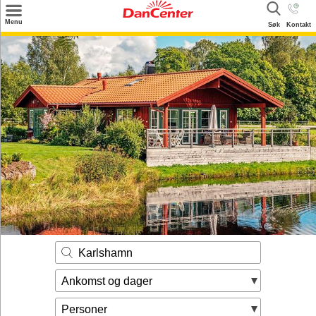
×
Menu
Søk
Kontakt
Søk
Tilbud
Inspirasjon
Info
Service
Kontakt
Eier login
Karlshamn
Ankomst og dager
Personer