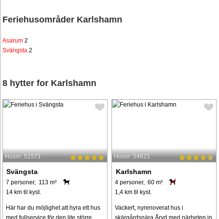
Feriehusområder Karlshamn
Asarum
2
Svängsta
2
8 hytter for Karlshamn
Husnr: 51571
Husnr: 54621
Svängsta
Karlshamn
7 personer, 113 m²
4 personer, 60 m²
14 km til kyst.
1,4 km til kyst.
Här har du möjlighet att hyra ett hus
Vackert, nyrenoverat hus i
med fullservice för den lite större
skärgårdsnära Åryd med närheten in