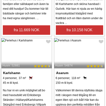
familjen eller sällskapet och även ta
till Karlshamn och sköna havsbad i
med ditt husdjur! Du kommer här till
Guövik. Här kan ni njuta av en härlig
bäddade sängar och behöver inte
insynsskyddad trädgård med
ha med egna sänglinnen. ...
fruktträd och en liten damm under de
vackra ...
fra 11.669 NOK
fra 10.158 NOK
Husnr: 52881
Husnr: 54874
Karlshamn
Asarum
4 personer, 37 m²
6 personer, 118 m²
45 m til kyst.
150 m til kyst.
Nu har ni en unik möjlighet att bo
Välkommen till denna idylliska stuga
med havsutsikt vid Eriksbergs
mitt i skogen med tillgång till en
Stränder i Hällaryd/Karlshamns
egen liten sjö och båt! Här kan du
Skärgård med Eriksbergs Viltpark
uppleva den perfekta reträtten från