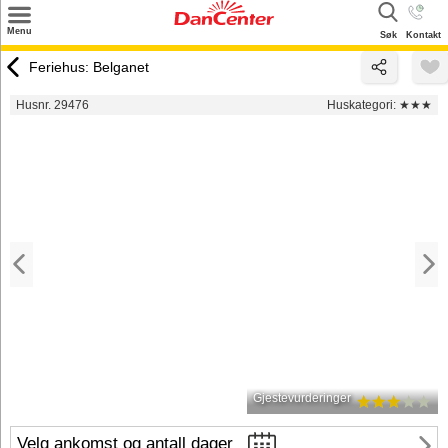
×
Menu
Søk
Kontakt
Søk
Feriehus: Belganet
Tilbud
Husnr. 29476
Huskategori:
★★★
Inspirasjon
Info
Service
Kontakt
Eier login
Gjestevurderinger
Velg ankomst og antall dager