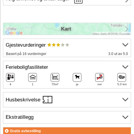
Kart
Gjestevurderinger
Basert på 16 vurderinger
3.0 ut av 5.0
Ferieboligfasiliteter
4
1
70m²
ja
nei
5,0 km
Husbeskrivelse
Ekstratillegg
Gratis avbestilling