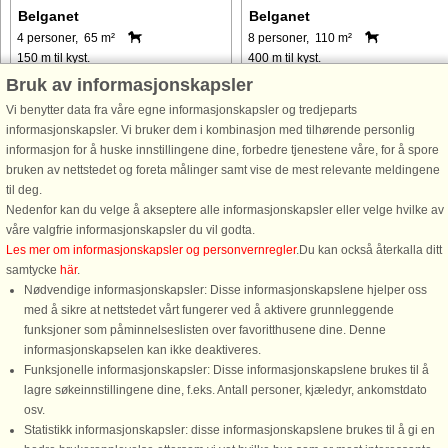
Belganet
Belganet
4 personer, 65 m²
8 personer, 110 m²
150 m til kyst.
400 m til kyst.
Bruk av informasjonskapsler
Här bor ni endast 100 meter från den
I Blekinges norra skogsbygd, endast
Vi benytter data fra våre egne informasjonskapsler og tredjeparts
vackra sjön Kjälken utanför Belganet, i
19 km söder om Tingsryd, ligger det
informasjonskapsler. Vi bruker dem i kombinasjon med tilhørende personlig
skogsrika norra Blekinge. Ni bor med
lilla samhället Belganet. Byn sägs ha
informasjon for å huske innstillingene dine, forbedre tjenestene våre, for å spore
ett högt läge på en naturtomt med
fått sitt namn från bälgarna som
bruken av nettstedet og foreta målinger samt vise de mest relevante meldingene
träd. Ni har en altan där ni kan sitta
användes för att blåsa liv i elden i
til deg.
och njuta av den ...
smedjorna som låg här. ...
Nedenfor kan du velge å akseptere alle informasjonskapsler eller velge hvilke av
våre valgfrie informasjonskapsler du vil godta.
fra 6.746 NOK
fra 7.381 NOK
Les mer om informasjonskapsler og personvernregler
.Du kan också återkalla ditt
samtycke
här
.
Nødvendige informasjonskapsler: Disse informasjonskapslene hjelper oss
med å sikre at nettstedet vårt fungerer ved å aktivere grunnleggende
funksjoner som påminnelseslisten over favoritthusene dine. Denne
informasjonskapselen kan ikke deaktiveres.
Funksjonelle informasjonskapsler: Disse informasjonskapslene brukes til å
lagre søkeinnstillingene dine, f.eks. Antall personer, kjæledyr, ankomstdato
osv.
Statistikk informasjonskapsler: disse informasjonskapslene brukes til å gi en