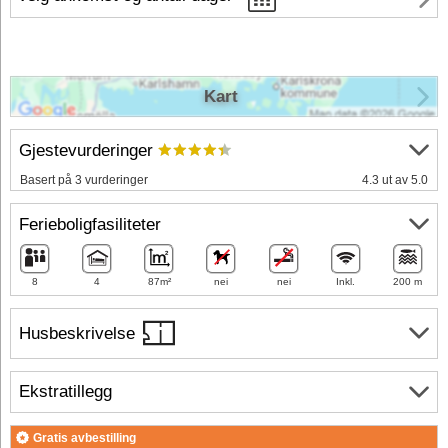
Kart
Gjestevurderinger
Basert på 3 vurderinger
4.3 ut av 5.0
Ferieboligfasiliteter
8
4
87m²
nei
nei
Inkl.
200 m
Husbeskrivelse
Ekstratillegg
Gratis avbestilling