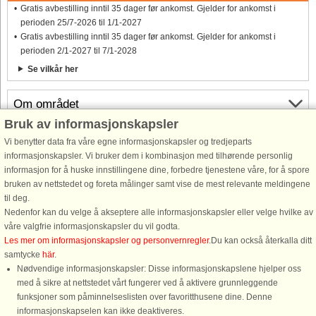
Gratis avbestilling inntil 35 dager før ankomst. Gjelder for ankomst i
perioden 25/7-2026 til 1/1-2027
Gratis avbestilling inntil 35 dager før ankomst. Gjelder for ankomst i
perioden 2/1-2027 til 7/1-2028
Se vilkår her
Om området
Bruk av informasjonskapsler
Info og åpningstider
Vi benytter data fra våre egne informasjonskapsler og tredjeparts
informasjonskapsler. Vi bruker dem i kombinasjon med tilhørende personlig
informasjon for å huske innstillingene dine, forbedre tjenestene våre, for å spore
Før ferien
bruken av nettstedet og foreta målinger samt vise de mest relevante meldingene
til deg.
Nedenfor kan du velge å akseptere alle informasjonskapsler eller velge hvilke av
våre valgfrie informasjonskapsler du vil godta.
Les mer om informasjonskapsler og personvernregler
.Du kan också återkalla ditt
samtycke
här
.
Nødvendige informasjonskapsler: Disse informasjonskapslene hjelper oss
med å sikre at nettstedet vårt fungerer ved å aktivere grunnleggende
funksjoner som påminnelseslisten over favoritthusene dine. Denne
informasjonskapselen kan ikke deaktiveres.