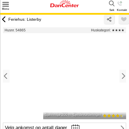
×
Menu
Søk
Kontakt
Søk
Feriehus: Listerby
Tilbud
Husnr. 54865
Huskategori:
★★★★
Inspirasjon
Info
Service
Kontakt
Eier login
Sjø/innsjø 200 m
Gjestevurderinger
Velg ankomst og antall dager