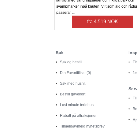
lantligt med vandringsleder och rikliga bär- och
svampmarker inpå knuten. Vilt som älg och rådju
passerar ...
fra 4.519 NOK
Søk
Insp
Søk og bestill
Fi
Din
Favorittliste (0)
fe
Søk med husnr.
Ser
Bestill gavekort
Ti
Last minute feriehus
Be
Rabatt på attraksjoner
Hj
Tilmeld/avmeld nyhetsbrev