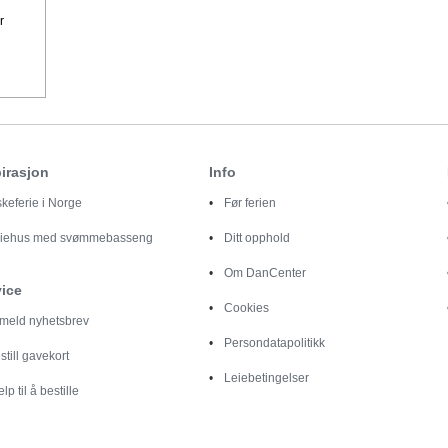
r
irasjon
Info
skeferie i Norge
Før ferien
riehus med svømmebasseng
Ditt opphold
Om DanCenter
vice
Cookies
lmeld nyhetsbrev
Persondatapolitikk
still gavekort
Leiebetingelser
elp til å bestille