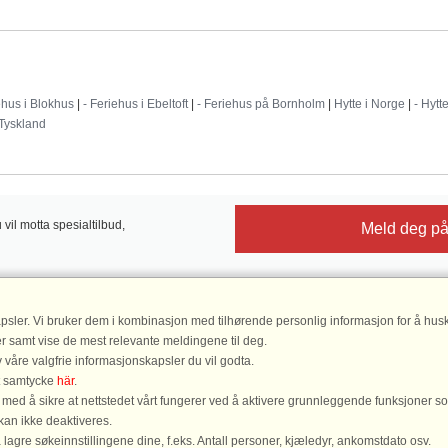
Destinationer
ehus i Blokhus
|
- Feriehus i Ebeltoft
|
- Feriehus på Bornholm
|
Hytte i Norge
|
- Hytt
 Tyskland
il motta spesialtilbud,
Meld deg på
psler. Vi bruker dem i kombinasjon med tilhørende personlig informasjon for å husk
DanCenter vurdering
| 4,1 av 5, ba
er samt vise de mest relevante meldingene til deg.
Les
 våre valgfrie informasjonskapsler du vil godta.
tt samtycke
här
.
ed å sikre at nettstedet vårt fungerer ved å aktivere grunnleggende funksjoner s
DanCenter A/S - Kronprinsensgade 3, 2. - 1114 København K - Danmark
kan ikke deaktiveres.
lagre søkeinnstillingene dine, f.eks. Antall personer, kjæledyr, ankomstdato osv.