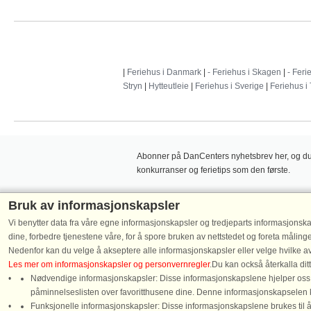
|
Feriehus i Danmark
|
- Feriehus i Skagen
|
- Feri
Stryn
|
Hytteutleie
|
Feriehus i Sverige
|
Feriehus i
Abonner på DanCenters nyhetsbrev her, og du v
konkurranser og ferietips som den første.
Bruk av informasjonskapsler
Vi benytter data fra våre egne informasjonskapsler og tredjeparts informasjonska
dine, forbedre tjenestene våre, for å spore bruken av nettstedet og foreta måling
Følg oss på:
Nedenfor kan du velge å akseptere alle informasjonskapsler eller velge hvilke av
Les mer om informasjonskapsler og personvernregler
.Du kan också återkalla di
Nødvendige informasjonskapsler: Disse informasjonskapslene hjelper oss m
påminnelseslisten over favoritthusene dine. Denne informasjonskapselen 
Funksjonelle informasjonskapsler: Disse informasjonskapslene brukes til å 