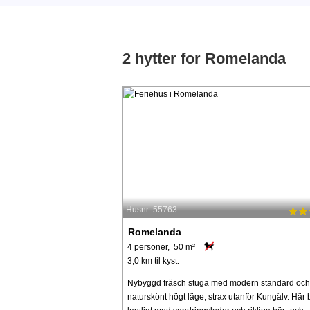
2 hytter for Romelanda
Husnr: 55763
Romelanda
4 personer, 50 m²
3,0 km til kyst.
Nybyggd fräsch stuga med modern standard och
naturskönt högt läge, strax utanför Kungälv. Här 