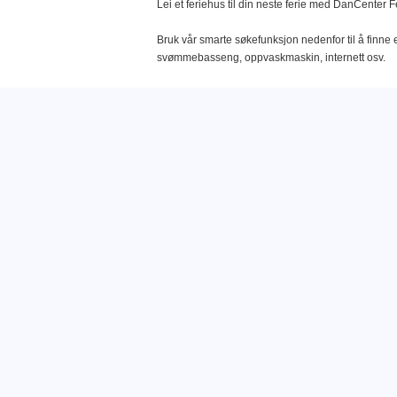
Lei et feriehus til din neste ferie med DanCenter F
Bruk vår smarte søkefunksjon nedenfor til å finne e
svømmebasseng, oppvaskmaskin, internett osv.