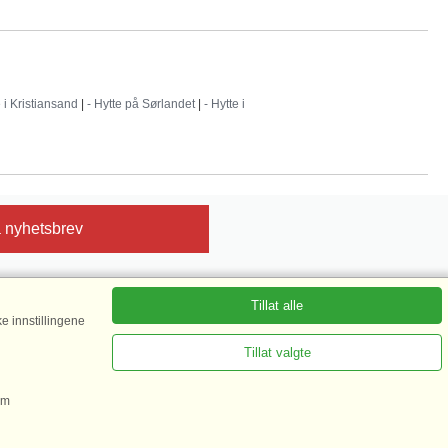
e i Kristiansand
|
- Hytte på Sørlandet
|
- Hytte i
 nyhetsbrev
Tillat alle
e innstillingene
sert på mer enn 135.870 gjestevurderinger|
 mer her
Tillat valgte
om