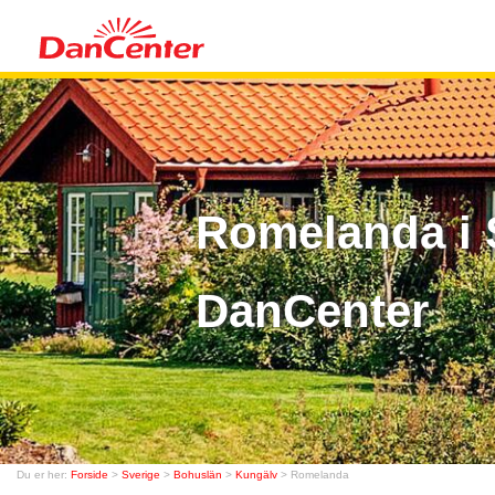
Romelanda i 
DanCenter
Du er her:
Forside
>
Sverige
>
Bohuslän
>
Kungälv
> Romelanda