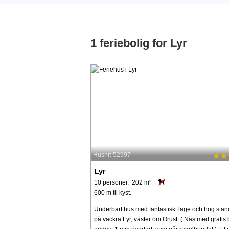
1 feriebolig for Lyr
Husnr: 52997
Lyr
10 personer, 202 m²
600 m til kyst.
Underbart hus med fantastiskt läge och hög sta
på vackra Lyr, väster om Orust. ( Nås med gratis b