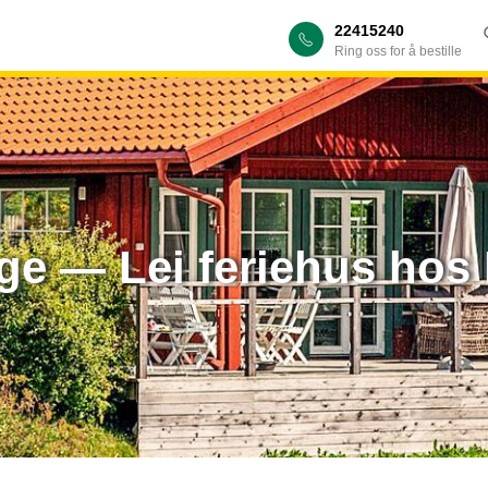
22415240
Ring oss for å bestille
ige — Lei feriehus ho