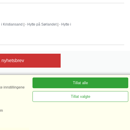
e i Kristiansand
|
- Hytte på Sørlandet
|
- Hytte i
 nyhetsbrev
Tillat alle
e innstillingene
sert på mer enn 135.870 gjestevurderinger|
 mer her
Tillat valgte
om
: 67324013