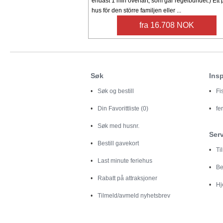
endast 1 min överfart, som går regelbundet.) Ett 
hus för den större familjen eller ...
fra 16.708 NOK
Søk
Insp
Søk og bestill
Fi
Din
Favorittliste (0)
fe
Søk med husnr.
Ser
Bestill gavekort
Ti
Last minute feriehus
Be
Rabatt på attraksjoner
Hj
Tilmeld/avmeld nyhetsbrev