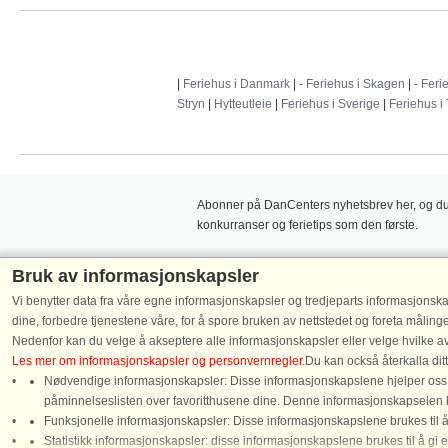
|
Feriehus i Danmark
|
- Feriehus i Skagen
|
- Feri
Stryn
|
Hytteutleie
|
Feriehus i Sverige
|
Feriehus i
Abonner på DanCenters nyhetsbrev her, og du v
konkurranser og ferietips som den første.
Bruk av informasjonskapsler
Vi benytter data fra våre egne informasjonskapsler og tredjeparts informasjonska
dine, forbedre tjenestene våre, for å spore bruken av nettstedet og foreta måling
Følg oss på:
Nedenfor kan du velge å akseptere alle informasjonskapsler eller velge hvilke av
Les mer om informasjonskapsler og personvernregler
.Du kan också återkalla di
Nødvendige informasjonskapsler: Disse informasjonskapslene hjelper oss m
påminnelseslisten over favoritthusene dine. Denne informasjonskapselen 
Funksjonelle informasjonskapsler: Disse informasjonskapslene brukes til å 
Tel.: +45
Chat
Statistikk informasjonskapsler: disse informasjonskapslene brukes til å gi