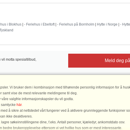
Destinationer
ehus i Blokhus
|
- Feriehus i Ebeltoft
|
- Feriehus på Bornholm
|
Hytte i Norge
|
- Hytt
 Tyskland
il motta spesialtilbud,
Meld deg på
psler. Vi bruker dem i kombinasjon med tilhørende personlig informasjon for å husk
DanCenter vurdering
| 4,1 av 5, ba
er samt vise de mest relevante meldingene til deg.
Les
 våre valgfrie informasjonskapsler du vil godta.
tt samtycke
här
.
ed å sikre at nettstedet vårt fungerer ved å aktivere grunnleggende funksjoner s
DanCenter A/S - Kronprinsensgade 3, 2. - 1114 København K - Danmark
kan ikke deaktiveres.
lagre søkeinnstillingene dine, f.eks. Antall personer, kjæledyr, ankomstdato osv.
 70 13 00 00 - Bankforbindelse: Danske Bank/Oslo Kontonr. 9760 05 01 635 - CVR
 en bedre brukeropplevelse ettersom vi vet hvilke hus som er mest interessante.