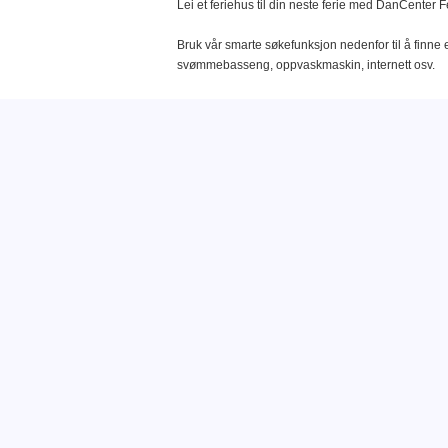
Lei et feriehus til din neste ferie med DanCenter F
Bruk vår smarte søkefunksjon nedenfor til å finne e
svømmebasseng, oppvaskmaskin, internett osv.