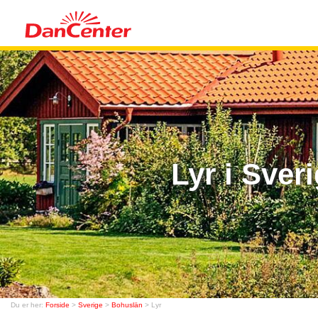
Lyr i Sver
Du er her:
Forside
>
Sverige
>
Bohuslän
> Lyr