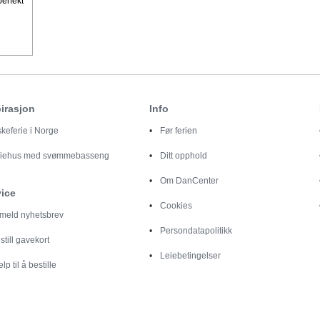
perfekt
irasjon
Info
skeferie i Norge
Før ferien
riehus med svømmebasseng
Ditt opphold
Om DanCenter
vice
Cookies
lmeld nyhetsbrev
Persondatapolitikk
still gavekort
Leiebetingelser
elp til å bestille