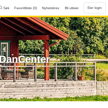
Eier login
Søk
Favorittliste (0)
Nyhetsbrev
Bli utleier
s DanCenter