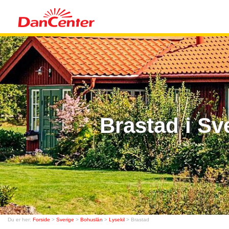
Brastad i Sv
Du er her:
Forside
>
Sverige
>
Bohuslän
>
Lysekil
> Brastad