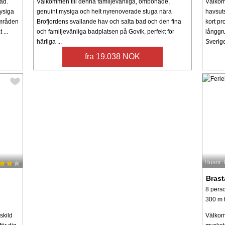
ad.
Välkommen till denna familjevänliga, ombonade,
Välkom
ysiga
genuint mysiga och helt nyrenoverade stuga nära
havsut
områden
Brofjordens svallande hav och salta bad och den fina
kort pr
 ...
och familjevänliga badplatsen på Govik, perfekt för
långgr
härliga ...
Sverige
fra 19.038 NOK
Husnr:
Bras
8 pers
300 m t
skild
Välkomn