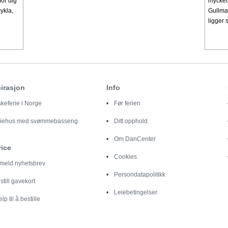
för dig
mycket
ykla,
Gullmar
ligger 
irasjon
Info
skeferie i Norge
Før ferien
riehus med svømmebasseng
Ditt opphold
Om DanCenter
vice
Cookies
lmeld nyhetsbrev
Persondatapolitikk
still gavekort
Leiebetingelser
elp til å bestille