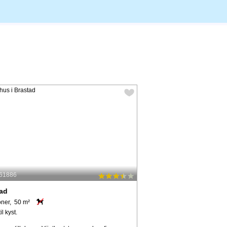
 61886
tad
oner, 50 m²
il kyst.