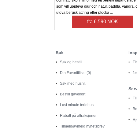
och naturskön miljö med ett perfekt utgångsläge 
som vill uppleva djur och natur, paddla, vandra, c
utöva bergsklättring eller plocka ...
fra 6.590 NOK
Søk
Insp
Søk og bestill
Fi
Din
Favorittliste (0)
fe
Søk med husnr.
Ser
Bestill gavekort
Ti
Last minute feriehus
Be
Rabatt på attraksjoner
Hj
Tilmeld/avmeld nyhetsbrev