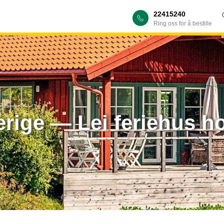
22415240
Ring oss for å bestille
erige — Lei feriehus 