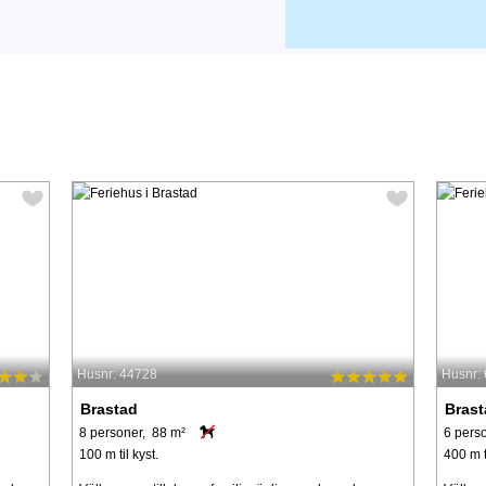
Husnr: 44728
Husnr:
Brastad
Bras
8 personer, 88 m²
6 pers
100 m til kyst.
400 m t