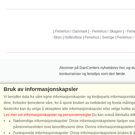
|
Feriehus i Danmark
|
- Feriehus i Skagen
|
- Feri
Stryn
|
Hytteutleie
|
Feriehus i Sverige
|
Feriehus i
Abonner på DanCenters nyhetsbrev her, og du v
konkurranser og ferietips som den første.
Bruk av informasjonskapsler
Vi benytter data fra våre egne informasjonskapsler og tredjeparts informasjonska
dine, forbedre tjenestene våre, for å spore bruken av nettstedet og foreta måling
Følg oss på:
Nedenfor kan du velge å akseptere alle informasjonskapsler eller velge hvilke av
Les mer om informasjonskapsler og personvernregler
.Du kan också återkalla di
Nødvendige informasjonskapsler: Disse informasjonskapslene hjelper oss m
påminnelseslisten over favoritthusene dine. Denne informasjonskapselen 
Funksjonelle informasjonskapsler: Disse informasjonskapslene brukes til å 