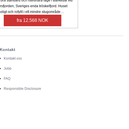
 bra standard och havsnära läge i Barkedal vid
sfjorden, Sveriges enda tröskelfjord. Huset
soligt och rofyllt i ett mindre stugområde ...
fra 12.568 NOK
Kontakt
Kontakt oss
Jobb
FAQ
Responsible Disclosure