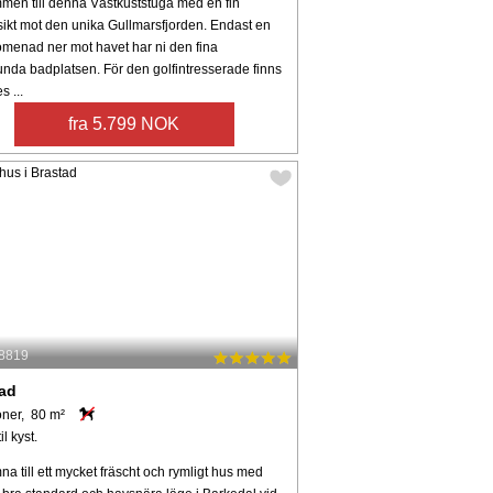
men till denna Västkuststuga med en fin
sikt mot den unika Gullmarsfjorden. Endast en
omenad ner mot havet har ni den fina
unda badplatsen. För den golfintresserade finns
s ...
fra 5.799 NOK
 8819
tad
oner, 80 m²
il kyst.
a till ett mycket fräscht och rymligt hus med