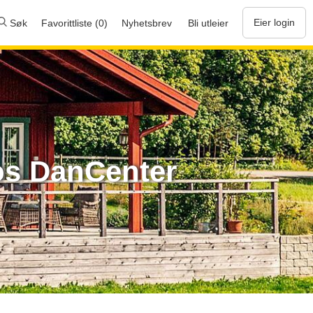
Eier login
Søk
Favorittliste (0)
Nyhetsbrev
Bli utleier
hos DanCenter