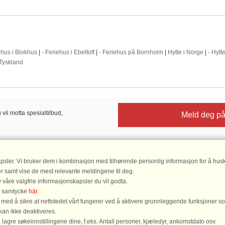
Destinationer
ehus i Blokhus
|
- Feriehus i Ebeltoft
|
- Feriehus på Bornholm
|
Hytte i Norge
|
- Hytt
 Tyskland
il motta spesialtilbud,
Meld deg på
psler. Vi bruker dem i kombinasjon med tilhørende personlig informasjon for å husk
DanCenter vurdering
| 4,1 av 5, ba
er samt vise de mest relevante meldingene til deg.
Les
 våre valgfrie informasjonskapsler du vil godta.
tt samtycke
här
.
ed å sikre at nettstedet vårt fungerer ved å aktivere grunnleggende funksjoner s
DanCenter A/S - Kronprinsensgade 3, 2. - 1114 København K - Danmark
kan ikke deaktiveres.
lagre søkeinnstillingene dine, f.eks. Antall personer, kjæledyr, ankomstdato osv.