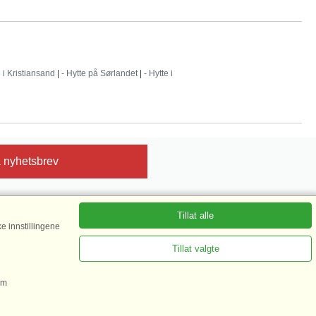
e i Kristiansand
|
- Hytte på Sørlandet
|
- Hytte i
 nyhetsbrev
Tillat alle
e innstillingene
sert på mer enn 135.870 gjestevurderinger|
 mer her
Tillat valgte
om