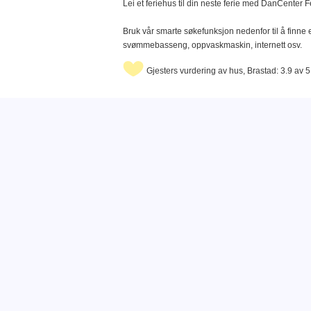
Lei et feriehus til din neste ferie med DanCenter F
Bruk vår smarte søkefunksjon nedenfor til å finne e
svømmebasseng, oppvaskmaskin, internett osv.
Gjesters vurdering av hus, Brastad: 3.9 av 5.