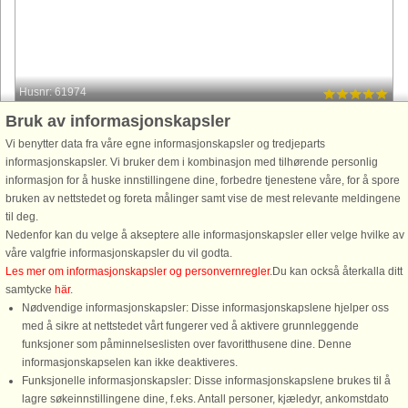
Husnr: 61974
Bruk av informasjonskapsler
Hönö
2 personer, 27 m²
Vi benytter data fra våre egne informasjonskapsler og tredjeparts
250 m til kyst.
informasjonskapsler. Vi bruker dem i kombinasjon med tilhørende personlig
informasjon for å huske innstillingene dine, forbedre tjenestene våre, for å spore
Välkommen till en charmig och mysig stuga på vackra Hönö! En plats där
bruken av nettstedet og foreta målinger samt vise de mest relevante meldingene
du kan njuta av salta bad, vackra promenadstråk och en lugn
til deg.
skärgårdsmiljö. Stugan ligger på husägarens tomt och har tillgång till ...
Nedenfor kan du velge å akseptere alle informasjonskapsler eller velge hvilke av
fra 4.540 NOK
våre valgfrie informasjonskapsler du vil godta.
Les mer om informasjonskapsler og personvernregler
.Du kan också återkalla ditt
samtycke
här
.
Nødvendige informasjonskapsler: Disse informasjonskapslene hjelper oss
med å sikre at nettstedet vårt fungerer ved å aktivere grunnleggende
funksjoner som påminnelseslisten over favoritthusene dine. Denne
informasjonskapselen kan ikke deaktiveres.
Funksjonelle informasjonskapsler: Disse informasjonskapslene brukes til å
lagre søkeinnstillingene dine, f.eks. Antall personer, kjæledyr, ankomstdato