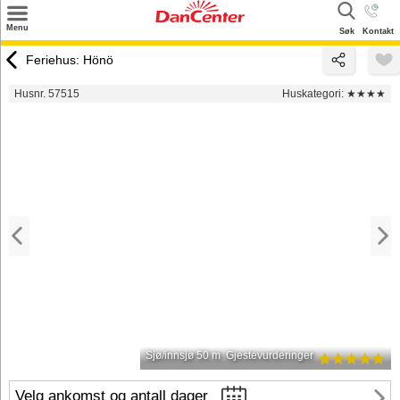
×
Menu
Søk
Kontakt
Søk
Feriehus: Hönö
Tilbud
Husnr. 57515
Huskategori:
★★★★
Inspirasjon
Info
Service
Kontakt
Eier login
Sjø/innsjø 50 m
Gjestevurderinger
Velg ankomst og antall dager