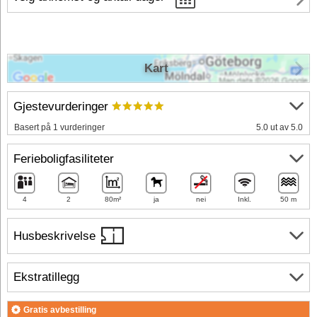
Kart
Gjestevurderinger
Basert på 1 vurderinger
5.0 ut av 5.0
Ferieboligfasiliteter
4
2
80m²
ja
nei
Inkl.
50 m
Husbeskrivelse
Ekstratillegg
Gratis avbestilling