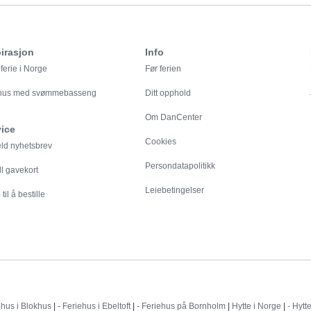
irasjon
Info
ferie i Norge
Før ferien
ehus med svømmebasseng
Ditt opphold
Om DanCenter
vice
Cookies
eld nyhetsbrev
Persondatapolitikk
ll gavekort
Leiebetingelser
til å bestille
Destinationer
ehus i Blokhus
|
- Feriehus i Ebeltoft
|
- Feriehus på Bornholm
|
Hytte i Norge
|
- Hytt