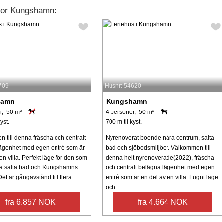
 for Kungshamn:
709
Husnr: 54620
hamn
Kungshamn
r, 50 m²
4 personer, 50 m²
yst.
700 m til kyst.
 till denna fräscha och centralt
Nyrenoverat boende nära centrum, salta
ägenhet med egen entré som är
bad och sjöbodsmiljöer. Välkommen till
en villa. Perfekt läge för den som
denna helt nyrenoverade(2022), fräscha
ära salta bad och Kungshamns
och centralt belägna lägenhet med egen
et är gångavstånd till flera ...
entré som är en del av en villa. Lugnt läge
och ...
fra 6.857 NOK
fra 4.664 NOK