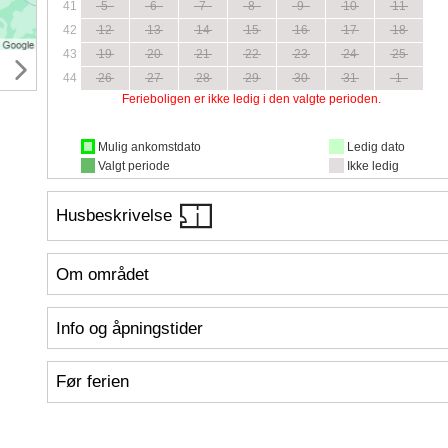
41
5
6
7
8
9
10
11
42
12
13
14
15
16
17
18
43
19
20
21
22
23
24
25
44
26
27
28
29
30
31
1
Ferieboligen er ikke ledig i den valgte perioden.
Mulig ankomstdato
Ledig dato
Valgt periode
Ikke ledig
Husbeskrivelse
Om området
Info og åpningstider
Før ferien