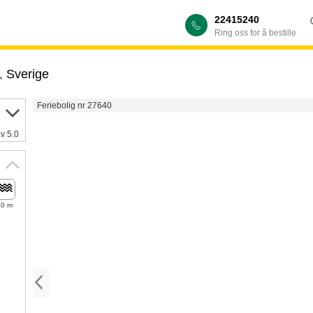
22415240
Ring oss for å bestille
,
Sverige
Feriebolig nr 27640
av 5.0
30 m