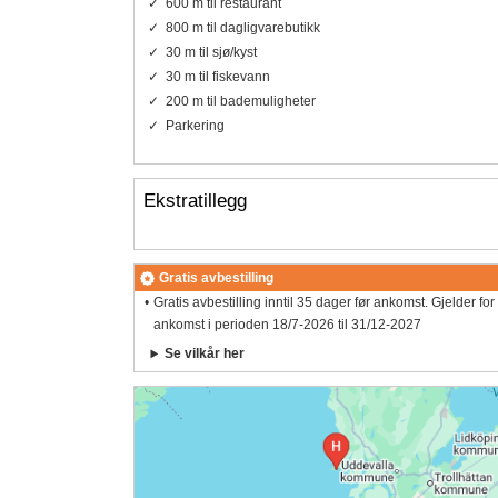
600 m til restaurant
800 m til dagligvarebutikk
30 m til sjø/kyst
30 m til fiskevann
200 m til bademuligheter
Parkering
Ekstratillegg
Gratis avbestilling
Gratis avbestilling inntil 35 dager før ankomst. Gjelder for
ankomst i perioden 18/7-2026 til 31/12-2027
Se vilkår her