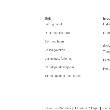
Søk
Insp
Søk og bestill
Fiske
Din
Favorittliste (0)
feri
Søk med husnr.
Ser
Bestill gavekort
Tilm
Last minute feriehus
Besti
Rabatt på attraksjoner
Hjelp 
Tilmeld/avmeld nyhetsbrev
|
Feriehus i Danmark
|
- Feriehus i Skagen
|
- Feri