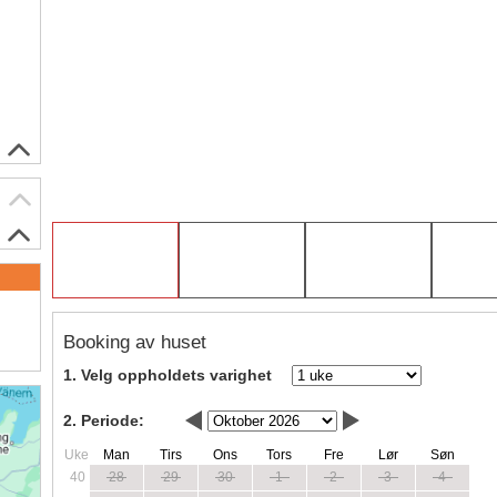
Booking av huset
1. Velg oppholdets varighet
2. Periode:
Uke
Man
Tirs
Ons
Tors
Fre
Lør
Søn
40
28
29
30
1
2
3
4