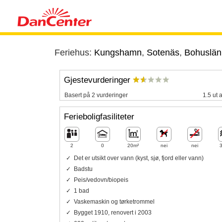
Feriehus:
Kungshamn
,
Sotenäs
,
Bohuslän
Gjestevurderinger
Basert på 2 vurderinger
1.5 ut 
Ferieboligfasiliteter
2
0
20m²
nei
nei
Det er utsikt over vann (kyst, sjø, fjord eller vann)
Badstu
Peis/vedovn/biopeis
1 bad
Vaskemaskin og tørketrommel
Bygget 1910, renovert i 2003