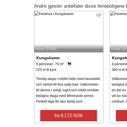
Andre gjester anbefaler disse ferieboligene
Husnr: 57845
Husnr: 53
Kungshamn
Kungs
6 personer, 79 m²
4 persone
220 m til kyst.
300 m til k
Trevlig stuga i rofylld miljö med havsutsikt
Välkommen
och närhet till fina salta bad. Välkommen
belägna l
till denna i soligt, lugnt och rofyllt område
en del av 
belägna stuga med tillhörande annex.
vill bo n
Perfekt läge för den familj som ...
centrum. D
fra 8.172 NOK