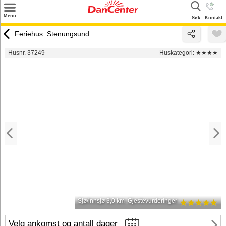
×
Menu
Søk
Kontakt
Søk
Feriehus: Stenungsund
Tilbud
Husnr. 37249
Huskategori:
★★★★
Inspirasjon
Info
Service
Kontakt
Eier login
Sjø/innsjø 3,0 km
Gjestevurderinger
Velg ankomst og antall dager