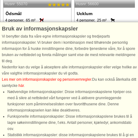
Husnr: 55070
Husnr: 56600
Ödsmål
Ucklum
4 personer, 65 m²
4 personer, 25 m²
75 m til kyst.
100 m til kyst.
Bruk av informasjonskapsler
Vi benytter data fra våre egne informasjonskapsler og tredjeparts
Denna fräscha och välutrustade stuga
Välkomna till Ucklum – en fridfull oas
informasjonskapsler. Vi bruker dem i kombinasjon med tilhørende personlig
i Ödsmål, strax norr om Stenungsund,
bara 7km ifrån Stenungssund och
informasjon for å huske innstillingene dine, forbedre tjenestene våre, for å spore
erbjuder en underbar semester vid
med bekvämt avstånd till kustöarna
bruken av nettstedet og foreta målinger samt vise de mest relevante meldingene
havet med vidsträckt utsikt över
Tjörn och Orust. I området erbjuds
til deg.
Halsefjorden och mot Orust. Belägen
många olika badmöjligheter, från stil
Nedenfor kan du velge å akseptere alle informasjonskapsler eller velge hvilke av
endast 75 meter från vattnet ...
insjöar till salta havsbad. ...
våre valgfrie informasjonskapsler du vil godta.
fra 12.209 NOK
fra 5.235 NOK
Les mer om informasjonskapsler og personvernregler
.Du kan också återkalla ditt
samtycke
här
.
Nødvendige informasjonskapsler: Disse informasjonskapslene hjelper oss
med å sikre at nettstedet vårt fungerer ved å aktivere grunnleggende
funksjoner som påminnelseslisten over favoritthusene dine. Denne
informasjonskapselen kan ikke deaktiveres.
Funksjonelle informasjonskapsler: Disse informasjonskapslene brukes til å
lagre søkeinnstillingene dine, f.eks. Antall personer, kjæledyr, ankomstdato
osv.
Statistikk informasjonskapsler: disse informasjonskapslene brukes til å gi en