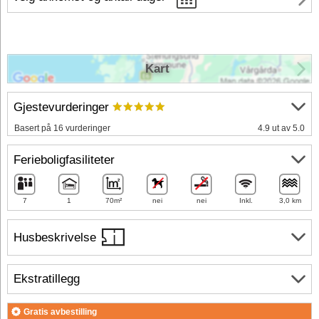
Kart
Gjestevurderinger
Basert på 16 vurderinger
4.9 ut av 5.0
Ferieboligfasiliteter
7
1
70m²
nei
nei
Inkl.
3,0 km
Husbeskrivelse
Ekstratillegg
Gratis avbestilling