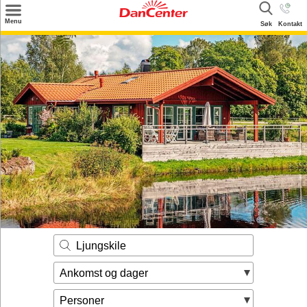
×
Menu
Søk
Kontakt
Søk
Tilbud
Inspirasjon
Info
Service
Kontakt
Eier login
Ljungskile
Ankomst og dager
Personer