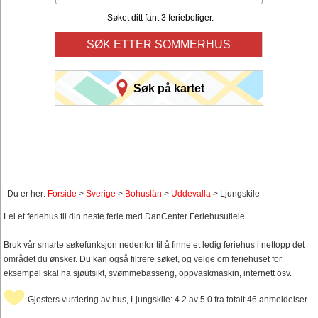
Søket ditt fant 3 ferieboliger.
SØK ETTER SOMMERHUS
Søk på kartet
Du er her:
Forside
>
Sverige
>
Bohuslän
>
Uddevalla
> Ljungskile
Lei et feriehus til din neste ferie med DanCenter Feriehusutleie.
Bruk vår smarte søkefunksjon nedenfor til å finne et ledig feriehus i nettopp det
området du ønsker. Du kan også filtrere søket, og velge om feriehuset for
eksempel skal ha sjøutsikt, svømmebasseng, oppvaskmaskin, internett osv.
Gjesters vurdering av hus, Ljungskile: 4.2 av 5.0 fra totalt 46 anmeldelser.