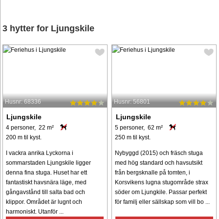
3 hytter for Ljungskile
Husnr: 68336
Husnr: 56801
Ljungskile
Ljungskile
4 personer, 22 m²
5 personer, 62 m²
200 m til kyst.
250 m til kyst.
I vackra anrika Lyckorna i
Nybyggd (2015) och fräsch stuga
sommarstaden Ljungskile ligger
med hög standard och havsutsikt
denna fina stuga. Huset har ett
från bergsknalle på tomten, i
fantastiskt havsnära läge, med
Korsvikens lugna stugområde strax
gångavstånd till salta bad och
söder om Ljungkile. Passar perfekt
klippor. Området är lugnt och
för familj eller sällskap som vill bo ...
harmoniskt. Utanför ...