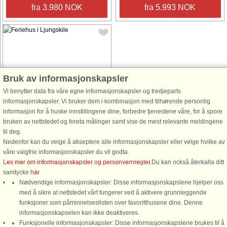
fra 3.980 NOK
fra 5.993 NOK
Bruk av informasjonskapsler
Husnr: 35051
Vi benytter data fra våre egne informasjonskapsler og tredjeparts
Ljungskile
informasjonskapsler. Vi bruker dem i kombinasjon med tilhørende personlig
8 personer, 108 m²
informasjon for å huske innstillingene dine, forbedre tjenestene våre, for å spore
30 m til kyst.
bruken av nettstedet og foreta målinger samt vise de mest relevante meldingene
til deg.
Trivsamt och rymligt boende med
Nedenfor kan du velge å akseptere alle informasjonskapsler eller velge hvilke av
strålande havsutsikt och fantastiskt
våre valgfrie informasjonskapsler du vil godta.
läge med strandtomt med egen
Les mer om informasjonskapsler og personvernregler
.Du kan också återkalla ditt
brygga och långgrund sandstrand
samtycke
här
.
endast 30 m från ert hus! Ett perfekt
Nødvendige informasjonskapsler: Disse informasjonskapslene hjelper oss
boende för två familjer eller större ...
med å sikre at nettstedet vårt fungerer ved å aktivere grunnleggende
fra 8.602 NOK
funksjoner som påminnelseslisten over favoritthusene dine. Denne
informasjonskapselen kan ikke deaktiveres.
Funksjonelle informasjonskapsler: Disse informasjonskapslene brukes til å