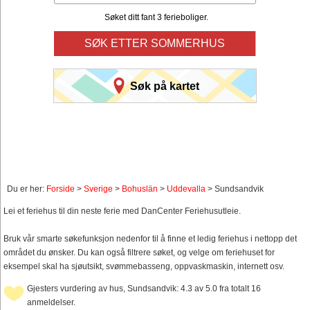
Søket ditt fant 3 ferieboliger.
SØK ETTER SOMMERHUS
Søk på kartet
Du er her:
Forside
>
Sverige
>
Bohuslän
>
Uddevalla
> Sundsandvik
Lei et feriehus til din neste ferie med DanCenter Feriehusutleie.
Bruk vår smarte søkefunksjon nedenfor til å finne et ledig feriehus i nettopp det
området du ønsker. Du kan også filtrere søket, og velge om feriehuset for
eksempel skal ha sjøutsikt, svømmebasseng, oppvaskmaskin, internett osv.
Gjesters vurdering av hus, Sundsandvik: 4.3 av 5.0 fra totalt 16
anmeldelser.