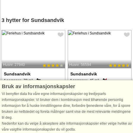
3 hytter for Sundsandvik
Husnr: 27940
Husnr: 56594
Sundsandvik
Sundsandvik
4 personer, 79 m²
4 personer, 45 m²
Bruk av informasjonskapsler
500 m til kyst.
271 m til kyst.
Vi benytter data fra våre egne informasjonskapsler og tredjeparts
Välkommen till denna mysiga stuga,
Välkommen till denna nyrenoverade
informasjonskapsler. Vi bruker dem i kombinasjon med tilhørende personlig
högt belägen på till stor del
pärla med enastående utsikt över
informasjon for å huske innstillingene dine, forbedre tjenestene våre, for å spore
insynsskyddad, kuperad tomt med
havet från den magnifika altanen.
bruken av nettstedet og foreta målinger samt vise de mest relevante meldingene
havsnära läge i Sundsandvik, norr
Belägen i Sundsandvik, är denna
til deg.
om Orust. Fantastisk utsikt från
stuga den perfekta platsen för din
Nedenfor kan du velge å akseptere alle informasjonskapsler eller velge hvilke av
altanen över sundet till vindön.
nästa avkopplande semester. Med
våre valgfrie informasjonskapsler du vil godta.
Tomten ...
endast ...