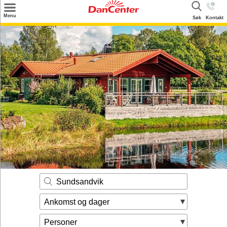
×
Menu
Søk
Kontakt
Søk
Tilbud
Inspirasjon
Info
Service
Kontakt
Eier login
Sundsandvik
Ankomst og dager
Personer