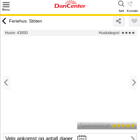
×
Menu
Søk
Kontakt
Søk
Feriehus: Stöten
Tilbud
Husnr. 43950
Huskategori:
★★★★
Inspirasjon
Info
Service
Kontakt
Eier login
Gjestevurderinger
Velg ankomst og antall dager