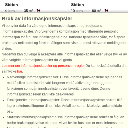
Stöten
Stöten
4 personer, 35 m²
10 personer, 80 m²
8 km til kyst.
13 km til kyst.
Bruk av informasjonskapsler
Vi benytter data fra våre egne informasjonskapsler og tredjeparts
Välkomna att njuta er semester i den
Mysig lägenhet i markplan i Stöten
informasjonskapsler. Vi bruker dem i kombinasjon med tilhørende personlig
här naturnära stugan, belägen i
med sin härliga natursköna omgivni
informasjon for å huske innstillingene dine, forbedre tjenestene våre, for å spore
populära Stöten i Sälen med närhet till
där man andas frisk fjälluft både vår,
bruken av nettstedet og foreta målinger samt vise de mest relevante meldingene
både fiske, vandring, fjällupplevelser
sommar och höst. Kombinerat kök
til deg.
eller bad i en närliggande sjö. Fjällbyn
med matplats samt vardagsrum med
Nedenfor kan du velge å akseptere alle informasjonskapsler eller velge hvilke av
ligger nedanför ...
mysig soffa samt TV. Fyra ...
våre valgfrie informasjonskapsler du vil godta.
fra 3.918 NOK
fra 4.813 NOK
Les mer om informasjonskapsler og personvernregler
.Du kan också återkalla ditt
samtycke
här
.
Nødvendige informasjonskapsler: Disse informasjonskapslene hjelper oss
med å sikre at nettstedet vårt fungerer ved å aktivere grunnleggende
funksjoner som påminnelseslisten over favoritthusene dine. Denne
informasjonskapselen kan ikke deaktiveres.
Funksjonelle informasjonskapsler: Disse informasjonskapslene brukes til å
lagre søkeinnstillingene dine, f.eks. Antall personer, kjæledyr, ankomstdato
osv.
Statistikk informasjonskapsler: disse informasjonskapslene brukes til å gi en
bedre brukeropplevelse ettersom vi vet hvilke hus som er mest interessante.