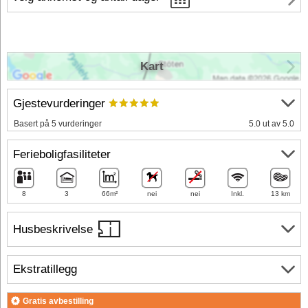
Kart
Gjestevurderinger
Basert på 5 vurderinger
5.0 ut av 5.0
Ferieboligfasiliteter
8
3
66m²
nei
nei
Inkl.
13 km
Husbeskrivelse
Ekstratillegg
Gratis avbestilling