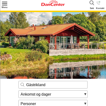
×
Menu
Søk
Kontakt
Søk
Tilbud
Inspirasjon
Info
Service
Kontakt
Eier login
Gästrikland
Ankomst og dager
Personer