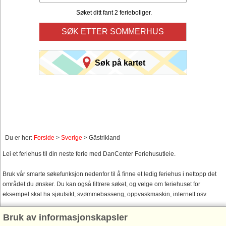
Søket ditt fant 2 ferieboliger.
SØK ETTER SOMMERHUS
Søk på kartet
Du er her:
Forside
>
Sverige
> Gästrikland
Lei et feriehus til din neste ferie med DanCenter Feriehusutleie.
Bruk vår smarte søkefunksjon nedenfor til å finne et ledig feriehus i nettopp det
området du ønsker. Du kan også filtrere søket, og velge om feriehuset for
eksempel skal ha sjøutsikt, svømmebasseng, oppvaskmaskin, internett osv.
Bruk av informasjonskapsler
Feriehusområder Gästrikland