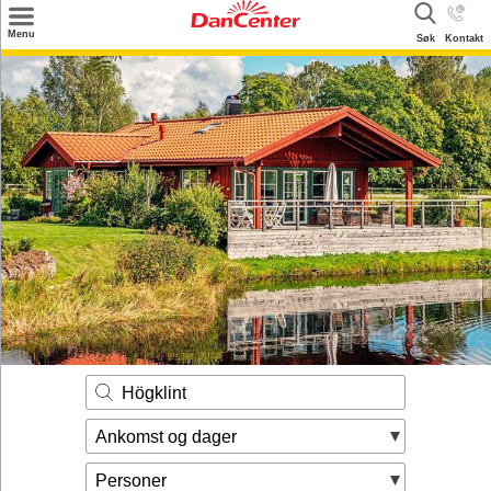
×
Menu
Søk
Kontakt
Søk
Tilbud
Inspirasjon
Info
Service
Kontakt
Eier login
Högklint
Ankomst og dager
Personer