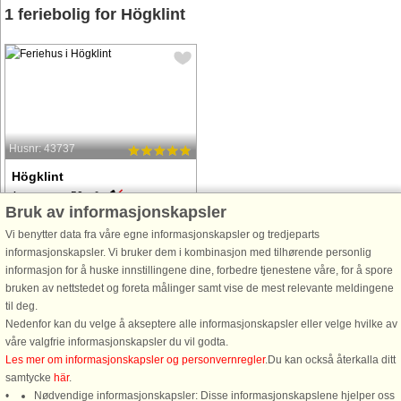
1 feriebolig for Högklint
Husnr: 43737
Högklint
4 personer, 50 m²
Bruk av informasjonskapsler
1,5 km til kyst.
Vi benytter data fra våre egne informasjonskapsler og tredjeparts
Välkomna till detta charmiga hus på
informasjonskapsler. Vi bruker dem i kombinasjon med tilhørende personlig
den soliga ön Gotland alldeles intill
informasjon for å huske innstillingene dine, forbedre tjenestene våre, for å spore
Visby. Med 1000 kvm solig mark till
bruken av nettstedet og foreta målinger samt vise de mest relevante meldingene
ditt förfogande vilket är perfekt för att
til deg.
leka och sola. På terrassen kan du
Nedenfor kan du velge å akseptere alle informasjonskapsler eller velge hvilke av
låta blicken vandra ...
våre valgfrie informasjonskapsler du vil godta.
fra 5.142 NOK
Les mer om informasjonskapsler og personvernregler
.Du kan också återkalla ditt
samtycke
här
.
Nødvendige informasjonskapsler: Disse informasjonskapslene hjelper oss