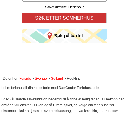
Søket ditt fant 1 feriebolig
SØK ETTER SOMMERHUS
Søk på kartet
Du er her:
Forside
>
Sverige
>
Gotland
> Högklint
Lei et feriehus til din neste ferie med DanCenter Feriehusutleie.
Bruk vår smarte søkefunksjon nedenfor til å finne et ledig feriehus i nettopp det
området du ønsker. Du kan også filtrere søket, og velge om feriehuset for
eksempel skal ha sjøutsikt, svømmebasseng, oppvaskmaskin, internett osv.