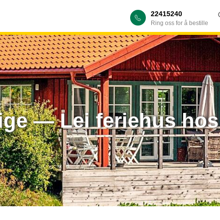
22415240
Ring oss for å bestille
erige — Lei feriehus ho