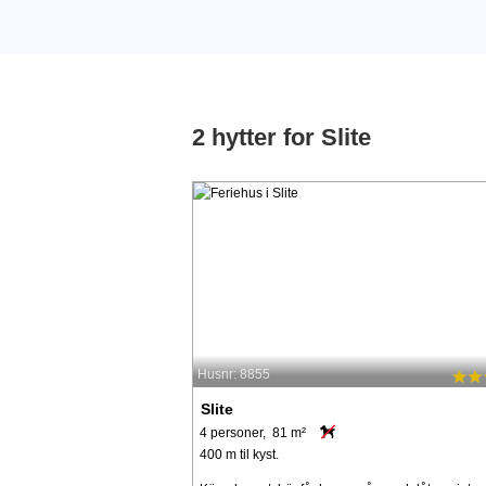
2 hytter for Slite
Husnr: 8855
Slite
4 personer, 81 m²
400 m til kyst.