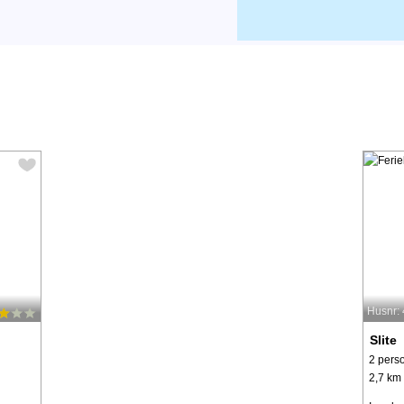
Husnr:
Slite
2 pers
2,7 km t