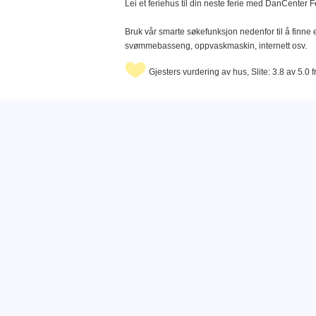
Lei et feriehus til din neste ferie med DanCenter F
Bruk vår smarte søkefunksjon nedenfor til å finne e
svømmebasseng, oppvaskmaskin, internett osv.
Gjesters vurdering av hus, Slite: 3.8 av 5.0 f