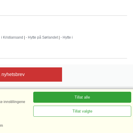
e i Kristiansand
|
- Hytte på Sørlandet
|
- Hytte i
 nyhetsbrev
Tillat alle
e innstillingene
sert på mer enn 135.870 gjestevurderinger|
 mer her
Tillat valgte
om