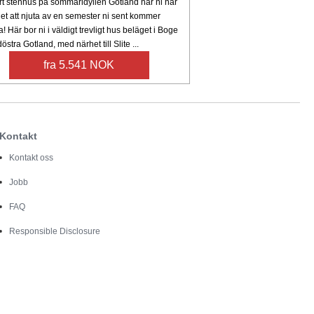
rt stenhus på sommaridyllen Gotland har ni här
et att njuta av en semester ni sent kommer
 Här bor ni i väldigt trevligt hus beläget i Boge
östra Gotland, med närhet till Slite ...
fra 5.541 NOK
Kontakt
Kontakt oss
Jobb
FAQ
Responsible Disclosure