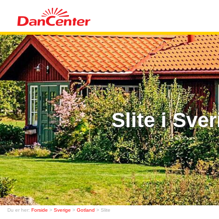
Slite i Sv
Du er her:
Forside
>
Sverige
>
Gotland
> Slite