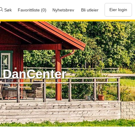
Eier login
Søk
Favorittliste (0)
Nyhetsbrev
Bli utleier
s DanCenter