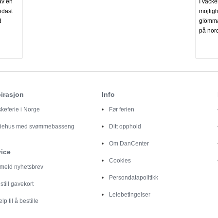
av en
I vacke
ndast
möjligh
d
glömma!
på nord
irasjon
Info
skeferie i Norge
Før ferien
riehus med svømmebasseng
Ditt opphold
Om DanCenter
vice
Cookies
lmeld nyhetsbrev
Persondatapolitikk
still gavekort
Leiebetingelser
elp til å bestille