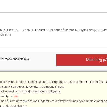
Destinationer
ehus i Blokhus
|
- Feriehus i Ebeltoft
|
- Feriehus på Bornholm
|
Hytte i Norge
|
- Hytt
 Tyskland
il motta spesialtilbud,
Meld deg på
psler. Vi bruker dem i kombinasjon med tilhørende personlig informasjon for å husk
DanCenter vurdering
| 4,1 av 5, ba
er samt vise de mest relevante meldingene til deg.
Les
 våre valgfrie informasjonskapsler du vil godta.
tt samtycke
här
.
ed å sikre at nettstedet vårt fungerer ved å aktivere grunnleggende funksjoner s
DanCenter A/S - Kronprinsensgade 3, 2. - 1114 København K - Danmark
kan ikke deaktiveres.