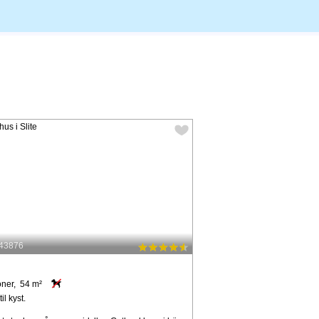
 43876
oner, 54 m²
il kyst.