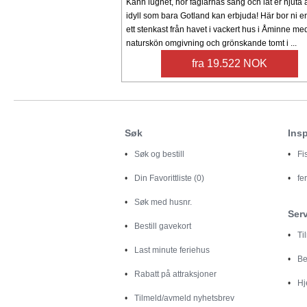
Känn lugnet, hör fåglarnas sång och låt er njuta 
idyll som bara Gotland kan erbjuda! Här bor ni e
ett stenkast från havet i vackert hus i Åminne me
naturskön omgivning och grönskande tomt i ...
fra 19.522 NOK
Søk
Insp
Søk og bestill
Fi
Din
Favorittliste (0)
fe
Søk med husnr.
Ser
Bestill gavekort
Ti
Last minute feriehus
Be
Rabatt på attraksjoner
Hj
Tilmeld/avmeld nyhetsbrev