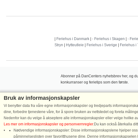
|
Feriehus i Danmark
|
- Feriehus i Skagen
|
- Feri
Stryn
|
Hytteutleie
|
Feriehus i Sverige
|
Feriehus i
Abonner på DanCenters nyhetsbrev her, og du v
konkurranser og ferietips som den første.
Bruk av informasjonskapsler
Vi benytter data fra våre egne informasjonskapsler og tredjeparts informasjonska
dine, forbedre tjenestene våre, for å spore bruken av nettstedet og foreta måling
Følg oss på:
Nedenfor kan du velge å akseptere alle informasjonskapsler eller velge hvilke av
Les mer om informasjonskapsler og personvernregler
.Du kan också återkalla di
Nødvendige informasjonskapsler: Disse informasjonskapslene hjelper oss m
påminnelseslisten over favoritthusene dine. Denne informasjonskapselen 