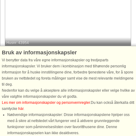
Husnr: 43954
Bruk av informasjonskapsler
Järvsö
4 personer, 120 m²
Vi benytter data fra våre egne informasjonskapsler og tredjeparts
1,5 km til kyst.
informasjonskapsler. Vi bruker dem i kombinasjon med tilhørende personlig
informasjon for å huske innstillingene dine, forbedre tjenestene våre, for å spore
Njut av er semester i vackra Järvsö, en populär turistdestination i Ljusdal,
bruken av nettstedet og foreta målinger samt vise de mest relevante meldingene
belägen i Gävleborgs län. En bit utanför centrala Järvsö finner ni denna
til deg.
trevlig stuga i naturskön omgivning och ett stort utbud ...
Nedenfor kan du velge å akseptere alle informasjonskapsler eller velge hvilke av
fra 3.079 NOK
våre valgfrie informasjonskapsler du vil godta.
Les mer om informasjonskapsler og personvernregler
.Du kan också återkalla ditt
samtycke
här
.
Nødvendige informasjonskapsler: Disse informasjonskapslene hjelper oss
med å sikre at nettstedet vårt fungerer ved å aktivere grunnleggende
funksjoner som påminnelseslisten over favoritthusene dine. Denne
informasjonskapselen kan ikke deaktiveres.