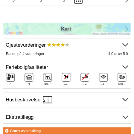
Kart
Gjestevurderinger
Basert på 4 vurderinger
4.0 ut av 5.0
Ferieboligfasiliteter
6
3
90m²
nei
nei
Inkl.
100 m
Husbeskrivelse
Ekstratillegg
Gratis avbestilling