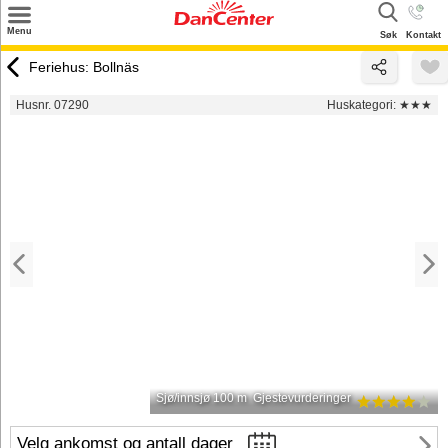
×
Menu
Søk
Kontakt
Søk
Feriehus: Bollnäs
Tilbud
Husnr. 07290
Huskategori:
★★★
Inspirasjon
Info
Service
Kontakt
Eier login
Sjø/innsjø 100 m
Gjestevurderinger
Velg ankomst og antall dager