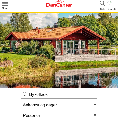
×
Menu
Søk
Kontakt
Søk
Tilbud
Inspirasjon
Info
Service
Kontakt
Eier login
Byxelkrok
Ankomst og dager
Personer