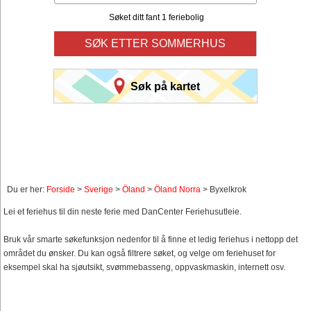
Søket ditt fant 1 feriebolig
SØK ETTER SOMMERHUS
Søk på kartet
Du er her:
Forside
>
Sverige
>
Öland
>
Öland Norra
> Byxelkrok
Lei et feriehus til din neste ferie med DanCenter Feriehusutleie.
Bruk vår smarte søkefunksjon nedenfor til å finne et ledig feriehus i nettopp det
området du ønsker. Du kan også filtrere søket, og velge om feriehuset for
eksempel skal ha sjøutsikt, svømmebasseng, oppvaskmaskin, internett osv.