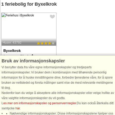
1 feriebolig for Byxelkrok
Husnr: 43792
Byxelkrok
4 personer, 56 m²
Bruk av informasjonskapsler
500 m til kyst.
Vi benytter data fra våre egne informasjonskapsler og tredjeparts
Välkomna till Öland och denna
informasjonskapsler. Vi bruker dem i kombinasjon med tilhørende personlig
trevliga och ljusa stuga med närhet
informasjon for å huske innstillingene dine, forbedre tjenestene våre, for å spore
till hamnen och stränderna i
bruken av nettstedet og foreta målinger samt vise de mest relevante meldingene
Byxelkrok. Ni har bara 500 meter till
til deg.
vattnet och ni når snabbt de vackra
Nedenfor kan du velge å akseptere alle informasjonskapsler eller velge hvilke av
stränderna till fots. Huset har ...
våre valgfrie informasjonskapsler du vil godta.
fra 8.347 NOK
Les mer om informasjonskapsler og personvernregler
.Du kan också återkalla ditt
samtycke
här
.
Nødvendige informasjonskapsler: Disse informasjonskapslene hjelper oss