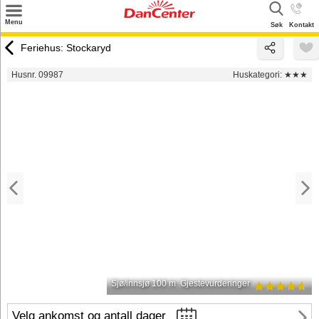
×
Menu
Søk
Kontakt
Søk
Feriehus: Stockaryd
Tilbud
Husnr. 09987
Huskategori:
★★★
Inspirasjon
Info
Service
Kontakt
Eier login
Sjø/innsjø 100 m
Gjestevurderinger
Velg ankomst og antall dager