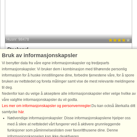
Husnr: 98478
Stockaryd
Bruk av informasjonskapsler
6 personer, 150 m²
1,0 km til kyst.
Vi benytter data fra våre egne informasjonskapsler og tredjeparts
informasjonskapsler. Vi bruker dem i kombinasjon med tilhørende personlig
Fräsch stuga med enskilt läge i den småländska skogen. Stugan
informasjon for å huske innstillingene dine, forbedre tjenestene våre, for å spore
renoverades i början av 2000-talet med nytt modernt kök. Två badrum
bruken av nettstedet og foreta målinger samt vise de mest relevante meldingene
varav ett med badkar, det andra med dusch och vedeldad bastu.
til deg.
Vardagsrummet ...
Nedenfor kan du velge å akseptere alle informasjonskapsler eller velge hvilke av
fra 3.882 NOK
våre valgfrie informasjonskapsler du vil godta.
Les mer om informasjonskapsler og personvernregler
.Du kan också återkalla ditt
samtycke
här
.
Nødvendige informasjonskapsler: Disse informasjonskapslene hjelper oss
med å sikre at nettstedet vårt fungerer ved å aktivere grunnleggende
funksjoner som påminnelseslisten over favoritthusene dine. Denne
informasjonskapselen kan ikke deaktiveres.