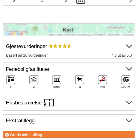
Kart
Gjestevurderinger
Basert på 20 vurderinger
4.6 ut av 5.0
Ferieboligfasiliteter
6
2
80m²
ja
nei
100 m
Husbeskrivelse
Ekstratillegg
Gratis avbestilling