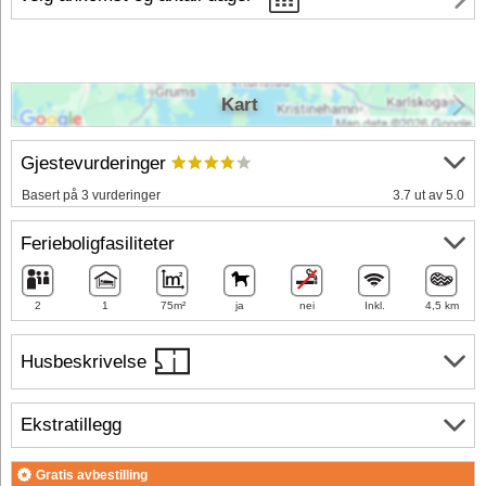
Kart
Gjestevurderinger
Basert på 3 vurderinger
3.7 ut av 5.0
Ferieboligfasiliteter
2
1
75m²
ja
nei
Inkl.
4,5 km
Husbeskrivelse
Ekstratillegg
Gratis avbestilling