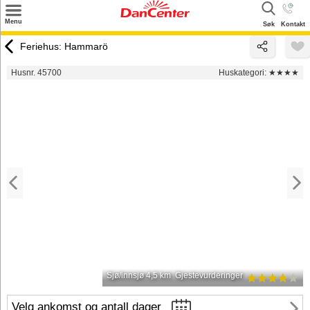
×
Menu
Søk
Kontakt
Søk
Feriehus: Hammarö
Tilbud
Husnr. 45700
Huskategori:
★★★★
Inspirasjon
Info
Service
Kontakt
Eier login
Sjø/innsjø 4,5 km
Gjestevurderinger
Velg ankomst og antall dager