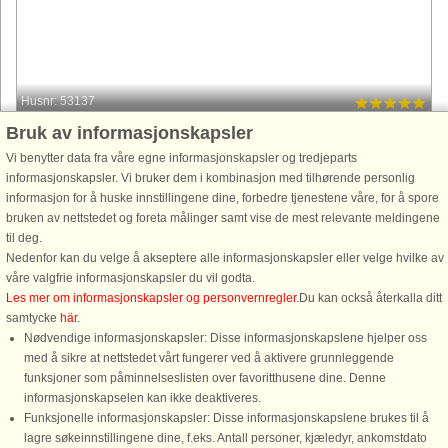
Husnr: 53137
Bruk av informasjonskapsler
Hammarö
4 personer, 55 m²
Vi benytter data fra våre egne informasjonskapsler og tredjeparts
75 m til kyst.
informasjonskapsler. Vi bruker dem i kombinasjon med tilhørende personlig
informasjon for å huske innstillingene dine, forbedre tjenestene våre, for å spore
Varmt välkomna till denna moderna och mysiga stuga med vacker utsikt
bruken av nettstedet og foreta målinger samt vise de mest relevante meldingene
över Vänern. Stugan andas fiskebod på västkusten både exteriört och
til deg.
interiört. Parkera smidigt på vänster sida strax efter stugan. Vid ...
Nedenfor kan du velge å akseptere alle informasjonskapsler eller velge hvilke av
fra 9.766 NOK
våre valgfrie informasjonskapsler du vil godta.
Les mer om informasjonskapsler og personvernregler
.Du kan också återkalla ditt
samtycke
här
.
Nødvendige informasjonskapsler: Disse informasjonskapslene hjelper oss
med å sikre at nettstedet vårt fungerer ved å aktivere grunnleggende
funksjoner som påminnelseslisten over favoritthusene dine. Denne
informasjonskapselen kan ikke deaktiveres.
Funksjonelle informasjonskapsler: Disse informasjonskapslene brukes til å
lagre søkeinnstillingene dine, f.eks. Antall personer, kjæledyr, ankomstdato