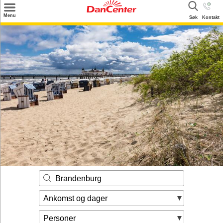
×
Menu
Søk
Kontakt
Søk
Tilbud
Inspirasjon
Info
Service
Kontakt
Eier login
Brandenburg
Ankomst og dager
Personer