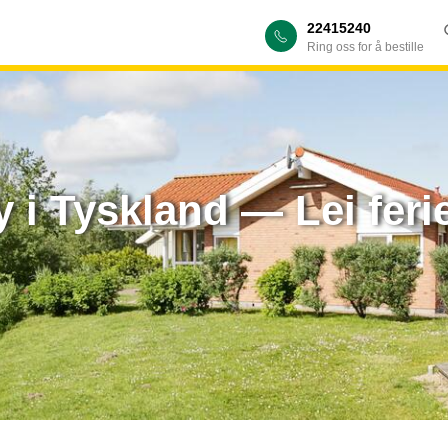
22415240
Ring oss for å bestille
 i Tyskland — Lei fer