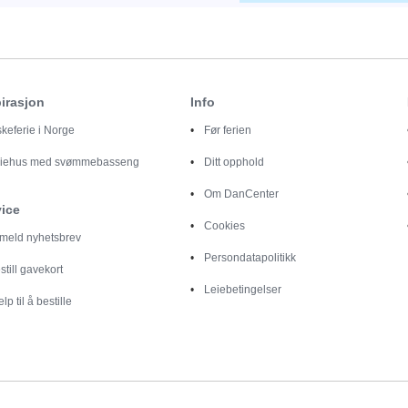
irasjon
Info
skeferie i Norge
Før ferien
riehus med svømmebasseng
Ditt opphold
Om DanCenter
vice
Cookies
lmeld nyhetsbrev
Persondatapolitikk
still gavekort
Leiebetingelser
elp til å bestille