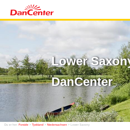
Lower Saxony
DanCenter
Du er her:
Forside
>
Tyskland
>
Niedersachsen
> Lower Saxony