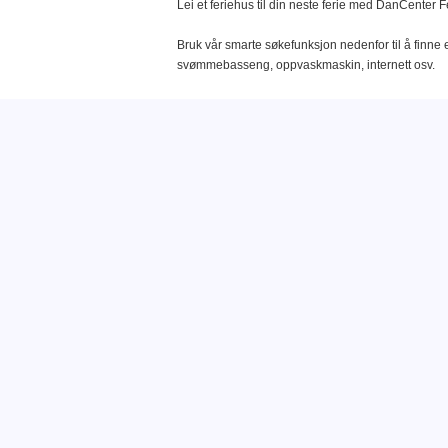
Lei et feriehus til din neste ferie med DanCenter F
Bruk vår smarte søkefunksjon nedenfor til å finne e
svømmebasseng, oppvaskmaskin, internett osv.