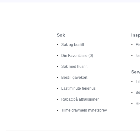
Søk
Insp
Søk og bestill
Fi
Din
Favorittliste (0)
fe
Søk med husnr.
Ser
Bestill gavekort
Ti
Last minute feriehus
Be
Rabatt på attraksjoner
Hj
Tilmeld/avmeld nyhetsbrev