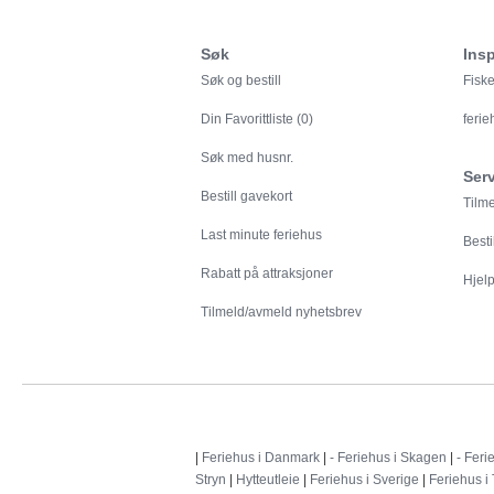
Søk
Insp
Søk og bestill
Fiske
Din
Favorittliste (0)
feri
Søk med husnr.
Ser
Bestill gavekort
Tilm
Last minute feriehus
Besti
Rabatt på attraksjoner
Hjelp 
Tilmeld/avmeld nyhetsbrev
|
Feriehus i Danmark
|
- Feriehus i Skagen
|
- Feri
Stryn
|
Hytteutleie
|
Feriehus i Sverige
|
Feriehus i