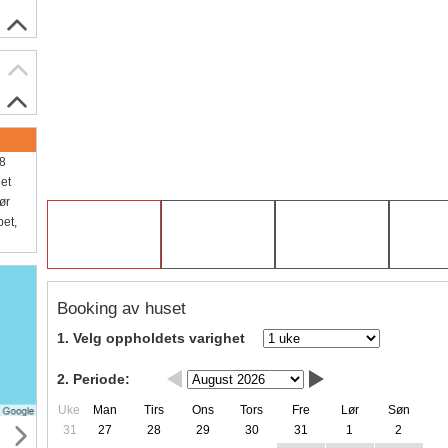
28
det
ør
pet,
Booking av huset
1. Velg oppholdets varighet
2. Periode:
Uke
Man
Tirs
Ons
Tors
Fre
Lør
Søn
31
27
28
29
30
31
1
2