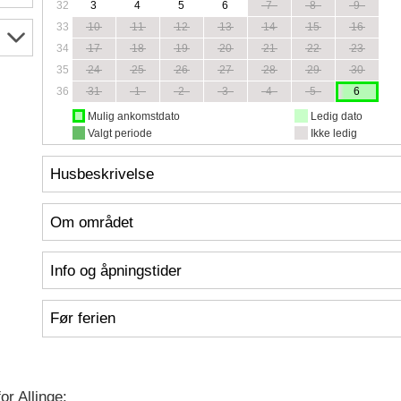
32
3
4
5
6
7
8
9
33
10
11
12
13
14
15
16
34
17
18
19
20
21
22
23
35
24
25
26
27
28
29
30
36
31
1
2
3
4
5
6
Mulig ankomstdato
Ledig dato
Valgt periode
Ikke ledig
Husbeskrivelse
Om området
Info og åpningstider
Før ferien
or Allinge: