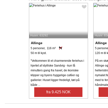
Husnr: 63292
Husnr: 65
Allinge
Allinge
5 personer, 116 m²
5 persone
50 m til kyst.
120 m til k
"Velkommen til et charmerende feriehus i
På en skø
hjertet af idylliske Sandvig - kun få
Allinge o
minutters gang fra havet, de ikoniske
helleristn
klipper og byens hyggelige caféer og
nymalet fe
gallerier. Huset ligger fredeligt, tæt på
med to fe
både ...
håndmalede
fra 9.425 NOK