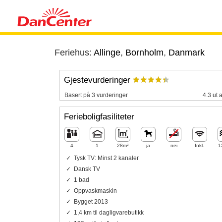
Feriehus:
Allinge
,
Bornholm
,
Danmark
Gjestevurderinger
Basert på 3 vurderinger
4.3 ut 
Ferieboligfasiliteter
4
1
28m²
ja
nei
Inkl.
1
Tysk TV: Minst 2 kanaler
Dansk TV
1 bad
Oppvaskmaskin
Bygget 2013
1,4 km til dagligvarebutikk