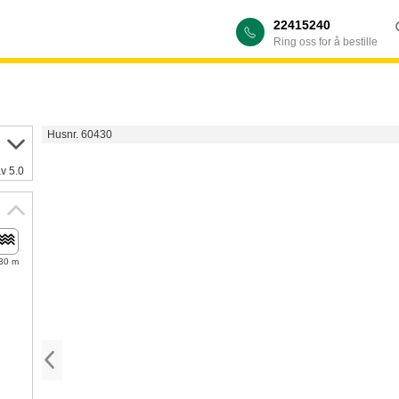
22415240
Ring oss for å bestille
Husnr. 60430
av 5.0
30 m