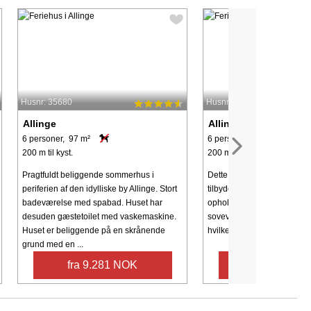
Husnr: 35680
Husnr: 65098
Allinge
Allinge
6 personer, 97 m²
6 personer, 66 m²
200 m til kyst.
200 m til kyst.
Pragtfuldt beliggende sommerhus i
Dette charmerende feriehu
periferien af den idylliske by Allinge. Stort
tilbyder en rolig og funktion
badeværelse med spabad. Huset har
ophold. Huset tilbyder tre 
desuden gæstetoilet med vaskemaskine.
soveværelser med plads til
Huset er beliggende på en skrånende
hvilket gør det ideelt for famil
grund med en ...
fra 9.281 NOK
fra 13.853 