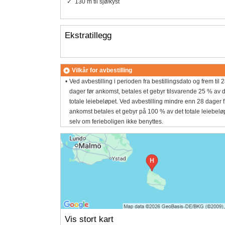
130 m til sjø/kyst
Ekstratillegg
Vilkår for avbestilling
Ved avbestilling i perioden fra bestillingsdato og frem til 
dager før ankomst, betales et gebyr tilsvarende 25 % av 
totale leiebeløpet. Ved avbestilling mindre enn 28 dager f
ankomst betales et gebyr på 100 % av det totale leiebelø
selv om ferieboligen ikke benyttes.
Vis stort kart