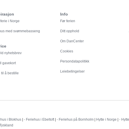
irasjon
Info
ferie i Norge
Før ferien
ehus med svømmebasseng
Ditt opphold
Om DanCenter
vice
Cookies
eld nyhetsbrev
Persondatapolitikk
ll gavekort
Leiebetingelser
til å bestille
Destinationer
ehus i Blokhus
|
- Feriehus i Ebeltoft
|
- Feriehus på Bornholm
|
Hytte i Norge
|
- Hytt
 Tyskland