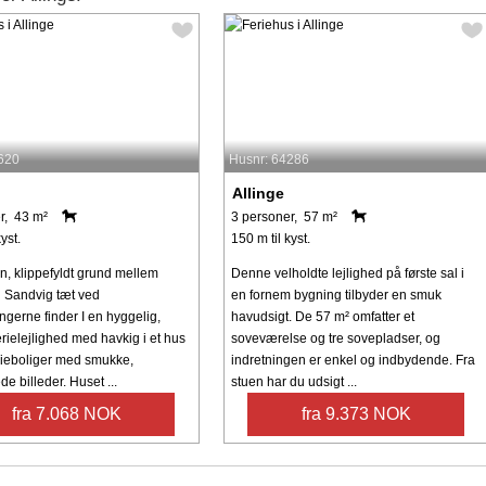
620
Husnr: 64286
Allinge
r, 43 m²
3 personer, 57 m²
yst.
150 m til kyst.
n, klippefyldt grund mellem
Denne velholdte lejlighed på første sal i
g Sandvig tæt ved
en fornem bygning tilbyder en smuk
ingerne finder I en hyggelig,
havudsigt. De 57 m² omfatter et
rielejlighed med havkig i et hus
soveværelse og tre sovepladser, og
rieboliger med smukke,
indretningen er enkel og indbydende. Fra
 billeder. Huset ...
stuen har du udsigt ...
fra 7.068 NOK
fra 9.373 NOK