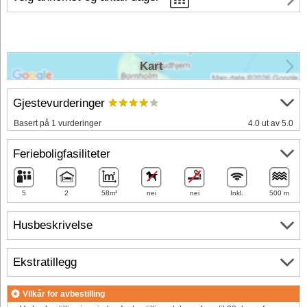
Kart
Gjestevurderinger
Basert på 1 vurderinger
4.0 ut av 5.0
Ferieboligfasiliteter
5
2
58m²
nei
nei
Inkl.
500 m
Husbeskrivelse
Ekstratillegg
Vilkår for avbestilling