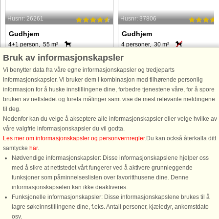
Husnr: 26261
Husnr: 37806
Gudhjem
Gudhjem
4+1 person, 55 m²
4 personer, 30 m²
300 m til kyst.
300 m til kyst.
Bruk av informasjonskapsler
Charmerende ferieboliger i
Skøn ferielejlighed med terrasse og
Vi benytter data fra våre egne informasjonskapsler og tredjeparts
Bornholmsk stil - nogle med udsigt til
hav kig i hjertet af Gudhjem Midt i
informasjonskapsler. Vi bruker dem i kombinasjon med tilhørende personlig
Østersøen. Her er der kort afstand til
Gudhjems helt særlige ferieatmosfæ
informasjon for å huske innstillingene dine, forbedre tjenestene våre, for å spore
by, havn og strand.
finder I denne charmerende og lyst
bruken av nettstedet og foreta målinger samt vise de mest relevante meldingene
indrettede ferielejlighed, som danner
til deg.
en skøn ramme om opholdet ...
Nedenfor kan du velge å akseptere alle informasjonskapsler eller velge hvilke av
våre valgfrie informasjonskapsler du vil godta.
fra 5.043 NOK
fra 2.906 NOK
Les mer om informasjonskapsler og personvernregler
.Du kan också återkalla ditt
samtycke
här
.
Nødvendige informasjonskapsler: Disse informasjonskapslene hjelper oss
med å sikre at nettstedet vårt fungerer ved å aktivere grunnleggende
funksjoner som påminnelseslisten over favoritthusene dine. Denne
informasjonskapselen kan ikke deaktiveres.
Funksjonelle informasjonskapsler: Disse informasjonskapslene brukes til å
lagre søkeinnstillingene dine, f.eks. Antall personer, kjæledyr, ankomstdato
osv.