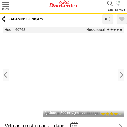
×
Menu
Søk
Kontakt
Søk
Feriehus: Gudhjem
Tilbud
Husnr. 60763
Huskategori:
★★★★★
Inspirasjon
Info
Service
Kontakt
Eier login
Sjø/innsjø 500 m
Gjestevurderinger
Velg ankomst og antall dager