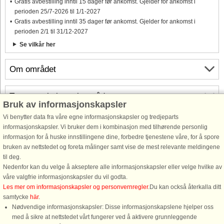
Gratis avbestilling inntil 15 dager før ankomst. Gjelder for ankomst i
perioden 25/7-2026 til 1/1-2027
Gratis avbestilling inntil 35 dager før ankomst. Gjelder for ankomst i
perioden 2/1 til 31/12-2027
Se vilkår her
Om området
Topp-attraksjoner i området
Bruk av informasjonskapsler
Vi benytter data fra våre egne informasjonskapsler og tredjeparts
Info og åpningstider
informasjonskapsler. Vi bruker dem i kombinasjon med tilhørende personlig
informasjon for å huske innstillingene dine, forbedre tjenestene våre, for å spore
bruken av nettstedet og foreta målinger samt vise de mest relevante meldingene
Før ferien
til deg.
Nedenfor kan du velge å akseptere alle informasjonskapsler eller velge hvilke av
våre valgfrie informasjonskapsler du vil godta.
Les mer om informasjonskapsler og personvernregler
.Du kan också återkalla ditt
samtycke
här
.
Nødvendige informasjonskapsler: Disse informasjonskapslene hjelper oss
med å sikre at nettstedet vårt fungerer ved å aktivere grunnleggende