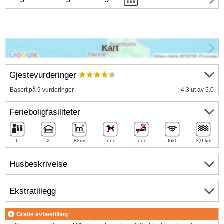
Kart
Gjestevurderinger
Basert på 9 vurderinger
4.3 ut av 5.0
Ferieboligfasiliteter
6
2
82m²
nei
nei
Inkl.
3,0 km
Husbeskrivelse
Ekstratillegg
Gratis avbestilling