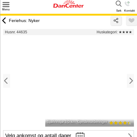
×
Menu
Søk
Kontakt
Søk
Feriehus: Nyker
Tilbud
Husnr. 44635
Huskategori:
★★★★
Inspirasjon
Info
Service
Kontakt
Eier login
Sjø/innsjø 3,0 km
Gjestevurderinger
Velg ankomst og antall dager