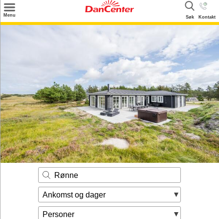
×
Menu
Søk
Kontakt
Søk
Tilbud
Inspirasjon
Info
Service
Kontakt
Eier login
Rønne
Ankomst og dager
Personer