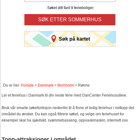
Søket ditt fant 9 ferieboliger.
SØK ETTER SOMMERHUS
Søk på kartet
Du er her:
Forside
>
Danmark
>
Bornholm
> Rønne
Lei et feriehus i Danmark til din neste ferie med DanCenter Feriehusutleie.
Bruk vår smarte søkefunksjon nedenfor til å finne et ledig feriehus i nettopp det
området du ønsker. Du kan også filtrere søket, og velge om feriehuset for
eksempel skal ha sjøutsikt, svømmebasseng, oppvaskmaskin, internett osv.
Topp-attraksjoner i området