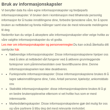
Bruk av informasjonskapsler
Rønne
Vi benytter data fra våre egne informasjonskapsler og tredjeparts
8 personer, 150 m²
informasjonskapsler. Vi bruker dem i kombinasjon med tilhørende personlig
200 m til kyst.
informasjon for å huske innstillingene dine, forbedre tjenestene våre, for å spore
Dette rummelige rækkehus tilbyder
bruken av nettstedet og foreta målinger samt vise de mest relevante meldingene
komfortabel indkvartering med fire
til deg.
soveværelser, med i alt ni senge,
Nedenfor kan du velge å akseptere alle informasjonskapsler eller velge hvilke av
hvilket gør det perfekt til større
våre valgfrie informasjonskapsler du vil godta.
familier eller grupper. Ejendommen
Les mer om informasjonskapsler og personvernregler
.Du kan också återkalla ditt
er kæledyrsvenlig, så du kan ...
samtycke
här
.
Nødvendige informasjonskapsler: Disse informasjonskapslene hjelper oss
fra 10.550 NOK
med å sikre at nettstedet vårt fungerer ved å aktivere grunnleggende
funksjoner som påminnelseslisten over favoritthusene dine. Denne
Se
alle hus i området
.
informasjonskapselen kan ikke deaktiveres.
Funksjonelle informasjonskapsler: Disse informasjonskapslene brukes til å
lagre søkeinnstillingene dine, f.eks. Antall personer, kjæledyr, ankomstdato
osv.
Statistikk informasjonskapsler: disse informasjonskapslene brukes til å gi
en bedre brukeropplevelse ettersom vi vet hvilke hus som er mest
interessante.
Markedsføringskapsler: Disse informasjonskapslene gjør det mulig for oss
DanCenter A/S - Kronprinsensgade 3, 2. - 1114 København K - Danmark
og våre partnere å tilby deg det mest relevante innholdet.