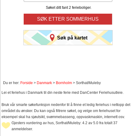
Søket ditt fant 2 ferieboliger.
SØK ETTER SOMMERHUS
Søk på kartet
Du er her:
Forside
>
Danmark
>
Bornholm
> Sorthat/Muleby
Lei et feriehus i Danmark til din neste ferie med DanCenter Feriehusutleie.
Bruk vår smarte søkefunksjon nedenfor til å finne et ledig feriehus i nettopp det
området du ønsker. Du kan også filtrere søket, og velge om feriehuset for
eksempel skal ha sjøutsikt, svømmebasseng, oppvaskmaskin, internett osv.
Gjesters vurdering av hus, Sorthat/Muleby: 4.2 av 5.0 fra totalt 37
anmeldelser.