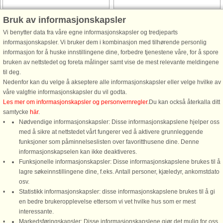
Husnr: 44416
Husnr: 53231
Bruk av informasjonskapsler
Sorthat/Muleby
Sorthat/Muleby
Vi benytter data fra våre egne informasjonskapsler og tredjeparts
4 personer, 76 m²
6 personer, 88 m²
informasjonskapsler. Vi bruker dem i kombinasjon med tilhørende personlig
630 m til kyst.
1,0 km til kyst.
informasjon for å huske innstillingene dine, forbedre tjenestene våre, for å spore
bruken av nettstedet og foreta målinger samt vise de mest relevante meldingene
Dette feriehus ligger i det fredelige
Ved Sorthat/Muleby finder I denne
til deg.
sommerhusområde Sorthat-Muleby,
bjælkehytte med græstag udført i
Nedenfor kan du velge å akseptere alle informasjonskapsler eller velge hvilke av
kun i kort afstand fra den smukke
kvalitetstømmer og hvor der virkelig
våre valgfrie informasjonskapsler du vil godta.
strand ved Sorthat Rev. På vej til
er lagt vægt på detaljerne.
Les mer om informasjonskapsler og personvernregler
.Du kan också återkalla ditt
stranden passerer I gennem skoven,
Sommerhuset er indrettet med
samtycke
här
.
hvor I vil støde på små
køkken åbnet mod stor opholds- og
Nødvendige informasjonskapsler: Disse informasjonskapslene hjelper oss
menneskeskabte ...
spisestue. ...
med å sikre at nettstedet vårt fungerer ved å aktivere grunnleggende
fra 6.393 NOK
fra 10.498 NOK
funksjoner som påminnelseslisten over favoritthusene dine. Denne
informasjonskapselen kan ikke deaktiveres.
Funksjonelle informasjonskapsler: Disse informasjonskapslene brukes til å
lagre søkeinnstillingene dine, f.eks. Antall personer, kjæledyr, ankomstdato
osv.
Statistikk informasjonskapsler: disse informasjonskapslene brukes til å gi
en bedre brukeropplevelse ettersom vi vet hvilke hus som er mest
interessante.
Markedsføringskapsler: Disse informasjonskapslene gjør det mulig for oss