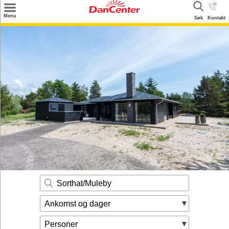
×
Menu
Søk
Kontakt
Søk
Tilbud
Inspirasjon
Info
Service
Kontakt
Eier login
Sorthat/Muleby
Ankomst og dager
Personer