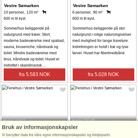
Vestre Sømarken
Vestre Sømarken
10 personer, 120 m²
6 personer, 90 m²
600 m til kyst.
600 m til kyst.
Sommerhus beliggende på
Sommerhus beliggende på stor
naturgrund med træer. Stort,
naturgrund i rolige naturomgivelser
moderne badeværelse med spabad,
med mulighed for lange traveture.
sauna, bruseniche, håndvask og
Indretningen er holdt i træ og lyse
toilet. Mindre badeværelse med
farver. Huset har fiberbredbånd.
brus, håndvask og toilet. Huset er
indrettet i skandinavisk ...
fra 5.583 NOK
fra 5.028 NOK
Husnr: 31371
Husnr: 26148
Bruk av informasjonskapsler
Vestre Sømarken
Vestre Sømarken
Vi benytter data fra våre egne informasjonskapsler og tredjeparts
6 personer, 67 m²
10 personer, 129 m²