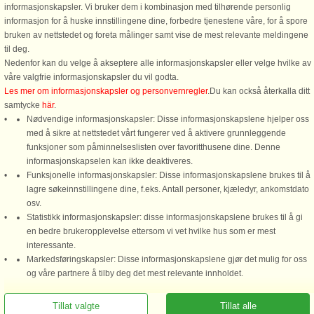
informasjonskapsler. Vi bruker dem i kombinasjon med tilhørende personlig
1,5 km til kyst.
185 m til kyst.
informasjon for å huske innstillingene dine, forbedre tjenestene våre, for å spore
Ældre sommerhus med spændende
Naturskønt beliggende sommerhus
bruken av nettstedet og foreta målinger samt vise de mest relevante meldingene
indretning beliggende på idyllisk
med spabad beliggende på 2.000
til deg.
skovgrund tæt på en af øens bedste
m2 naturgrund direkte grænsende
Nedenfor kan du velge å akseptere alle informasjonskapsler eller velge hvilke av
sandstrande. Huset er løbende
op til fredet skovområde med natursti
våre valgfrie informasjonskapsler du vil godta.
renoveret. Loftet er indrettet til hems
til fineste badestrand. Mange dyr
Les mer om informasjonskapsler og personvernregler
.Du kan också återkalla ditt
med sovepladser i åbne alkover. ...
samt en lille sø i nærheden. Stort ...
samtycke
här
.
Nødvendige informasjonskapsler: Disse informasjonskapslene hjelper oss
fra 6.003 NOK
fra 7.301 NOK
med å sikre at nettstedet vårt fungerer ved å aktivere grunnleggende
funksjoner som påminnelseslisten over favoritthusene dine. Denne
informasjonskapselen kan ikke deaktiveres.
Se
alle hus i området
.
Funksjonelle informasjonskapsler: Disse informasjonskapslene brukes til å
lagre søkeinnstillingene dine, f.eks. Antall personer, kjæledyr, ankomstdato
osv.
Statistikk informasjonskapsler: disse informasjonskapslene brukes til å gi
en bedre brukeropplevelse ettersom vi vet hvilke hus som er mest
interessante.
Markedsføringskapsler: Disse informasjonskapslene gjør det mulig for oss
DanCenter A/S - Kronprinsensgade 3, 2. - 1114 København K - Danmark
Ring oss for å bestille
og våre partnere å tilby deg det mest relevante innholdet.
Tel.: +45 70 13 00 00 - Bankforbindelse: Danske Bank/Oslo Kontonr. 9760 05 01
635 - CVR: 67324013
Tillat valgte
Tillat alle