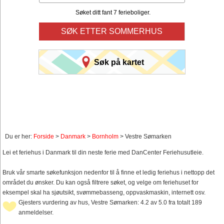
Søket ditt fant 7 ferieboliger.
SØK ETTER SOMMERHUS
Søk på kartet
Du er her:
Forside
>
Danmark
>
Bornholm
> Vestre Sømarken
Lei et feriehus i Danmark til din neste ferie med DanCenter Feriehusutleie.
Bruk vår smarte søkefunksjon nedenfor til å finne et ledig feriehus i nettopp det
området du ønsker. Du kan også filtrere søket, og velge om feriehuset for
eksempel skal ha sjøutsikt, svømmebasseng, oppvaskmaskin, internett osv.
Gjesters vurdering av hus, Vestre Sømarken: 4.2 av 5.0 fra totalt 189
anmeldelser.