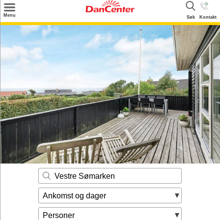
×
Menu
Søk
Kontakt
Søk
Tilbud
Inspirasjon
Info
Service
Kontakt
Eier login
Vestre Sømarken
Ankomst og dager
Personer