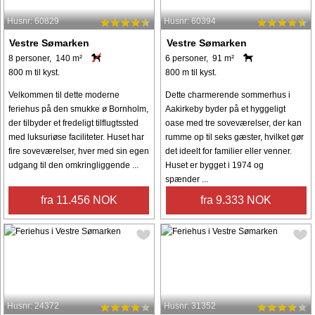
Husnr: 60829
Husnr: 60394
Vestre Sømarken
Vestre Sømarken
8 personer, 140 m²
6 personer, 91 m²
800 m til kyst.
800 m til kyst.
Velkommen til dette moderne
Dette charmerende sommerhus i
feriehus på den smukke ø Bornholm,
Aakirkeby byder på et hyggeligt
der tilbyder et fredeligt tilflugtssted
oase med tre soveværelser, der kan
med luksuriøse faciliteter. Huset har
rumme op til seks gæster, hvilket gør
fire soveværelser, hver med sin egen
det ideelt for familier eller venner.
udgang til den omkringliggende ...
Huset er bygget i 1974 og
spænder ...
fra 11.456 NOK
fra 9.333 NOK
Husnr: 24372
Husnr: 31352