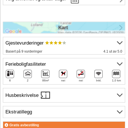
Kart
Gjestevurderinger
Basert på 9 vurderinger
4.1 ut av 5.0
Ferieboligfasiliteter
6
2
86m²
nei
nei
Inkl.
1,0 km
Husbeskrivelse
Ekstratillegg
Gratis avbestilling