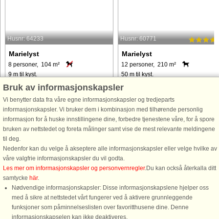
Husnr: 64233
Husnr: 60771
Marielyst
Marielyst
8 personer, 104 m²
12 personer, 210 m²
9 m til kyst.
50 m til kyst.
Bruk av informasjonskapsler
Dette stilfulde træhus i Marielyst er
Stort sommerhus beliggende på en
104 m² stort og byder på plads til både
stor, lukket grund ved en af Danmark
Vi benytter data fra våre egne informasjonskapsler og tredjeparts
afslapning og samvær. Der er fire
bedste badestrande i Marielyst, kun
informasjonskapsler. Vi bruker dem i kombinasjon med tilhørende personlig
soveværelser med i alt otte senge,
ca. 50 meter fra havet. Huset har
informasjon for å huske innstillingene dine, forbedre tjenestene våre, for å spore
fordelt mellem hovedhuset og en
swimmingpool, spabad, sauna og
bruken av nettstedet og foreta målinger samt vise de mest relevante meldingene
rummelig tilbygning, hvilket ...
fitnessrum med romaskine og
til deg.
motionscykel ...
Nedenfor kan du velge å akseptere alle informasjonskapsler eller velge hvilke av
våre valgfrie informasjonskapsler du vil godta.
fra 11.118 NOK
fra 15.720 NOK
Les mer om informasjonskapsler og personvernregler
.Du kan också återkalla ditt
samtycke
här
.
Nødvendige informasjonskapsler: Disse informasjonskapslene hjelper oss
med å sikre at nettstedet vårt fungerer ved å aktivere grunnleggende
funksjoner som påminnelseslisten over favoritthusene dine. Denne
informasjonskapselen kan ikke deaktiveres.