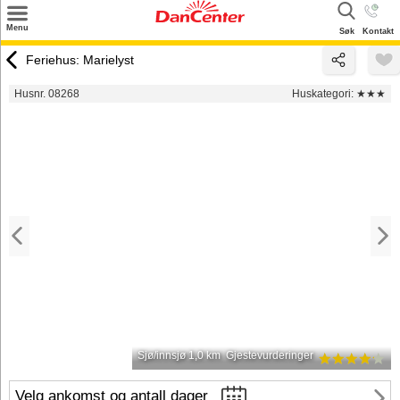
×
Menu
Søk
Kontakt
Søk
Feriehus: Marielyst
Tilbud
Husnr. 08268
Huskategori:
★★★
Inspirasjon
Info
Service
Kontakt
Eier login
Sjø/innsjø 1,0 km
Gjestevurderinger
Velg ankomst og antall dager