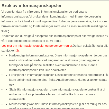
Husnr: 4721
Bruk av informasjonskapsler
Langø
Vi benytter data fra våre egne informasjonskapsler og tredjeparts
6 personer, 88 m²
informasjonskapsler. Vi bruker dem i kombinasjon med tilhørende personlig
185 m til kyst.
informasjon for å huske innstillingene dine, forbedre tjenestene våre, for å spore
bruken av nettstedet og foreta målinger samt vise de mest relevante meldingene
På Langø nord for Kerteminde ligger
til deg.
dette sommerhus med en smuk
Nedenfor kan du velge å akseptere alle informasjonskapsler eller velge hvilke av
udsigt over havet. Huset ligger ca.
våre valgfrie informasjonskapsler du vil godta.
185 m fra kysten mod syd og ca. 300
Les mer om informasjonskapsler og personvernregler
.Du kan också återkalla ditt
m fra kysten mod nord.
samtycke
här
.
Sommerhuset har en lys kombineret
Nødvendige informasjonskapsler: Disse informasjonskapslene hjelper oss
stue og ...
med å sikre at nettstedet vårt fungerer ved å aktivere grunnleggende
fra 10.390 NOK
funksjoner som påminnelseslisten over favoritthusene dine. Denne
informasjonskapselen kan ikke deaktiveres.
Funksjonelle informasjonskapsler: Disse informasjonskapslene brukes til å
lagre søkeinnstillingene dine, f.eks. Antall personer, kjæledyr, ankomstdato
osv.
Statistikk informasjonskapsler: disse informasjonskapslene brukes til å gi
en bedre brukeropplevelse ettersom vi vet hvilke hus som er mest
interessante.
Markedsføringskapsler: Disse informasjonskapslene gjør det mulig for oss
DanCenter A/S - Kronprinsensgade 3, 2. - 1114 København K - Danmark