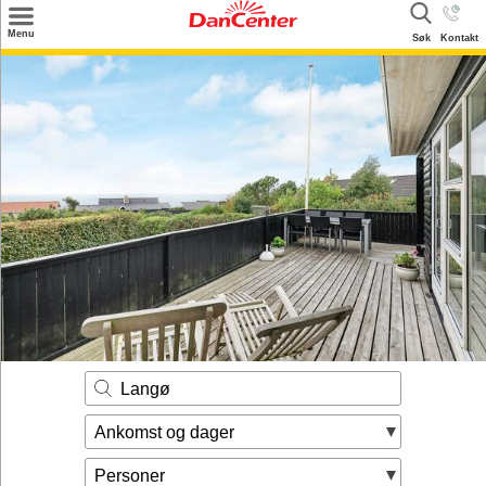
×
Menu
Søk
Kontakt
Søk
Tilbud
Inspirasjon
Info
Service
Kontakt
Eier login
Langø
Ankomst og dager
Personer