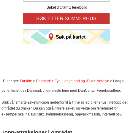
Søket ditt fant 1 feriebolig
SØK ETTER SOMMERHUS
Søk på kartet
Du er her:
Forside
>
Danmark
>
Fyn, Langeland og Ærø
>
Nordfyn
> Langø
Lei et feriehus i Danmark til din neste ferie med DanCenter Feriehusutleie.
Bruk vår smarte søkefunksjon nedenfor til å finne et ledig feriehus i nettopp det
området du ønsker. Du kan også filtrere søket, og velge om feriehuset for
eksempel skal ha sjøutsikt, svømmebasseng, oppvaskmaskin, internett osv.
Topp-attraksjoner i området