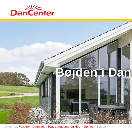
Bøjden i Dan
Du er her:
Forside
>
Danmark
>
Fyn, Langeland og Ærø
>
Sørfyn
> Bøjden