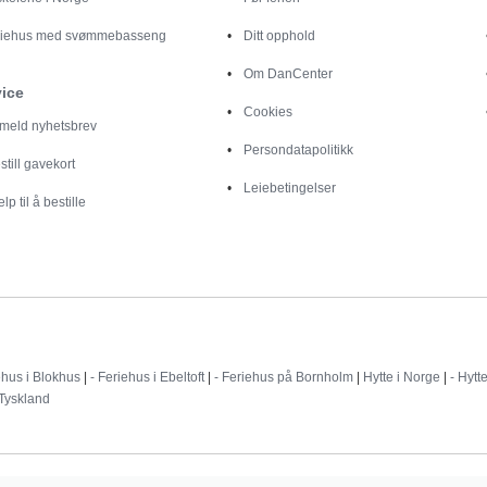
riehus med svømmebasseng
Ditt opphold
Om DanCenter
vice
Cookies
lmeld nyhetsbrev
Persondatapolitikk
still gavekort
Leiebetingelser
elp til å bestille
Destinationer
ehus i Blokhus
|
- Feriehus i Ebeltoft
|
- Feriehus på Bornholm
|
Hytte i Norge
|
- Hytt
 Tyskland