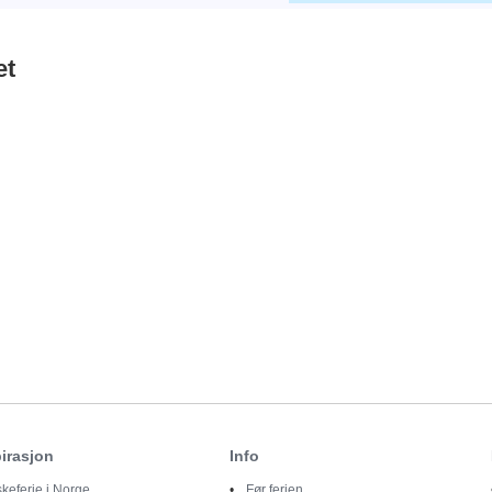
et
irasjon
Info
skeferie i Norge
Før ferien