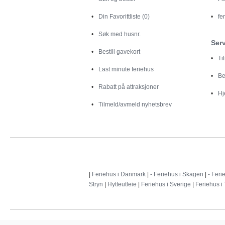
Din
Favorittliste (0)
fe
Søk med husnr.
Ser
Bestill gavekort
Ti
Last minute feriehus
Be
Rabatt på attraksjoner
Hj
Tilmeld/avmeld nyhetsbrev
|
Feriehus i Danmark
|
- Feriehus i Skagen
|
- Feri
Stryn
|
Hytteutleie
|
Feriehus i Sverige
|
Feriehus i