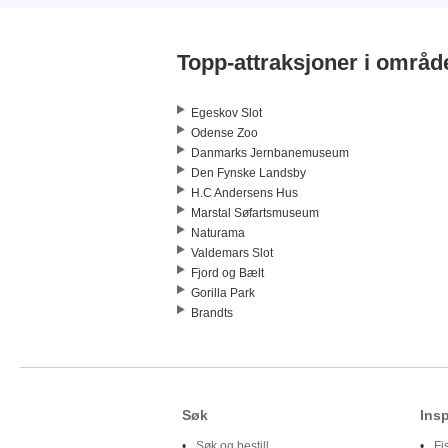
Topp-attraksjoner i områd
Egeskov Slot
Odense Zoo
Danmarks Jernbanemuseum
Den Fynske Landsby
H.C Andersens Hus
Marstal Søfartsmuseum
Naturama
Valdemars Slot
Fjord og Bælt
Gorilla Park
Brandts
Søk
Insp
Søk og bestill
Fi