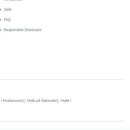
Jobb
FAQ
Responsible Disclosure
e i Kristiansand
|
- Hytte på Sørlandet
|
- Hytte i