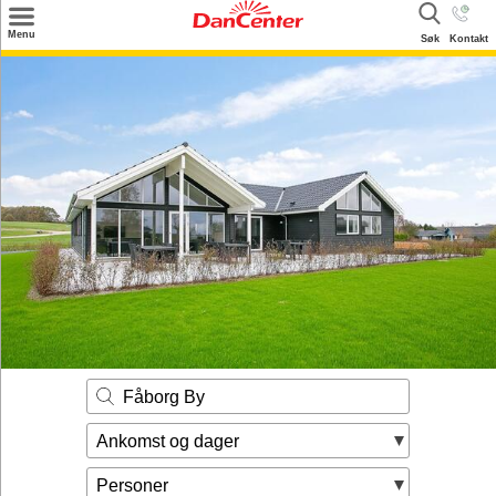
×
Menu
Søk
Kontakt
Søk
Tilbud
Inspirasjon
Info
Service
Kontakt
Eier login
Fåborg By
Ankomst og dager
Personer