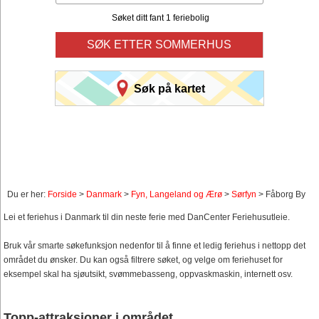
Søket ditt fant 1 feriebolig
SØK ETTER SOMMERHUS
Søk på kartet
Du er her:
Forside
>
Danmark
>
Fyn, Langeland og Ærø
>
Sørfyn
> Fåborg By
Lei et feriehus i Danmark til din neste ferie med DanCenter Feriehusutleie.
Bruk vår smarte søkefunksjon nedenfor til å finne et ledig feriehus i nettopp det
området du ønsker. Du kan også filtrere søket, og velge om feriehuset for
eksempel skal ha sjøutsikt, svømmebasseng, oppvaskmaskin, internett osv.
Topp-attraksjoner i området