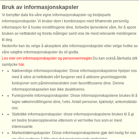
Husnr: 55127
Bruk av informasjonskapsler
Fåborg By
Vi benytter data fra våre egne informasjonskapsler og tredjeparts
5 personer, 146 m²
informasjonskapsler. Vi bruker dem i kombinasjon med tilhørende personlig
100 m til kyst.
informasjon for å huske innstillingene dine, forbedre tjenestene våre, for å spore
bruken av nettstedet og foreta målinger samt vise de mest relevante meldingene
I hjertet af den gamle købstad
til deg.
Faaborg finder I dette charmerende
Nedenfor kan du velge å akseptere alle informasjonskapsler eller velge hvilke av
byhus, der blev opført i 1880 og
våre valgfrie informasjonskapsler du vil godta.
sidenhen løbende renoveret med
Les mer om informasjonskapsler og personvernregler
.Du kan också återkalla ditt
stor omhu for at bevare dets
samtycke
här
.
autentiske atmosfære. Huset tilbyder
Nødvendige informasjonskapsler: Disse informasjonskapslene hjelper oss
overnatningsplads ...
med å sikre at nettstedet vårt fungerer ved å aktivere grunnleggende
fra 7.226 NOK
funksjoner som påminnelseslisten over favoritthusene dine. Denne
informasjonskapselen kan ikke deaktiveres.
Funksjonelle informasjonskapsler: Disse informasjonskapslene brukes til å
lagre søkeinnstillingene dine, f.eks. Antall personer, kjæledyr, ankomstdato
osv.
Statistikk informasjonskapsler: disse informasjonskapslene brukes til å gi
en bedre brukeropplevelse ettersom vi vet hvilke hus som er mest
interessante.
Markedsføringskapsler: Disse informasjonskapslene gjør det mulig for oss
DanCenter A/S - Kronprinsensgade 3, 2. - 1114 København K - Danmark
Ring oss for å bestille