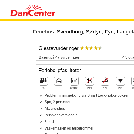
Feriehus:
Svendborg
,
Sørfyn
,
Fyn, Lange
Gjestevurderinger
Basert på 47 vurderinger
4.3 ut 
Ferieboligfasiliteter
20
9
480m²
nei
nei
Inkl.
1
Problemfri innsjekking via Smart Lock-nøkkelbokser
Spa, 2 personer
Aktivitetshus
Peis/vedovn/biopeis
8 bad
Vaskemaskin og tørketrommel