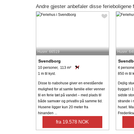
Andre gjester anbefaler disse ferieboligene
Husnr: 66519
Husnr: 64
Svendborg
Svendb
10 personer, 113 m²
4 persone
1 m til kyst.
850 m til k
Disse to nabohuse giver en enestående
Dejlig stu
mulighed for at samle familie eller venner
bygget i 
til en ferie tæt på vandet – med plads til
sidste st
både samvær og privatliv på samme tid.
strande i
Husene ligger kun 20 meter fra
huset. Ma
hinanden ...
Frederiksø
fra 19.578 NOK