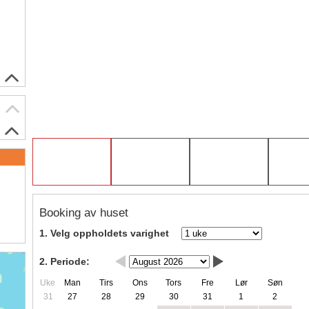
Booking av huset
1. Velg oppholdets varighet
2. Periode:
Uke
Man
Tirs
Ons
Tors
Fre
Lør
Søn
31
27
28
29
30
31
1
2