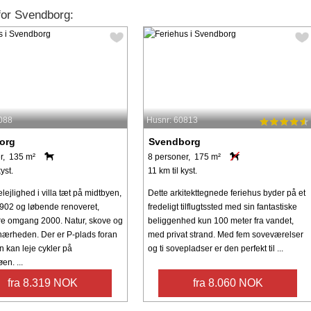
 for Svendborg:
088
Husnr: 60813
org
Svendborg
r, 135 m²
8 personer, 175 m²
yst.
11 km til kyst.
elejlighed i villa tæt på midtbyen,
Dette arkitekttegnede feriehus byder på et
1902 og løbende renoveret,
fredeligt tilflugtssted med sin fantastiske
ore omgang 2000. Natur, skove og
beliggenhed kun 100 meter fra vandet,
 nærheden. Der er P-plads foran
med privat strand. Med fem soveværelser
n kan leje cykler på
og ti sovepladser er den perfekt til ...
en. ...
fra 8.319 NOK
fra 8.060 NOK