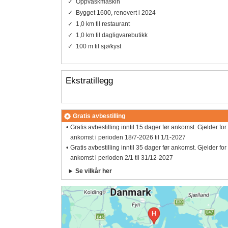
Oppvaskmaskin
Bygget 1600, renovert i 2024
1,0 km til restaurant
1,0 km til dagligvarebutikk
100 m til sjø/kyst
Ekstratillegg
Gratis avbestilling
Gratis avbestilling inntil 15 dager før ankomst. Gjelder for
ankomst i perioden 18/7-2026 til 1/1-2027
Gratis avbestilling inntil 35 dager før ankomst. Gjelder for
ankomst i perioden 2/1 til 31/12-2027
Se vilkår her