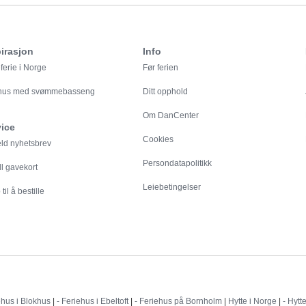
irasjon
Info
ferie i Norge
Før ferien
ehus med svømmebasseng
Ditt opphold
Om DanCenter
vice
Cookies
eld nyhetsbrev
Persondatapolitikk
ll gavekort
Leiebetingelser
til å bestille
Destinationer
ehus i Blokhus
|
- Feriehus i Ebeltoft
|
- Feriehus på Bornholm
|
Hytte i Norge
|
- Hytt