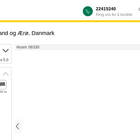
22415240
Ring oss for å bestille
land og Ærø
,
Danmark
Husnr. 06330
av 5.0
00 m