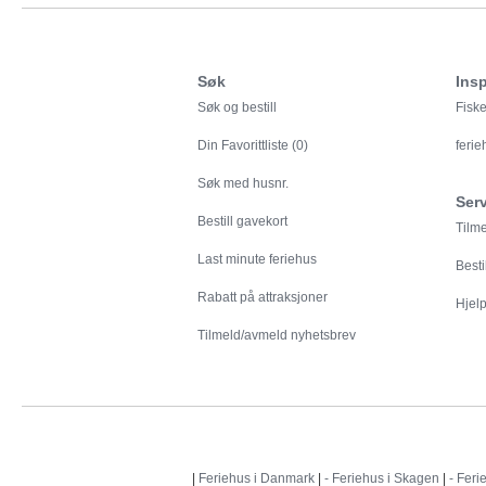
Søk
Insp
Søk og bestill
Fiske
Din
Favorittliste (0)
feri
Søk med husnr.
Ser
Bestill gavekort
Tilm
Last minute feriehus
Besti
Rabatt på attraksjoner
Hjelp 
Tilmeld/avmeld nyhetsbrev
|
Feriehus i Danmark
|
- Feriehus i Skagen
|
- Feri