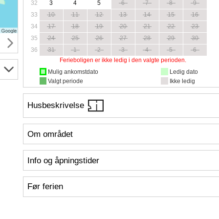
32
3
4
5
6
7
8
9
33
10
11
12
13
14
15
16
34
17
18
19
20
21
22
23
35
24
25
26
27
28
29
30
36
31
1
2
3
4
5
6
Ferieboligen er ikke ledig i den valgte perioden.
Mulig ankomstdato
Ledig dato
Valgt periode
Ikke ledig
Husbeskrivelse
Om området
Info og åpningstider
Før ferien