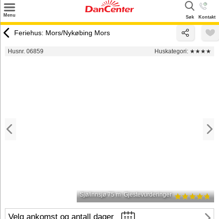
×
Menu
Søk
Kontakt
Søk
Feriehus: Mors/Nykøbing Mors
Tilbud
Husnr. 06859
Huskategori:
★★★★
Inspirasjon
Info
Service
Kontakt
Eier login
Sjø/innsjø 75 m
Gjestevurderinger
Velg ankomst og antall dager