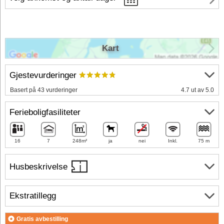
Kart
Gjestevurderinger
Basert på 43 vurderinger
4.7 ut av 5.0
Ferieboligfasiliteter
16
7
248m²
ja
nei
Inkl.
75 m
Husbeskrivelse
Ekstratillegg
Gratis avbestilling