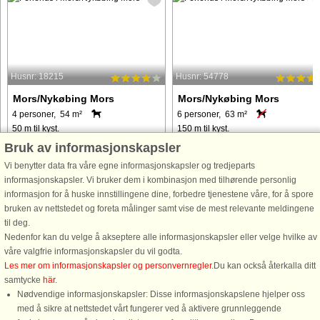
Husnr: 18215
Husnr: 54778
Mors/Nykøbing Mors
Mors/Nykøbing Mors
4 personer, 54 m²
6 personer, 63 m²
50 m til kyst.
150 m til kyst.
Bruk av informasjonskapsler
Mindre sommerhus med plads til 4
Sommerhus beliggende på
personer beliggende for enden af
Limfjordsøen Mors, kun cirka 150
Vi benytter data fra våre egne informasjonskapsler og tredjeparts
stille lukket vej, med udsigt til
meter fra Limfjorden. Køkken med
informasjonskapsler. Vi bruker dem i kombinasjon med tilhørende personlig
Sallingsund. Området er i forlængelse
opvaskemaskine. TV med
informasjon for å huske innstillingene dine, forbedre tjenestene våre, for å spore
af Nykøbing Mors og danner god base
Chromecast til streaming af egne
bruken av nettstedet og foreta målinger samt vise de mest relevante meldingene
for aktiviteter på hele Mors. ...
tjenester i stuen. Der er brændeovn
til deg.
og fibernet. Badeværelse ...
Nedenfor kan du velge å akseptere alle informasjonskapsler eller velge hvilke av
våre valgfrie informasjonskapsler du vil godta.
fra 2.421 NOK
fra 5.421 NOK
Les mer om informasjonskapsler og personvernregler
.Du kan också återkalla ditt
samtycke
här
.
Nødvendige informasjonskapsler: Disse informasjonskapslene hjelper oss
med å sikre at nettstedet vårt fungerer ved å aktivere grunnleggende